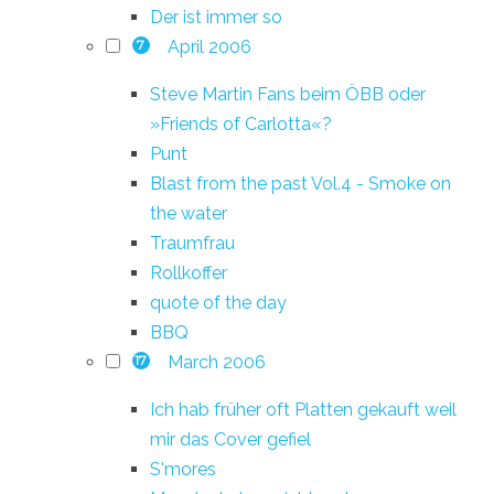
Der ist immer so
April 2006
7
Steve Martin Fans beim ÖBB oder
»Friends of Carlotta«?
Punt
Blast from the past Vol.4 - Smoke on
the water
Traumfrau
Rollkoffer
quote of the day
BBQ
March 2006
17
Ich hab früher oft Platten gekauft weil
mir das Cover gefiel
S'mores