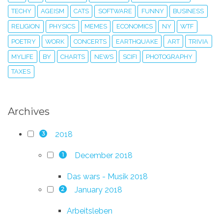
TECHY
AGEISM
CATS
SOFTWARE
FUNNY
BUSINESS
RELIGION
PHYSICS
MEMES
ECONOMICS
NY
WTF
POETRY
WORK
CONCERTS
EARTHQUAKE
ART
TRIVIA
MYLIFE
BY
CHARTS
NEWS
SCIFI
PHOTOGRAPHY
TAXES
Archives
2018
3
December 2018
1
Das wars - Musik 2018
January 2018
2
Arbeitsleben