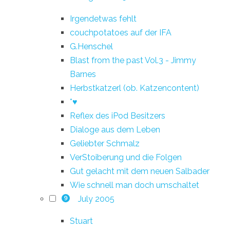
Irgendetwas fehlt
couchpotatoes auf der IFA
G.Henschel
Blast from the past Vol.3 - Jimmy
Barnes
Herbstkatzerl (ob. Katzencontent)
*♥
Reflex des iPod Besitzers
Dialoge aus dem Leben
Geliebter Schmalz
VerStoiberung und die Folgen
Gut gelacht mit dem neuen Salbader
Wie schnell man doch umschaltet
July 2005
9
Stuart