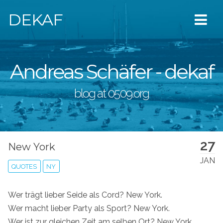
DEKAF
Andreas Schäfer - dekaf
blog at 0509.org
27
New York
JAN
QUOTES
NY
Wer trägt lieber Seide als Cord? New York.
Wer macht lieber Party als Sport? New York.
Wer ist zur gleichen Zeit am selben Ort? New York.