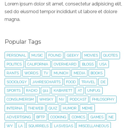
Lorem ipsum dolor sit amet, consectetur adipisicing elit,
sed do eiusmod tempor incididunt ut labore et dolore
magna.
Popular Tags
PERSONAL
MUSIC
FOUND
GEEKY
MOVIES
QUOTES
POLITICS
CALIFORNIA
OVERHEARD
BLOGS
USA
RANTS
WORDS
TV
MUNICH
MEDIA
BOOKS
SOCIOLOGY
JAHRESCHARTS
FOOD
TRAVEL
DE
SPORTS
RADIO
911
KABARETT
AT
UNFUG
CONSUMERISM
WHISKY
NV
PODCAST
PHILOSOPHY
INTERNA
THEWEB
QUIZ
HUMOR
MEME
ADVERTISING
BFTP
COOKING
COMICS
GAMES
NE
WY
LA
SQUIRRELS
LASVEGAS
MISCELLANEOUS