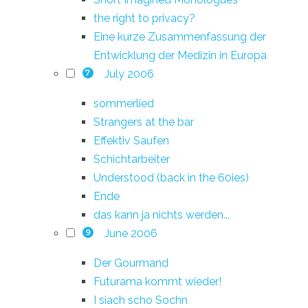
the right to privacy?
Eine kurze Zusammenfassung der
Entwicklung der Medizin in Europa
July 2006
7
sommerlied
Strangers at the bar
Effektiv Saufen
Schichtarbeiter
Understood (back in the 60ies)
Ende
das kann ja nichts werden...
June 2006
9
Der Gourmand
Futurama kommt wieder!
I siach scho Sochn