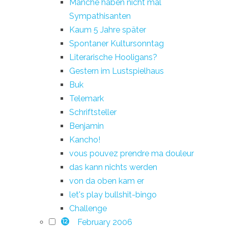
Manche haben nicht mal
Sympathisanten
Kaum 5 Jahre später
Spontaner Kultursonntag
Literarische Hooligans?
Gestern im Lustspielhaus
Buk
Telemark
Schriftsteller
Benjamin
Kancho!
vous pouvez prendre ma douleur
das kann nichts werden
von da oben kam er
let's play bullshit-bingo
Challenge
February 2006
12