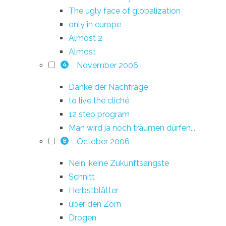
The ugly face of globalization
only in europe
Almost 2
Almost
November 2006
4
Danke der Nachfrage
to live the cliché
12 step program
Man wird ja noch träumen dürfen...
October 2006
8
Nein, keine Zukunftsängste
Schnitt
Herbstblätter
über den Zorn
Drogen