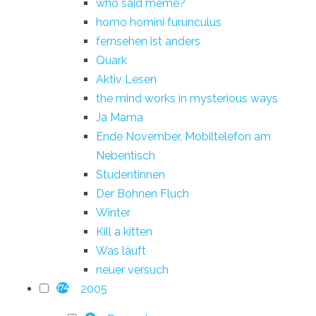
who said meme?
homo homini furunculus
fernsehen ist anders
Quark
Aktiv Lesen
the mind works in mysterious ways
Ja Mama
Ende November, Mobiltelefon am
Nebentisch
Studentinnen
Der Bohnen Fluch
Winter
Kill a kitten
Was läuft
neuer versuch
2005
174