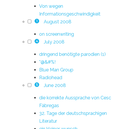
Von wegen
Informationsgeschwindigkeit
August 2008
1
on screenwriting
July 2008
4
dringend benötigte parodien (1)
*@&#%!
Blue Man Group
Radiohead
June 2008
5
die korrekte Aussprache von Cesc
Fàbregas
32. Tage der deutschsprachigen
Literatur
ein kleiner wunsch