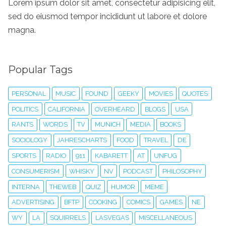
Lorem ipsum dolor sit amet, consectetur adipisicing elit,
sed do eiusmod tempor incididunt ut labore et dolore
magna.
Popular Tags
PERSONAL
MUSIC
FOUND
GEEKY
MOVIES
QUOTES
POLITICS
CALIFORNIA
OVERHEARD
BLOGS
USA
RANTS
WORDS
TV
MUNICH
MEDIA
BOOKS
SOCIOLOGY
JAHRESCHARTS
FOOD
TRAVEL
DE
SPORTS
RADIO
911
KABARETT
AT
UNFUG
CONSUMERISM
WHISKY
NV
PODCAST
PHILOSOPHY
INTERNA
THEWEB
QUIZ
HUMOR
MEME
ADVERTISING
BFTP
COOKING
COMICS
GAMES
NE
WY
LA
SQUIRRELS
LASVEGAS
MISCELLANEOUS