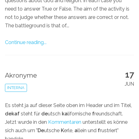
questions about God and religion. In each case you
need to answer True or False. The aim of the activity is
not to judge whether these answers are correct or not.
The battleground is that of...
Continue reading...
17
Akronyme
JUN
INTERNA
Es steht ja auf dieser Seite oben im Header und im Titel,
dekaf
steht für
de
utsch
ka
lifornische
f
reundschaft.
Jetzt wurde in den
Kommentaren
unterstellt es könne
sich auch um "
De
utsche
K
erle,
a
llein und
f
rustriert"
handeln.