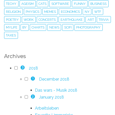
TECHY
AGEISM
CATS
SOFTWARE
FUNNY
BUSINESS
RELIGION
PHYSICS
MEMES
ECONOMICS
NY
WTF
POETRY
WORK
CONCERTS
EARTHQUAKE
ART
TRIVIA
MYLIFE
BY
CHARTS
NEWS
SCIFI
PHOTOGRAPHY
TAXES
Archives
2018
3
December 2018
1
Das wars - Musik 2018
January 2018
2
Arbeitsleben