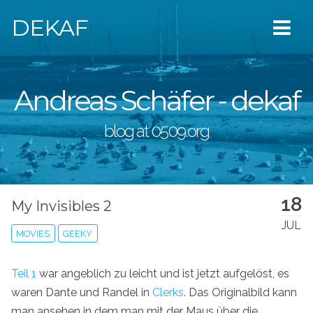
DEKAF
Andreas Schäfer - dekaf
blog at 0509.org
18
My Invisibles 2
JUL
MOVIES
GEEKY
Teil 1
war angeblich zu leicht und ist jetzt aufgelöst, es
waren Dante und Randel in
Clerks
. Das Originalbild kann
man ansehen in dem man mit der Maus über die