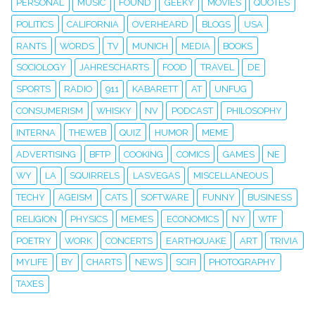
PERSONAL
MUSIC
FOUND
GEEKY
MOVIES
QUOTES
POLITICS
CALIFORNIA
OVERHEARD
BLOGS
USA
RANTS
WORDS
TV
MUNICH
MEDIA
BOOKS
SOCIOLOGY
JAHRESCHARTS
FOOD
TRAVEL
DE
SPORTS
RADIO
911
KABARETT
AT
UNFUG
CONSUMERISM
WHISKY
NV
PODCAST
PHILOSOPHY
INTERNA
THEWEB
QUIZ
HUMOR
MEME
ADVERTISING
BFTP
COOKING
COMICS
GAMES
NE
WY
LA
SQUIRRELS
LASVEGAS
MISCELLANEOUS
TECHY
AGEISM
CATS
SOFTWARE
FUNNY
BUSINESS
RELIGION
PHYSICS
MEMES
ECONOMICS
NY
WTF
POETRY
WORK
CONCERTS
EARTHQUAKE
ART
TRIVIA
MYLIFE
BY
CHARTS
NEWS
SCIFI
PHOTOGRAPHY
TAXES