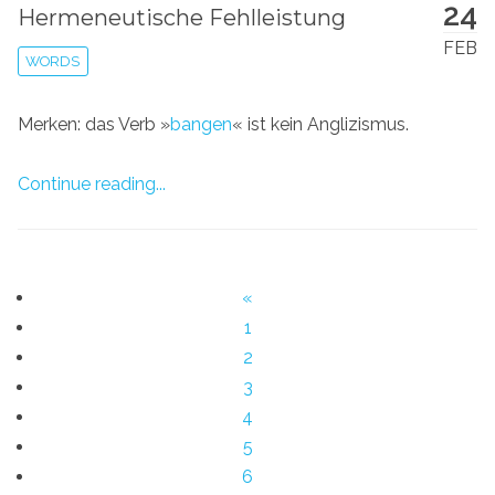
24
Hermeneutische Fehlleistung
FEB
WORDS
Merken: das Verb »
bangen
« ist kein Anglizismus.
Continue reading...
«
1
2
3
4
5
6