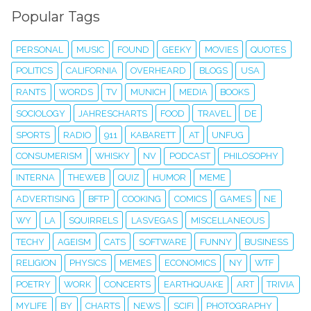
Popular Tags
PERSONAL
MUSIC
FOUND
GEEKY
MOVIES
QUOTES
POLITICS
CALIFORNIA
OVERHEARD
BLOGS
USA
RANTS
WORDS
TV
MUNICH
MEDIA
BOOKS
SOCIOLOGY
JAHRESCHARTS
FOOD
TRAVEL
DE
SPORTS
RADIO
911
KABARETT
AT
UNFUG
CONSUMERISM
WHISKY
NV
PODCAST
PHILOSOPHY
INTERNA
THEWEB
QUIZ
HUMOR
MEME
ADVERTISING
BFTP
COOKING
COMICS
GAMES
NE
WY
LA
SQUIRRELS
LASVEGAS
MISCELLANEOUS
TECHY
AGEISM
CATS
SOFTWARE
FUNNY
BUSINESS
RELIGION
PHYSICS
MEMES
ECONOMICS
NY
WTF
POETRY
WORK
CONCERTS
EARTHQUAKE
ART
TRIVIA
MYLIFE
BY
CHARTS
NEWS
SCIFI
PHOTOGRAPHY