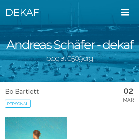
DEKAF
Andreas Schäfer - dekaf
blog at 0509.org
02
Bo Bartlett
MAR
PERSONAL