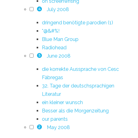
on screenwriting
July 2008
4
dringend benötigte parodien (1)
*@&#%!
Blue Man Group
Radiohead
June 2008
5
die korrekte Aussprache von Cesc
Fàbregas
32. Tage der deutschsprachigen
Literatur
ein kleiner wunsch
Besser als die Morgenzeitung
our parents
May 2008
2