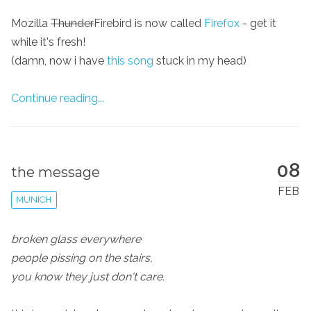
Mozilla
Thunder
Firebird is now called
Firefox
- get it
while it's fresh!
(damn, now i have
this song
stuck in my head)
Continue reading...
08
the message
FEB
MUNICH
broken glass everywhere
people pissing on the stairs,
you know they just don't care.