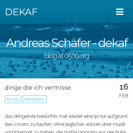
DEKAF
Andreas Schäfer - dekaf
blog at 0509.org
16
dinge die ich vermisse
FEB
MUSIC
PERSONAL
das dringende bedürfnis mal wieder eine lp nur aufgrund
des covers zu kaufen, ohne jegliches wissen über musik
und interpret zu haben. die platte langsam aus der hülle