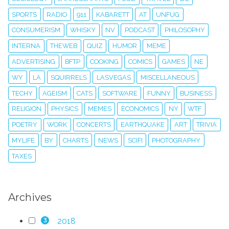
SPORTS
RADIO
911
KABARETT
AT
UNFUG
CONSUMERISM
WHISKY
NV
PODCAST
PHILOSOPHY
INTERNA
THEWEB
QUIZ
HUMOR
MEME
ADVERTISING
BFTP
COOKING
COMICS
GAMES
NE
WY
LA
SQUIRRELS
LASVEGAS
MISCELLANEOUS
TECHY
AGEISM
CATS
SOFTWARE
FUNNY
BUSINESS
RELIGION
PHYSICS
MEMES
ECONOMICS
NY
WTF
POETRY
WORK
CONCERTS
EARTHQUAKE
ART
TRIVIA
MYLIFE
BY
CHARTS
NEWS
SCIFI
PHOTOGRAPHY
TAXES
Archives
2018
3