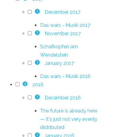
December 2017
1
Das wars - Musik 2017
November 2017
1
Schafkopfen am
Wendelstein
January 2017
1
Das wars - Musik 2016
2016
2
December 2016
1
The future is already here
— it's just not very evenly
distributed
January 2016
1