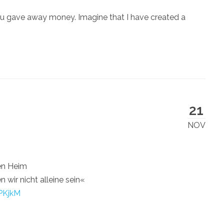
u gave away money. Imagine that I have created a
21
NOV
en Heim
wir nicht alleine sein«
PKjkM