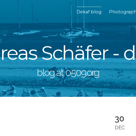
Dekaf blog
Photograp
eas Schäfer - 
blog at 0509.org
30
DEC