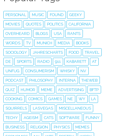
PERSONAL
MUSIC
FOUND
GEEKY
MOVIES
QUOTES
POLITICS
CALIFORNIA
OVERHEARD
BLOGS
USA
RANTS
WORDS
TV
MUNICH
MEDIA
BOOKS
SOCIOLOGY
JAHRESCHARTS
FOOD
TRAVEL
DE
SPORTS
RADIO
911
KABARETT
AT
UNFUG
CONSUMERISM
WHISKY
NV
PODCAST
PHILOSOPHY
INTERNA
THEWEB
QUIZ
HUMOR
MEME
ADVERTISING
BFTP
COOKING
COMICS
GAMES
NE
WY
LA
SQUIRRELS
LASVEGAS
MISCELLANEOUS
TECHY
AGEISM
CATS
SOFTWARE
FUNNY
BUSINESS
RELIGION
PHYSICS
MEMES