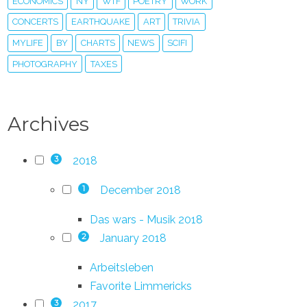
ECONOMICS
NY
WTF
POETRY
WORK
CONCERTS
EARTHQUAKE
ART
TRIVIA
MYLIFE
BY
CHARTS
NEWS
SCIFI
PHOTOGRAPHY
TAXES
Archives
2018
3
December 2018
1
Das wars - Musik 2018
January 2018
2
Arbeitsleben
Favorite Limmericks
2017
3