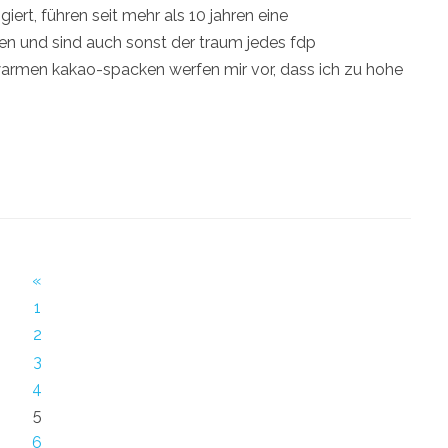
iert, führen seit mehr als 10 jahren eine
n und sind auch sonst der traum jedes fdp
armen kakao-spacken werfen mir vor, dass ich zu hohe
«
1
2
3
4
5
6