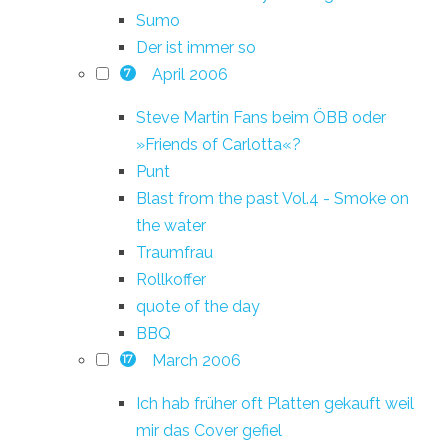
Sumo
Der ist immer so
April 2006
7
Steve Martin Fans beim ÖBB oder
»Friends of Carlotta«?
Punt
Blast from the past Vol.4 - Smoke on
the water
Traumfrau
Rollkoffer
quote of the day
BBQ
March 2006
17
Ich hab früher oft Platten gekauft weil
mir das Cover gefiel