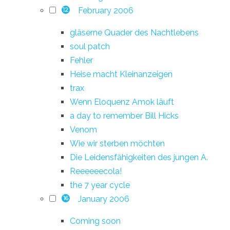
February 2006
12
gläserne Quader des Nachtlebens
soul patch
Fehler
Heise macht Kleinanzeigen
trax
Wenn Eloquenz Amok läuft
a day to remember Bill Hicks
Venom
Wie wir sterben möchten
Die Leidensfähigkeiten des jungen A.
Reeeeeecola!
the 7 year cycle
January 2006
16
Coming soon