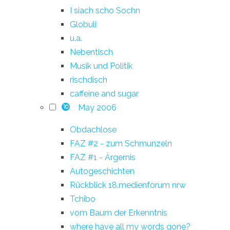
I siach scho Sochn
Globuli
u.a.
Nebentisch
Musik und Politik
rischdisch
caffeine and sugar
May 2006
10
Obdachlose
FAZ #2 - zum Schmunzeln
FAZ #1 - Ärgernis
Autogeschichten
Rückblick 18.medienforum nrw
Tchibo
vom Baum der Erkenntnis
where have all my words gone?