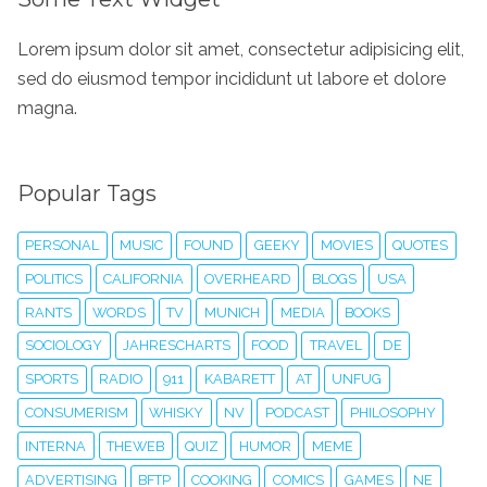
Lorem ipsum dolor sit amet, consectetur adipisicing elit,
sed do eiusmod tempor incididunt ut labore et dolore
magna.
Popular Tags
PERSONAL
MUSIC
FOUND
GEEKY
MOVIES
QUOTES
POLITICS
CALIFORNIA
OVERHEARD
BLOGS
USA
RANTS
WORDS
TV
MUNICH
MEDIA
BOOKS
SOCIOLOGY
JAHRESCHARTS
FOOD
TRAVEL
DE
SPORTS
RADIO
911
KABARETT
AT
UNFUG
CONSUMERISM
WHISKY
NV
PODCAST
PHILOSOPHY
INTERNA
THEWEB
QUIZ
HUMOR
MEME
ADVERTISING
BFTP
COOKING
COMICS
GAMES
NE