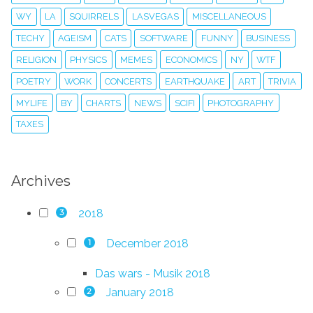
WY
LA
SQUIRRELS
LASVEGAS
MISCELLANEOUS
TECHY
AGEISM
CATS
SOFTWARE
FUNNY
BUSINESS
RELIGION
PHYSICS
MEMES
ECONOMICS
NY
WTF
POETRY
WORK
CONCERTS
EARTHQUAKE
ART
TRIVIA
MYLIFE
BY
CHARTS
NEWS
SCIFI
PHOTOGRAPHY
TAXES
Archives
2018
3
December 2018
1
Das wars - Musik 2018
January 2018
2