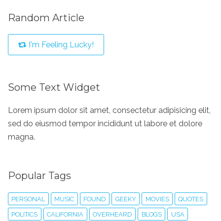
Random Article
I'm Feeling Lucky!
Some Text Widget
Lorem ipsum dolor sit amet, consectetur adipisicing elit,
sed do eiusmod tempor incididunt ut labore et dolore
magna.
Popular Tags
PERSONAL
MUSIC
FOUND
GEEKY
MOVIES
QUOTES
POLITICS
CALIFORNIA
OVERHEARD
BLOGS
USA