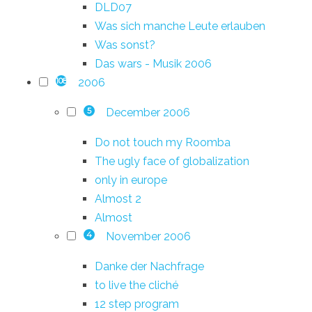
DLD07
Was sich manche Leute erlauben
Was sonst?
Das wars - Musik 2006
2006
108
December 2006
5
Do not touch my Roomba
The ugly face of globalization
only in europe
Almost 2
Almost
November 2006
4
Danke der Nachfrage
to live the cliché
12 step program