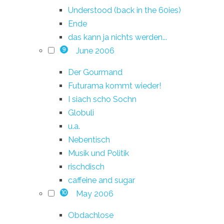
Understood (back in the 60ies)
Ende
das kann ja nichts werden...
June 2006
9
Der Gourmand
Futurama kommt wieder!
I siach scho Sochn
Globuli
u.a.
Nebentisch
Musik und Politik
rischdisch
caffeine and sugar
May 2006
10
Obdachlose