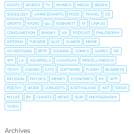
RANTS
WORDS
TV
MUNICH
MEDIA
BOOKS
SOCIOLOGY
JAHRESCHARTS
FOOD
TRAVEL
DE
SPORTS
RADIO
911
KABARETT
AT
UNFUG
CONSUMERISM
WHISKY
NV
PODCAST
PHILOSOPHY
INTERNA
THEWEB
QUIZ
HUMOR
MEME
ADVERTISING
BFTP
COOKING
COMICS
GAMES
NE
WY
LA
SQUIRRELS
LASVEGAS
MISCELLANEOUS
TECHY
AGEISM
CATS
SOFTWARE
FUNNY
BUSINESS
RELIGION
PHYSICS
MEMES
ECONOMICS
NY
WTF
POETRY
WORK
CONCERTS
EARTHQUAKE
ART
TRIVIA
MYLIFE
BY
CHARTS
NEWS
SCIFI
PHOTOGRAPHY
TAXES
Archives