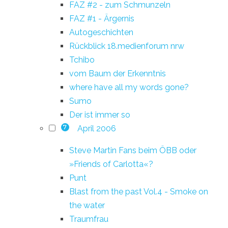
FAZ #2 - zum Schmunzeln
FAZ #1 - Ärgernis
Autogeschichten
Rückblick 18.medienforum nrw
Tchibo
vom Baum der Erkenntnis
where have all my words gone?
Sumo
Der ist immer so
April 2006
7
Steve Martin Fans beim ÖBB oder
»Friends of Carlotta«?
Punt
Blast from the past Vol.4 - Smoke on
the water
Traumfrau