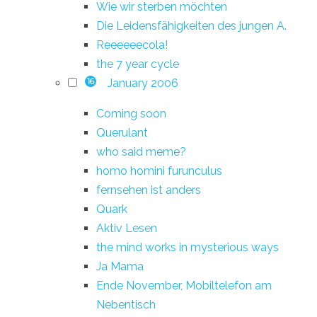
Wie wir sterben möchten
Die Leidensfähigkeiten des jungen A.
Reeeeeecola!
the 7 year cycle
January 2006
16
Coming soon
Querulant
who said meme?
homo homini furunculus
fernsehen ist anders
Quark
Aktiv Lesen
the mind works in mysterious ways
Ja Mama
Ende November, Mobiltelefon am
Nebentisch