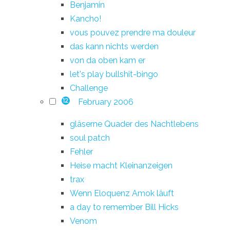
Benjamin
Kancho!
vous pouvez prendre ma douleur
das kann nichts werden
von da oben kam er
let's play bullshit-bingo
Challenge
February 2006
12
gläserne Quader des Nachtlebens
soul patch
Fehler
Heise macht Kleinanzeigen
trax
Wenn Eloquenz Amok läuft
a day to remember Bill Hicks
Venom