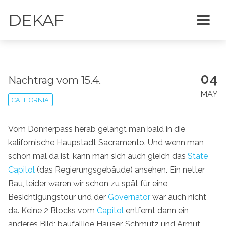
DEKAF
04
Nachtrag vom 15.4.
MAY
CALIFORNIA
Vom Donnerpass herab gelangt man bald in die
kalifornische Haupstadt Sacramento. Und wenn man
schon mal da ist, kann man sich auch gleich das
State
Capitol
(das Regierungsgebäude) ansehen. Ein netter
Bau, leider waren wir schon zu spät für eine
Besichtigungstour und der
Governator
war auch nicht
da. Keine 2 Blocks vom
Capitol
entfernt dann ein
anderes Bild: baufällige Häuser, Schmutz und Armut.