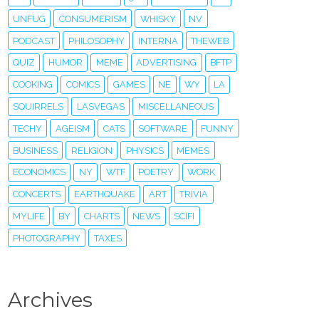
UNFUG
CONSUMERISM
WHISKY
NV
PODCAST
PHILOSOPHY
INTERNA
THEWEB
QUIZ
HUMOR
MEME
ADVERTISING
BFTP
COOKING
COMICS
GAMES
NE
WY
LA
SQUIRRELS
LASVEGAS
MISCELLANEOUS
TECHY
AGEISM
CATS
SOFTWARE
FUNNY
BUSINESS
RELIGION
PHYSICS
MEMES
ECONOMICS
NY
WTF
POETRY
WORK
CONCERTS
EARTHQUAKE
ART
TRIVIA
MYLIFE
BY
CHARTS
NEWS
SCIFI
PHOTOGRAPHY
TAXES
Archives