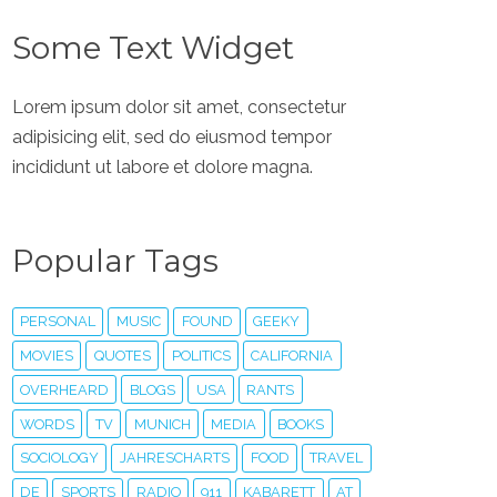
Some Text Widget
Lorem ipsum dolor sit amet, consectetur
adipisicing elit, sed do eiusmod tempor
incididunt ut labore et dolore magna.
Popular Tags
PERSONAL
MUSIC
FOUND
GEEKY
MOVIES
QUOTES
POLITICS
CALIFORNIA
OVERHEARD
BLOGS
USA
RANTS
WORDS
TV
MUNICH
MEDIA
BOOKS
SOCIOLOGY
JAHRESCHARTS
FOOD
TRAVEL
DE
SPORTS
RADIO
911
KABARETT
AT