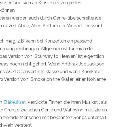
rschen und sich an Klassikern vergreifen
 können
waren werden auch durch Genre-überschreitende
en covert Abba, Alien Antfarm -> Michael Jackson)
ich mag, z.B. kann bei Konzerten ein passend
immung reinbringen. Allgemein ist für mich der
s Version von "Stairway to Heaven" ist eigentlich
owas noch nicht gehört. Wenn Anthrax Joe Jackson
ins AC/DC covert ists klasse und wenn Knorkator
e 72.Version von "Smoke on the Water" einer NoName
ch
Eläkeläiset
, verrückte Finnen die ihren Musikstil als
r Grenze zwischen Genie und Wahnsinn musizieren.
man fremde Menschen mit bekannten Songs unterhält.
Schwein versteht.