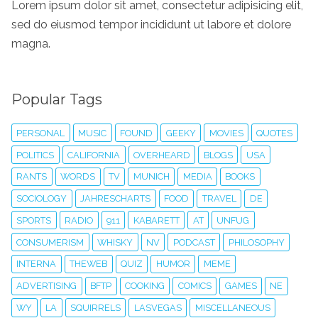
Lorem ipsum dolor sit amet, consectetur adipisicing elit,
sed do eiusmod tempor incididunt ut labore et dolore
magna.
Popular Tags
PERSONAL
MUSIC
FOUND
GEEKY
MOVIES
QUOTES
POLITICS
CALIFORNIA
OVERHEARD
BLOGS
USA
RANTS
WORDS
TV
MUNICH
MEDIA
BOOKS
SOCIOLOGY
JAHRESCHARTS
FOOD
TRAVEL
DE
SPORTS
RADIO
911
KABARETT
AT
UNFUG
CONSUMERISM
WHISKY
NV
PODCAST
PHILOSOPHY
INTERNA
THEWEB
QUIZ
HUMOR
MEME
ADVERTISING
BFTP
COOKING
COMICS
GAMES
NE
WY
LA
SQUIRRELS
LASVEGAS
MISCELLANEOUS