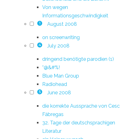
Von wegen
Informationsgeschwindigkeit
August 2008
1
on screenwriting
July 2008
4
dringend benötigte parodien (1)
*@&#%!
Blue Man Group
Radiohead
June 2008
5
die korrekte Aussprache von Cesc
Fàbregas
32. Tage der deutschsprachigen
Literatur