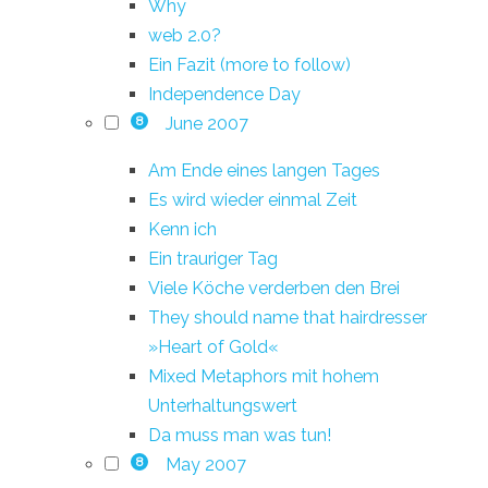
Why
web 2.0?
Ein Fazit (more to follow)
Independence Day
June 2007
8
Am Ende eines langen Tages
Es wird wieder einmal Zeit
Kenn ich
Ein trauriger Tag
Viele Köche verderben den Brei
They should name that hairdresser
»Heart of Gold«
Mixed Metaphors mit hohem
Unterhaltungswert
Da muss man was tun!
May 2007
8