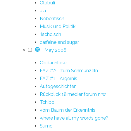
Globuli
u.a.
Nebentisch
Musik und Politik
rischdisch
caffeine and sugar
May 2006
10
Obdachlose
FAZ #2 - zum Schmunzeln
FAZ #1 - Ärgernis
Autogeschichten
Rückblick 18.medienforum nrw
Tchibo
vom Baum der Erkenntnis
where have all my words gone?
Sumo