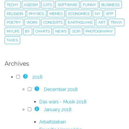
TECHY
AGEISM
CATS
SOFTWARE
FUNNY
BUSINESS
RELIGION
PHYSICS
MEMES
ECONOMICS
NY
WTF
POETRY
WORK
CONCERTS
EARTHQUAKE
ART
TRIVIA
MYLIFE
BY
CHARTS
NEWS
SCIFI
PHOTOGRAPHY
TAXES
Archives
2018
3
December 2018
1
Das wars - Musik 2018
January 2018
2
Arbeitsleben