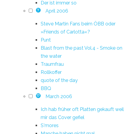
Der ist immer so
April 2006
7
Steve Martin Fans beim ÖBB oder
»Friends of Carlotta«?
Punt
Blast from the past Vol.4 - Smoke on
the water
Traumfrau
Rollkoffer
quote of the day
BBQ
March 2006
17
Ich hab früher oft Platten gekauft weil
mir das Cover gefiel
S'mores
Manche haben nicht mal