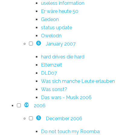
useless information
Er wäre heute 50
Gedeon
status update
Owelodn
January 2007
6
hard drives die hard
Elternzeit
DLD07
Was sich manche Leute erlauben
Was sonst?
Das wars - Musik 2006
2006
108
December 2006
5
Do not touch my Roomba