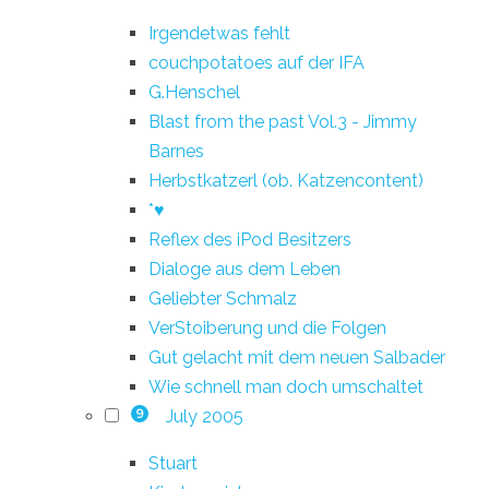
Irgendetwas fehlt
couchpotatoes auf der IFA
G.Henschel
Blast from the past Vol.3 - Jimmy
Barnes
Herbstkatzerl (ob. Katzencontent)
*♥
Reflex des iPod Besitzers
Dialoge aus dem Leben
Geliebter Schmalz
VerStoiberung und die Folgen
Gut gelacht mit dem neuen Salbader
Wie schnell man doch umschaltet
July 2005
9
Stuart