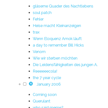
gläserne Quader des Nachtlebens
soul patch
Fehler
Heise macht Kleinanzeigen
trax
Wenn Eloquenz Amok läuft
a day to remember Bill Hicks
Venom
Wie wir sterben möchten
Die Leidensfähigkeiten des jungen A.
Reeeeeecola!
the 7 year cycle
January 2006
16
Coming soon
Querulant
who said meme?