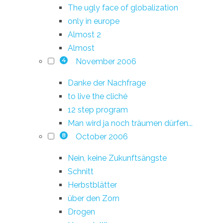
The ugly face of globalization
only in europe
Almost 2
Almost
November 2006
4
Danke der Nachfrage
to live the cliché
12 step program
Man wird ja noch träumen dürfen...
October 2006
8
Nein, keine Zukunftsängste
Schnitt
Herbstblätter
über den Zorn
Drogen