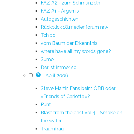
FAZ #2 - zum Schmunzeln
FAZ #1 - Ärgernis
Autogeschichten
Rückblick 18.medienforum nrw
Tchibo
vom Baum der Erkenntnis
where have all my words gone?
Sumo
Der ist immer so
April 2006
7
Steve Martin Fans beim ÖBB oder
»Friends of Carlotta«?
Punt
Blast from the past Vol.4 - Smoke on
the water
Traumfrau