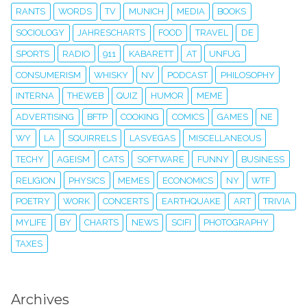
RANTS
WORDS
TV
MUNICH
MEDIA
BOOKS
SOCIOLOGY
JAHRESCHARTS
FOOD
TRAVEL
DE
SPORTS
RADIO
911
KABARETT
AT
UNFUG
CONSUMERISM
WHISKY
NV
PODCAST
PHILOSOPHY
INTERNA
THEWEB
QUIZ
HUMOR
MEME
ADVERTISING
BFTP
COOKING
COMICS
GAMES
NE
WY
LA
SQUIRRELS
LASVEGAS
MISCELLANEOUS
TECHY
AGEISM
CATS
SOFTWARE
FUNNY
BUSINESS
RELIGION
PHYSICS
MEMES
ECONOMICS
NY
WTF
POETRY
WORK
CONCERTS
EARTHQUAKE
ART
TRIVIA
MYLIFE
BY
CHARTS
NEWS
SCIFI
PHOTOGRAPHY
TAXES
Archives