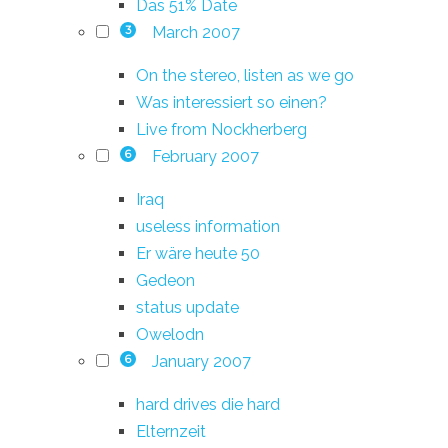
Das 51% Date
March 2007
3
On the stereo, listen as we go
Was interessiert so einen?
Live from Nockherberg
February 2007
6
Iraq
useless information
Er wäre heute 50
Gedeon
status update
Owelodn
January 2007
6
hard drives die hard
Elternzeit