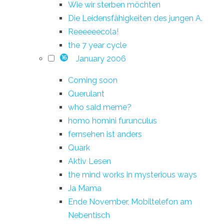
Wie wir sterben möchten
Die Leidensfähigkeiten des jungen A.
Reeeeeecola!
the 7 year cycle
January 2006
16
Coming soon
Querulant
who said meme?
homo homini furunculus
fernsehen ist anders
Quark
Aktiv Lesen
the mind works in mysterious ways
Ja Mama
Ende November, Mobiltelefon am
Nebentisch