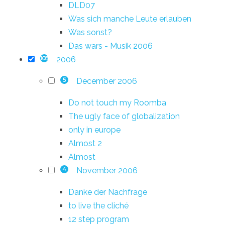
DLD07
Was sich manche Leute erlauben
Was sonst?
Das wars - Musik 2006
2006
108
December 2006
5
Do not touch my Roomba
The ugly face of globalization
only in europe
Almost 2
Almost
November 2006
4
Danke der Nachfrage
to live the cliché
12 step program