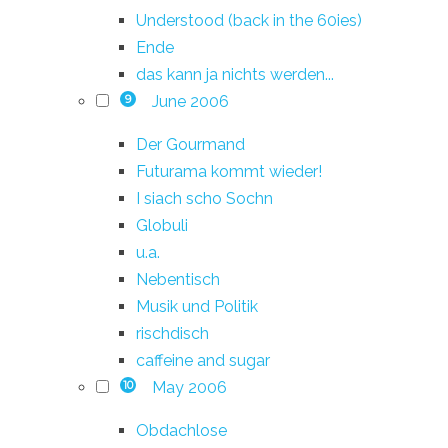
Understood (back in the 60ies)
Ende
das kann ja nichts werden...
June 2006
9
Der Gourmand
Futurama kommt wieder!
I siach scho Sochn
Globuli
u.a.
Nebentisch
Musik und Politik
rischdisch
caffeine and sugar
May 2006
10
Obdachlose