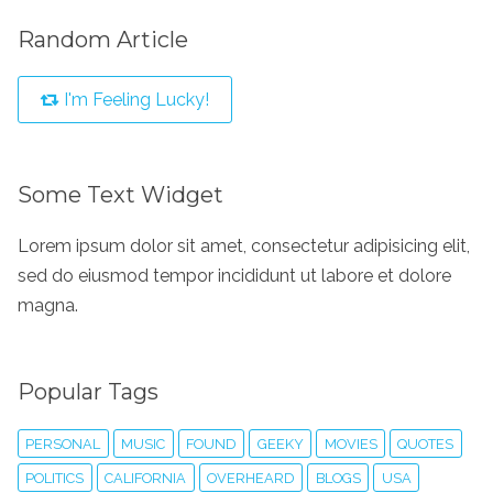
Random Article
I'm Feeling Lucky!
Some Text Widget
Lorem ipsum dolor sit amet, consectetur adipisicing elit,
sed do eiusmod tempor incididunt ut labore et dolore
magna.
Popular Tags
PERSONAL
MUSIC
FOUND
GEEKY
MOVIES
QUOTES
POLITICS
CALIFORNIA
OVERHEARD
BLOGS
USA