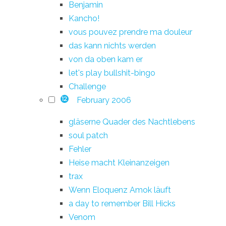
Benjamin
Kancho!
vous pouvez prendre ma douleur
das kann nichts werden
von da oben kam er
let's play bullshit-bingo
Challenge
February 2006
12
gläserne Quader des Nachtlebens
soul patch
Fehler
Heise macht Kleinanzeigen
trax
Wenn Eloquenz Amok läuft
a day to remember Bill Hicks
Venom