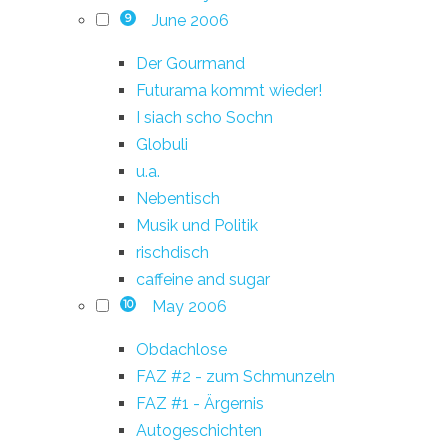
June 2006
9
Der Gourmand
Futurama kommt wieder!
I siach scho Sochn
Globuli
u.a.
Nebentisch
Musik und Politik
rischdisch
caffeine and sugar
May 2006
10
Obdachlose
FAZ #2 - zum Schmunzeln
FAZ #1 - Ärgernis
Autogeschichten