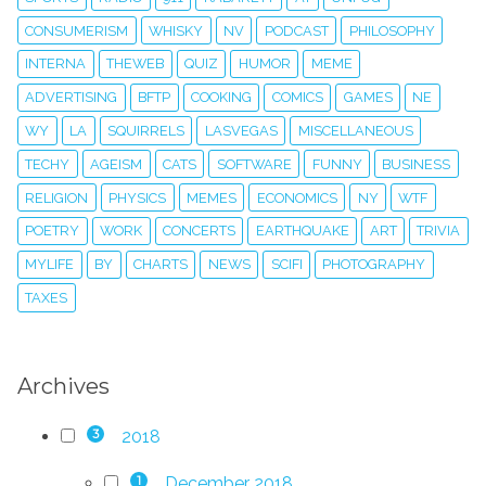
CONSUMERISM
WHISKY
NV
PODCAST
PHILOSOPHY
INTERNA
THEWEB
QUIZ
HUMOR
MEME
ADVERTISING
BFTP
COOKING
COMICS
GAMES
NE
WY
LA
SQUIRRELS
LASVEGAS
MISCELLANEOUS
TECHY
AGEISM
CATS
SOFTWARE
FUNNY
BUSINESS
RELIGION
PHYSICS
MEMES
ECONOMICS
NY
WTF
POETRY
WORK
CONCERTS
EARTHQUAKE
ART
TRIVIA
MYLIFE
BY
CHARTS
NEWS
SCIFI
PHOTOGRAPHY
TAXES
Archives
2018
3
December 2018
1