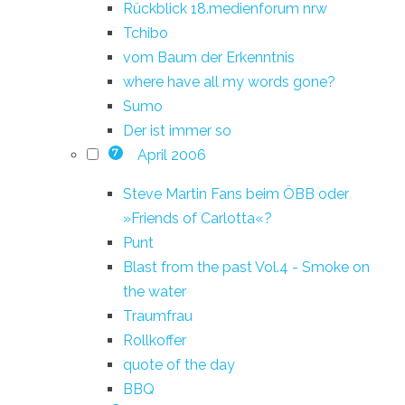
Rückblick 18.medienforum nrw
Tchibo
vom Baum der Erkenntnis
where have all my words gone?
Sumo
Der ist immer so
April 2006
7
Steve Martin Fans beim ÖBB oder
»Friends of Carlotta«?
Punt
Blast from the past Vol.4 - Smoke on
the water
Traumfrau
Rollkoffer
quote of the day
BBQ