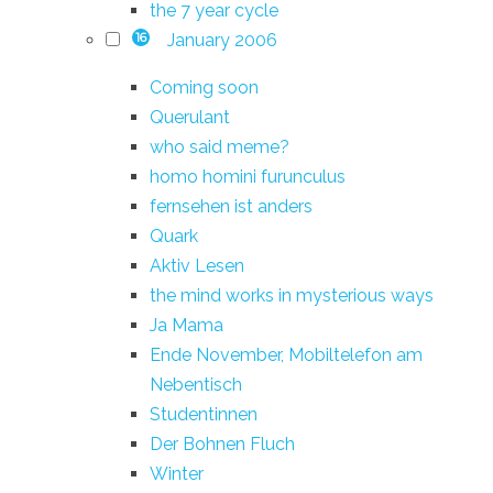
the 7 year cycle
January 2006
16
Coming soon
Querulant
who said meme?
homo homini furunculus
fernsehen ist anders
Quark
Aktiv Lesen
the mind works in mysterious ways
Ja Mama
Ende November, Mobiltelefon am
Nebentisch
Studentinnen
Der Bohnen Fluch
Winter