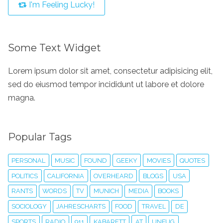
I'm Feeling Lucky!
Some Text Widget
Lorem ipsum dolor sit amet, consectetur adipisicing elit,
sed do eiusmod tempor incididunt ut labore et dolore
magna.
Popular Tags
PERSONAL
MUSIC
FOUND
GEEKY
MOVIES
QUOTES
POLITICS
CALIFORNIA
OVERHEARD
BLOGS
USA
RANTS
WORDS
TV
MUNICH
MEDIA
BOOKS
SOCIOLOGY
JAHRESCHARTS
FOOD
TRAVEL
DE
SPORTS
RADIO
911
KABARETT
AT
UNFUG