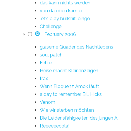
das kann nichts werden
von da oben kam er
let's play bullshit-bingo
Challenge
February 2006
12
gläserne Quader des Nachtlebens
soul patch
Fehler
Heise macht Kleinanzeigen
trax
Wenn Eloquenz Amok läuft
a day to remember Bill Hicks
Venom
Wie wir sterben möchten
Die Leidensfähigkeiten des jungen A.
Reeeeeecola!