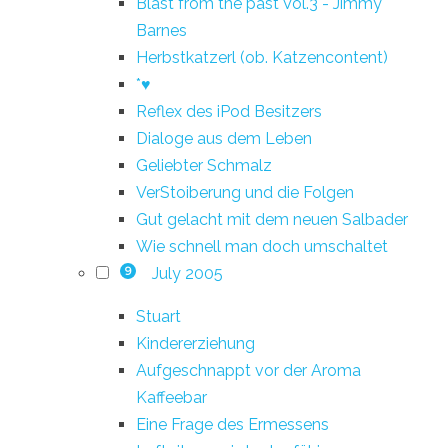
Blast from the past Vol.3 - Jimmy
Barnes
Herbstkatzerl (ob. Katzencontent)
*♥
Reflex des iPod Besitzers
Dialoge aus dem Leben
Geliebter Schmalz
VerStoiberung und die Folgen
Gut gelacht mit dem neuen Salbader
Wie schnell man doch umschaltet
July 2005
9
Stuart
Kindererziehung
Aufgeschnappt vor der Aroma
Kaffeebar
Eine Frage des Ermessens