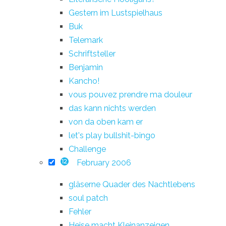
Gestern im Lustspielhaus
Buk
Telemark
Schriftsteller
Benjamin
Kancho!
vous pouvez prendre ma douleur
das kann nichts werden
von da oben kam er
let's play bullshit-bingo
Challenge
February 2006
12
gläserne Quader des Nachtlebens
soul patch
Fehler
Heise macht Kleinanzeigen