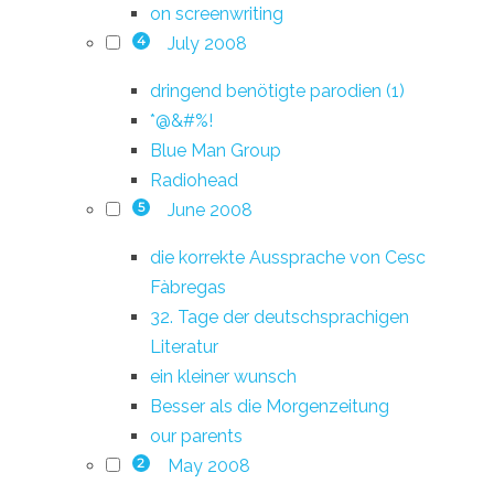
on screenwriting
July 2008
4
dringend benötigte parodien (1)
*@&#%!
Blue Man Group
Radiohead
June 2008
5
die korrekte Aussprache von Cesc
Fàbregas
32. Tage der deutschsprachigen
Literatur
ein kleiner wunsch
Besser als die Morgenzeitung
our parents
May 2008
2