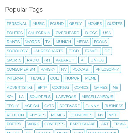
Popular Tags
PERSONAL
MUSIC
FOUND
GEEKY
MOVIES
QUOTES
POLITICS
CALIFORNIA
OVERHEARD
BLOGS
USA
RANTS
WORDS
TV
MUNICH
MEDIA
BOOKS
SOCIOLOGY
JAHRESCHARTS
FOOD
TRAVEL
DE
SPORTS
RADIO
911
KABARETT
AT
UNFUG
CONSUMERISM
WHISKY
NV
PODCAST
PHILOSOPHY
INTERNA
THEWEB
QUIZ
HUMOR
MEME
ADVERTISING
BFTP
COOKING
COMICS
GAMES
NE
WY
LA
SQUIRRELS
LASVEGAS
MISCELLANEOUS
TECHY
AGEISM
CATS
SOFTWARE
FUNNY
BUSINESS
RELIGION
PHYSICS
MEMES
ECONOMICS
NY
WTF
POETRY
WORK
CONCERTS
EARTHQUAKE
ART
TRIVIA