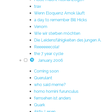
trax
Wenn Eloquenz Amok läuft
a day to remember Bill Hicks
Venom
Wie wir sterben möchten
Die Leidensfähigkeiten des jungen A.
Reeeeeecola!
the 7 year cycle
January 2006
16
Coming soon
Querulant
who said meme?
homo homini furunculus
fernsehen ist anders
Quark
Aktiv Lesen