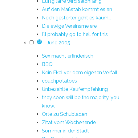
Luftgitarre wird salonfähig
Auf den Maßstab kommt es an
Noch gestörter geht es kaum...
Die ewige Vereinsmeierei
i'll probably go to hell for this
June 2005
25
Sex macht erfinderisch
BBQ
Kein Ekel vor dem eigenen Verfall
couchpotatoes
Unbezahlte Kaufempfehlung
they soon will be the majority, you
know.
Orte zu Schubladen
Zitat vom Wochenende
Sommer in der Stadt