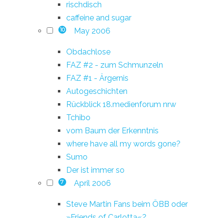
rischdisch
caffeine and sugar
May 2006
10
Obdachlose
FAZ #2 - zum Schmunzeln
FAZ #1 - Ärgernis
Autogeschichten
Rückblick 18.medienforum nrw
Tchibo
vom Baum der Erkenntnis
where have all my words gone?
Sumo
Der ist immer so
April 2006
7
Steve Martin Fans beim ÖBB oder
»Friends of Carlotta«?