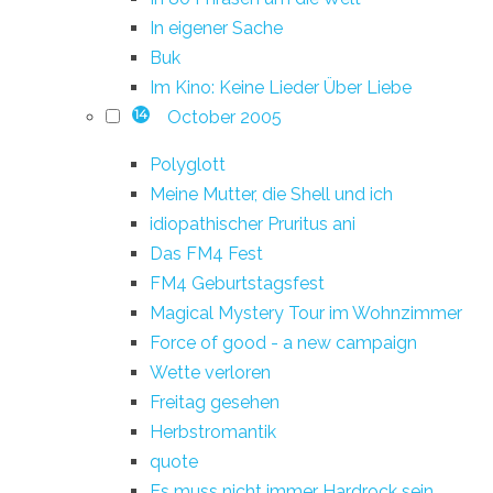
In eigener Sache
Buk
Im Kino: Keine Lieder Über Liebe
October 2005
14
Polyglott
Meine Mutter, die Shell und ich
idiopathischer Pruritus ani
Das FM4 Fest
FM4 Geburtstagsfest
Magical Mystery Tour im Wohnzimmer
Force of good - a new campaign
Wette verloren
Freitag gesehen
Herbstromantik
quote
Es muss nicht immer Hardrock sein