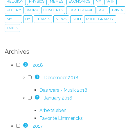
RELIGION
PHYSICS
MEMES
ECONOMICS
NY
WTF
POETRY
WORK
CONCERTS
EARTHQUAKE
ART
TRIVIA
MYLIFE
BY
CHARTS
NEWS
SCIFI
PHOTOGRAPHY
TAXES
Archives
2018
3
December 2018
1
Das wars - Musik 2018
January 2018
2
Arbeitsleben
Favorite Limmericks
2017
3