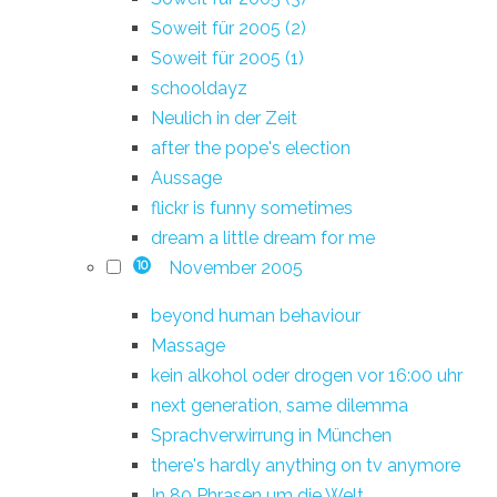
Soweit für 2005 (2)
Soweit für 2005 (1)
schooldayz
Neulich in der Zeit
after the pope's election
Aussage
flickr is funny sometimes
dream a little dream for me
November 2005
10
beyond human behaviour
Massage
kein alkohol oder drogen vor 16:00 uhr
next generation, same dilemma
Sprachverwirrung in München
there's hardly anything on tv anymore
In 80 Phrasen um die Welt