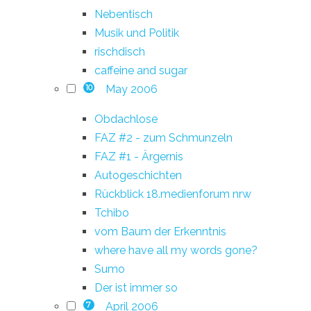
Nebentisch
Musik und Politik
rischdisch
caffeine and sugar
May 2006
10
Obdachlose
FAZ #2 - zum Schmunzeln
FAZ #1 - Ärgernis
Autogeschichten
Rückblick 18.medienforum nrw
Tchibo
vom Baum der Erkenntnis
where have all my words gone?
Sumo
Der ist immer so
April 2006
7