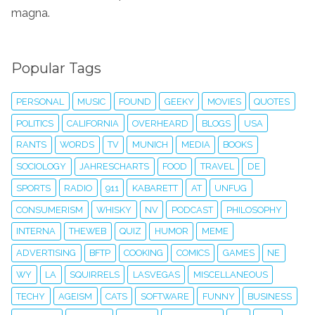
magna.
Popular Tags
PERSONAL
MUSIC
FOUND
GEEKY
MOVIES
QUOTES
POLITICS
CALIFORNIA
OVERHEARD
BLOGS
USA
RANTS
WORDS
TV
MUNICH
MEDIA
BOOKS
SOCIOLOGY
JAHRESCHARTS
FOOD
TRAVEL
DE
SPORTS
RADIO
911
KABARETT
AT
UNFUG
CONSUMERISM
WHISKY
NV
PODCAST
PHILOSOPHY
INTERNA
THEWEB
QUIZ
HUMOR
MEME
ADVERTISING
BFTP
COOKING
COMICS
GAMES
NE
WY
LA
SQUIRRELS
LASVEGAS
MISCELLANEOUS
TECHY
AGEISM
CATS
SOFTWARE
FUNNY
BUSINESS