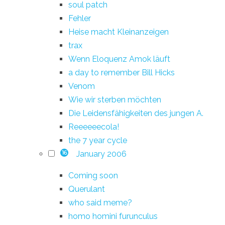
soul patch
Fehler
Heise macht Kleinanzeigen
trax
Wenn Eloquenz Amok läuft
a day to remember Bill Hicks
Venom
Wie wir sterben möchten
Die Leidensfähigkeiten des jungen A.
Reeeeeecola!
the 7 year cycle
January 2006
16
Coming soon
Querulant
who said meme?
homo homini furunculus