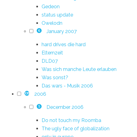
Gedeon
status update
Owelodn
January 2007
6
hard drives die hard
Elternzeit
DLD07
Was sich manche Leute erlauben
Was sonst?
Das wars - Musik 2006
2006
108
December 2006
5
Do not touch my Roomba
The ugly face of globalization
only in europe