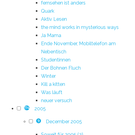
fernsehen ist anders
Quark
Aktiv Lesen
the mind works in mysterious ways
Ja Mama
Ende November, Mobiltelefon am
Nebentisch
Studentinnen
Der Bohnen Fluch
Winter
Kill a kitten
Was läuft
neuer versuch
2005
174
December 2005
9
Soweit für 2005 (3)