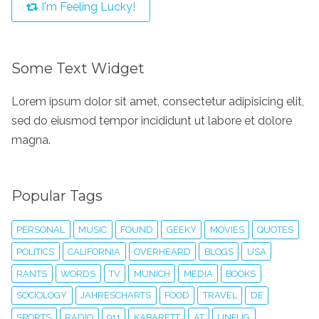
I'm Feeling Lucky!
Some Text Widget
Lorem ipsum dolor sit amet, consectetur adipisicing elit,
sed do eiusmod tempor incididunt ut labore et dolore
magna.
Popular Tags
PERSONAL
MUSIC
FOUND
GEEKY
MOVIES
QUOTES
POLITICS
CALIFORNIA
OVERHEARD
BLOGS
USA
RANTS
WORDS
TV
MUNICH
MEDIA
BOOKS
SOCIOLOGY
JAHRESCHARTS
FOOD
TRAVEL
DE
SPORTS
RADIO
911
KABARETT
AT
UNFUG