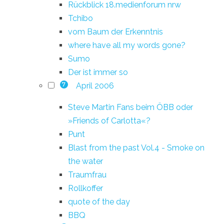
Rückblick 18.medienforum nrw
Tchibo
vom Baum der Erkenntnis
where have all my words gone?
Sumo
Der ist immer so
April 2006
7
Steve Martin Fans beim ÖBB oder
»Friends of Carlotta«?
Punt
Blast from the past Vol.4 - Smoke on
the water
Traumfrau
Rollkoffer
quote of the day
BBQ