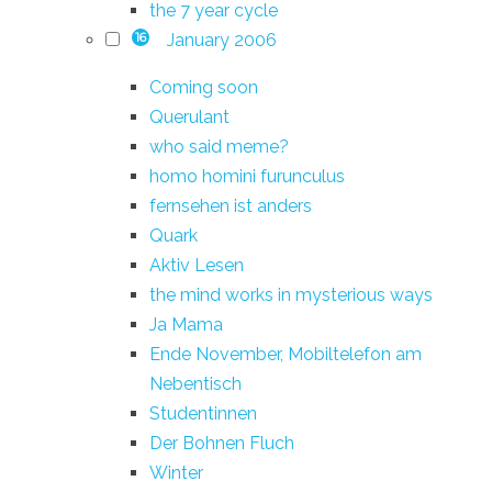
the 7 year cycle
January 2006
16
Coming soon
Querulant
who said meme?
homo homini furunculus
fernsehen ist anders
Quark
Aktiv Lesen
the mind works in mysterious ways
Ja Mama
Ende November, Mobiltelefon am
Nebentisch
Studentinnen
Der Bohnen Fluch
Winter