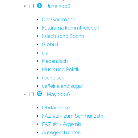
June 2006
9
Der Gourmand
Futurama kommt wieder!
I siach scho Sochn
Globuli
u.a.
Nebentisch
Musik und Politik
rischdisch
caffeine and sugar
May 2006
10
Obdachlose
FAZ #2 - zum Schmunzeln
FAZ #1 - Ärgernis
Autogeschichten