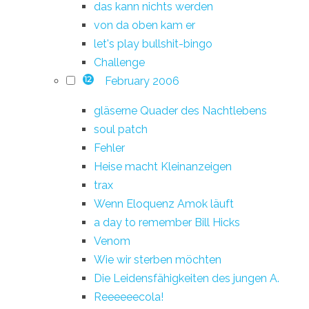
das kann nichts werden
von da oben kam er
let's play bullshit-bingo
Challenge
February 2006
12
gläserne Quader des Nachtlebens
soul patch
Fehler
Heise macht Kleinanzeigen
trax
Wenn Eloquenz Amok läuft
a day to remember Bill Hicks
Venom
Wie wir sterben möchten
Die Leidensfähigkeiten des jungen A.
Reeeeeecola!