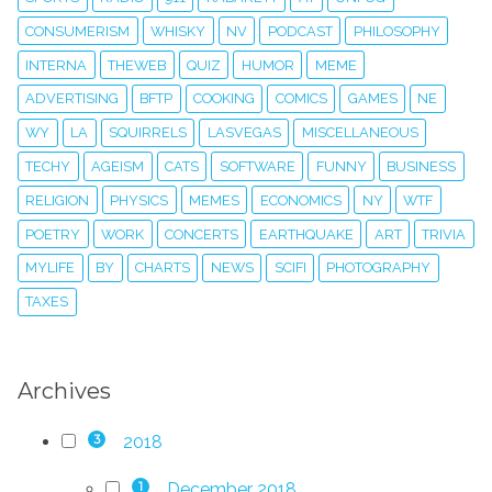
CONSUMERISM
WHISKY
NV
PODCAST
PHILOSOPHY
INTERNA
THEWEB
QUIZ
HUMOR
MEME
ADVERTISING
BFTP
COOKING
COMICS
GAMES
NE
WY
LA
SQUIRRELS
LASVEGAS
MISCELLANEOUS
TECHY
AGEISM
CATS
SOFTWARE
FUNNY
BUSINESS
RELIGION
PHYSICS
MEMES
ECONOMICS
NY
WTF
POETRY
WORK
CONCERTS
EARTHQUAKE
ART
TRIVIA
MYLIFE
BY
CHARTS
NEWS
SCIFI
PHOTOGRAPHY
TAXES
Archives
2018
3
December 2018
1