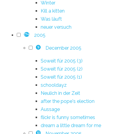
Winter
Kill a kitten
Was läuft
neuer versuch
2005
174
December 2005
9
Soweit für 2005 (3)
Soweit für 2005 (2)
Soweit für 2005 (1)
schooldayz
Neulich in der Zeit
after the pope's election
Aussage
flickr is funny sometimes
dream a little dream for me
November 2005
10