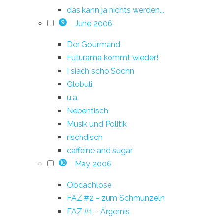
das kann ja nichts werden...
June 2006
9
Der Gourmand
Futurama kommt wieder!
I siach scho Sochn
Globuli
u.a.
Nebentisch
Musik und Politik
rischdisch
caffeine and sugar
May 2006
10
Obdachlose
FAZ #2 - zum Schmunzeln
FAZ #1 - Ärgernis