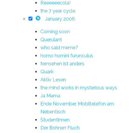
Reeeeeecola!
the 7 year cycle
January 2006
16
Coming soon
Querulant
who said meme?
homo homini furunculus
fernsehen ist anders
Quark
Aktiv Lesen
the mind works in mysterious ways
Ja Mama
Ende November, Mobiltelefon am
Nebentisch
Studentinnen
Der Bohnen Fluch