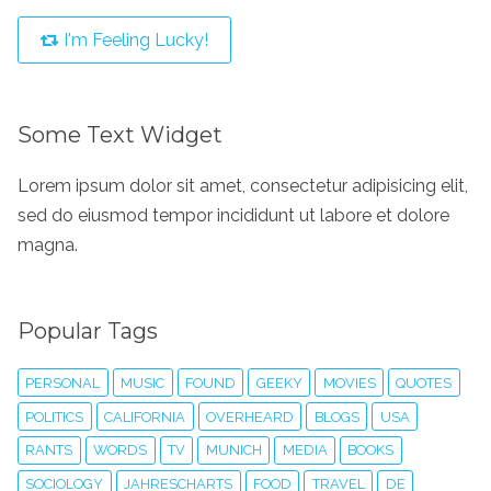
I'm Feeling Lucky!
Some Text Widget
Lorem ipsum dolor sit amet, consectetur adipisicing elit,
sed do eiusmod tempor incididunt ut labore et dolore
magna.
Popular Tags
PERSONAL
MUSIC
FOUND
GEEKY
MOVIES
QUOTES
POLITICS
CALIFORNIA
OVERHEARD
BLOGS
USA
RANTS
WORDS
TV
MUNICH
MEDIA
BOOKS
SOCIOLOGY
JAHRESCHARTS
FOOD
TRAVEL
DE