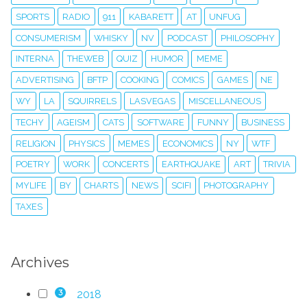
SPORTS
RADIO
911
KABARETT
AT
UNFUG
CONSUMERISM
WHISKY
NV
PODCAST
PHILOSOPHY
INTERNA
THEWEB
QUIZ
HUMOR
MEME
ADVERTISING
BFTP
COOKING
COMICS
GAMES
NE
WY
LA
SQUIRRELS
LASVEGAS
MISCELLANEOUS
TECHY
AGEISM
CATS
SOFTWARE
FUNNY
BUSINESS
RELIGION
PHYSICS
MEMES
ECONOMICS
NY
WTF
POETRY
WORK
CONCERTS
EARTHQUAKE
ART
TRIVIA
MYLIFE
BY
CHARTS
NEWS
SCIFI
PHOTOGRAPHY
TAXES
Archives
2018
3