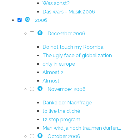
Was sonst?
Das wars - Musik 2006
2006
108
December 2006
5
Do not touch my Roomba
The ugly face of globalization
only in europe
Almost 2
Almost
November 2006
4
Danke der Nachfrage
to live the cliché
12 step program
Man wird ja noch träumen dürfen...
October 2006
8