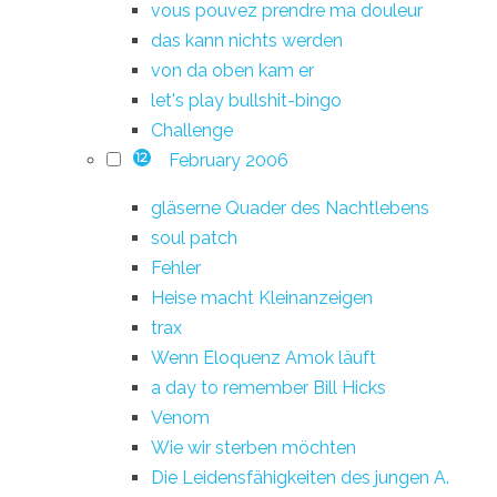
vous pouvez prendre ma douleur
das kann nichts werden
von da oben kam er
let's play bullshit-bingo
Challenge
February 2006
12
gläserne Quader des Nachtlebens
soul patch
Fehler
Heise macht Kleinanzeigen
trax
Wenn Eloquenz Amok läuft
a day to remember Bill Hicks
Venom
Wie wir sterben möchten
Die Leidensfähigkeiten des jungen A.