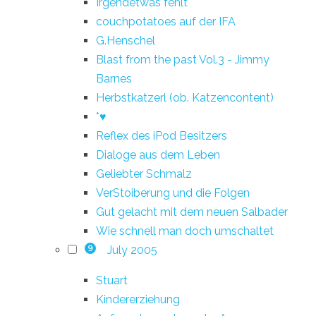
Irgendetwas fehlt
couchpotatoes auf der IFA
G.Henschel
Blast from the past Vol.3 - Jimmy
Barnes
Herbstkatzerl (ob. Katzencontent)
*♥
Reflex des iPod Besitzers
Dialoge aus dem Leben
Geliebter Schmalz
VerStoiberung und die Folgen
Gut gelacht mit dem neuen Salbader
Wie schnell man doch umschaltet
July 2005
9
Stuart
Kindererziehung