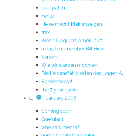
soul patch
Fehler
Heise macht Kleinanzeigen
trax
Wenn Eloquenz Amok läuft
a day to remember Bill Hicks
Venom
Wie wir sterben möchten
Die Leidensfähigkeiten des jungen A.
Reeeeeecola!
the 7 year cycle
January 2006
16
Coming soon
Querulant
who said meme?
homo homini furunculus