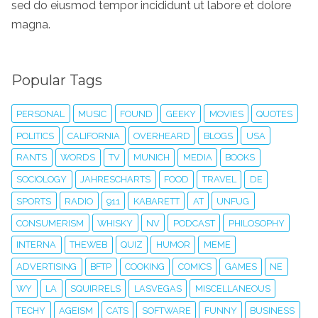
sed do eiusmod tempor incididunt ut labore et dolore
magna.
Popular Tags
PERSONAL
MUSIC
FOUND
GEEKY
MOVIES
QUOTES
POLITICS
CALIFORNIA
OVERHEARD
BLOGS
USA
RANTS
WORDS
TV
MUNICH
MEDIA
BOOKS
SOCIOLOGY
JAHRESCHARTS
FOOD
TRAVEL
DE
SPORTS
RADIO
911
KABARETT
AT
UNFUG
CONSUMERISM
WHISKY
NV
PODCAST
PHILOSOPHY
INTERNA
THEWEB
QUIZ
HUMOR
MEME
ADVERTISING
BFTP
COOKING
COMICS
GAMES
NE
WY
LA
SQUIRRELS
LASVEGAS
MISCELLANEOUS
TECHY
AGEISM
CATS
SOFTWARE
FUNNY
BUSINESS