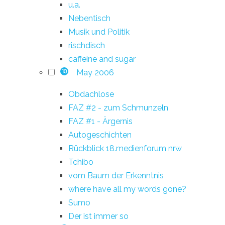
u.a.
Nebentisch
Musik und Politik
rischdisch
caffeine and sugar
May 2006
10
Obdachlose
FAZ #2 - zum Schmunzeln
FAZ #1 - Ärgernis
Autogeschichten
Rückblick 18.medienforum nrw
Tchibo
vom Baum der Erkenntnis
where have all my words gone?
Sumo
Der ist immer so