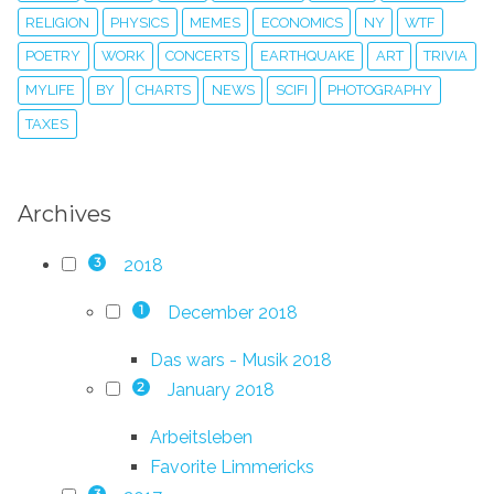
RELIGION
PHYSICS
MEMES
ECONOMICS
NY
WTF
POETRY
WORK
CONCERTS
EARTHQUAKE
ART
TRIVIA
MYLIFE
BY
CHARTS
NEWS
SCIFI
PHOTOGRAPHY
TAXES
Archives
2018
3
December 2018
1
Das wars - Musik 2018
January 2018
2
Arbeitsleben
Favorite Limmericks