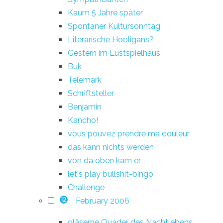
Kaum 5 Jahre später
Spontaner Kultursonntag
Literarische Hooligans?
Gestern im Lustspielhaus
Buk
Telemark
Schriftsteller
Benjamin
Kancho!
vous pouvez prendre ma douleur
das kann nichts werden
von da oben kam er
let's play bullshit-bingo
Challenge
February 2006
12
gläserne Quader des Nachtlebens