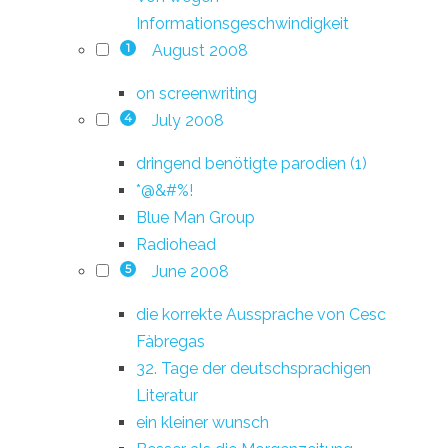
Informationsgeschwindigkeit
August 2008
1
on screenwriting
July 2008
4
dringend benötigte parodien (1)
*@&#%!
Blue Man Group
Radiohead
June 2008
5
die korrekte Aussprache von Cesc
Fàbregas
32. Tage der deutschsprachigen
Literatur
ein kleiner wunsch