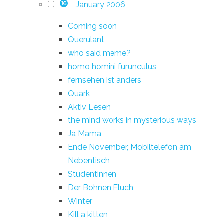
January 2006
16
Coming soon
Querulant
who said meme?
homo homini furunculus
fernsehen ist anders
Quark
Aktiv Lesen
the mind works in mysterious ways
Ja Mama
Ende November, Mobiltelefon am
Nebentisch
Studentinnen
Der Bohnen Fluch
Winter
Kill a kitten