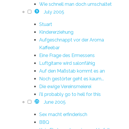
Wie schnell man doch umschaltet
July 2005
9
Stuart
Kindererziehung
Aufgeschnappt vor der Aroma
Kaffeebar
Eine Frage des Ermessens
Luftgitarre wird salonfähig
Auf den Maßstab kommt es an
Noch gestörter geht es kaum...
Die ewige Vereinsmeierei
i'll probably go to hell for this
June 2005
25
Sex macht erfinderisch
BBQ