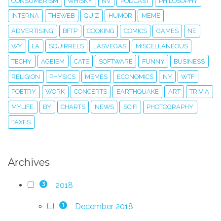
CONSUMERISM
WHISKY
NV
PODCAST
PHILOSOPHY
INTERNA
THEWEB
QUIZ
HUMOR
MEME
ADVERTISING
BFTP
COOKING
COMICS
GAMES
NE
WY
LA
SQUIRRELS
LASVEGAS
MISCELLANEOUS
TECHY
AGEISM
CATS
SOFTWARE
FUNNY
BUSINESS
RELIGION
PHYSICS
MEMES
ECONOMICS
NY
WTF
POETRY
WORK
CONCERTS
EARTHQUAKE
ART
TRIVIA
MYLIFE
BY
CHARTS
NEWS
SCIFI
PHOTOGRAPHY
TAXES
Archives
2018
3
December 2018
1