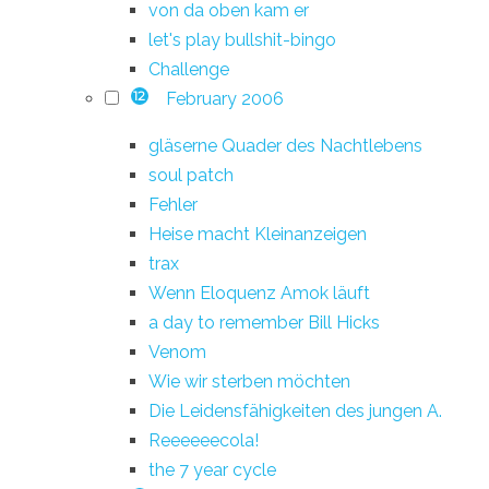
von da oben kam er
let's play bullshit-bingo
Challenge
February 2006
12
gläserne Quader des Nachtlebens
soul patch
Fehler
Heise macht Kleinanzeigen
trax
Wenn Eloquenz Amok läuft
a day to remember Bill Hicks
Venom
Wie wir sterben möchten
Die Leidensfähigkeiten des jungen A.
Reeeeeecola!
the 7 year cycle