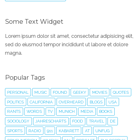
Some Text Widget
Lorem ipsum dolor sit amet, consectetur adipisicing elit,
sed do eiusmod tempor incididunt ut labore et dolore
magna.
Popular Tags
PERSONAL
MUSIC
FOUND
GEEKY
MOVIES
QUOTES
POLITICS
CALIFORNIA
OVERHEARD
BLOGS
USA
RANTS
WORDS
TV
MUNICH
MEDIA
BOOKS
SOCIOLOGY
JAHRESCHARTS
FOOD
TRAVEL
DE
SPORTS
RADIO
911
KABARETT
AT
UNFUG