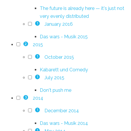
The future is already here — it's just not
very evenly distributed
January 2016
1
Das wars - Musik 2015
2015
2
October 2015
1
Kabarett und Comedy
July 2015
1
Don't push me
2014
3
December 2014
1
Das wars - Musik 2014
1