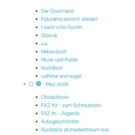
Der Gourmand
Futurama kommt wieder!
I siach scho Sochn
Globuli
u.a.
Nebentisch
Musik und Politik
rischdisch
caffeine and sugar
May 2006
10
Obdachlose
FAZ #2 - zum Schmunzeln
FAZ #1 - Ärgernis
Autogeschichten
Rückblick 18.medienforum nrw