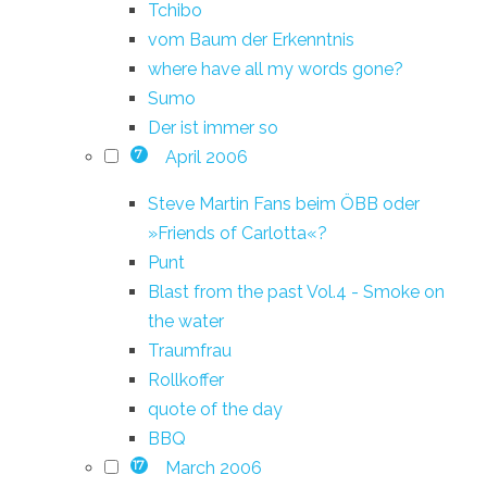
Tchibo
vom Baum der Erkenntnis
where have all my words gone?
Sumo
Der ist immer so
April 2006
7
Steve Martin Fans beim ÖBB oder
»Friends of Carlotta«?
Punt
Blast from the past Vol.4 - Smoke on
the water
Traumfrau
Rollkoffer
quote of the day
BBQ
March 2006
17