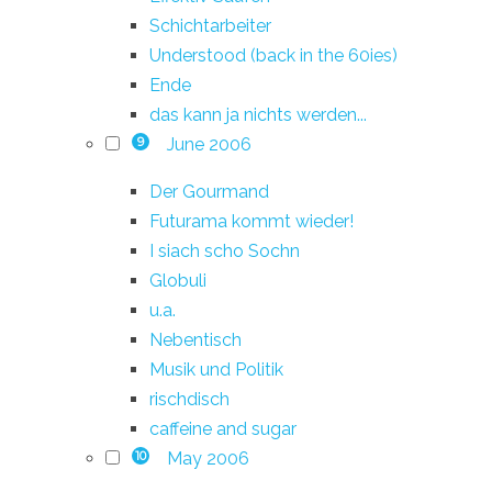
Schichtarbeiter
Understood (back in the 60ies)
Ende
das kann ja nichts werden...
June 2006
9
Der Gourmand
Futurama kommt wieder!
I siach scho Sochn
Globuli
u.a.
Nebentisch
Musik und Politik
rischdisch
caffeine and sugar
May 2006
10