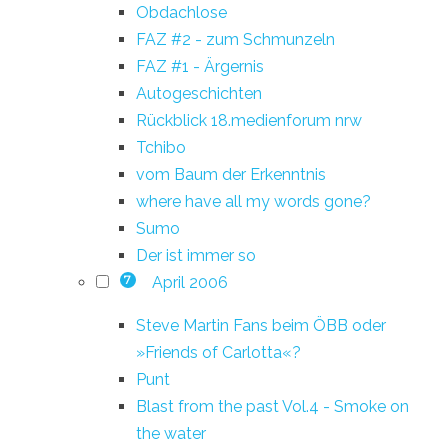
Obdachlose
FAZ #2 - zum Schmunzeln
FAZ #1 - Ärgernis
Autogeschichten
Rückblick 18.medienforum nrw
Tchibo
vom Baum der Erkenntnis
where have all my words gone?
Sumo
Der ist immer so
April 2006
7
Steve Martin Fans beim ÖBB oder
»Friends of Carlotta«?
Punt
Blast from the past Vol.4 - Smoke on
the water