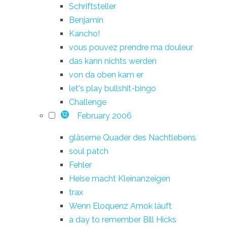
Schriftsteller
Benjamin
Kancho!
vous pouvez prendre ma douleur
das kann nichts werden
von da oben kam er
let's play bullshit-bingo
Challenge
February 2006
12
gläserne Quader des Nachtlebens
soul patch
Fehler
Heise macht Kleinanzeigen
trax
Wenn Eloquenz Amok läuft
a day to remember Bill Hicks