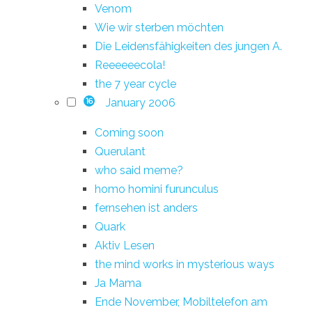
Venom
Wie wir sterben möchten
Die Leidensfähigkeiten des jungen A.
Reeeeeecola!
the 7 year cycle
January 2006
16
Coming soon
Querulant
who said meme?
homo homini furunculus
fernsehen ist anders
Quark
Aktiv Lesen
the mind works in mysterious ways
Ja Mama
Ende November, Mobiltelefon am