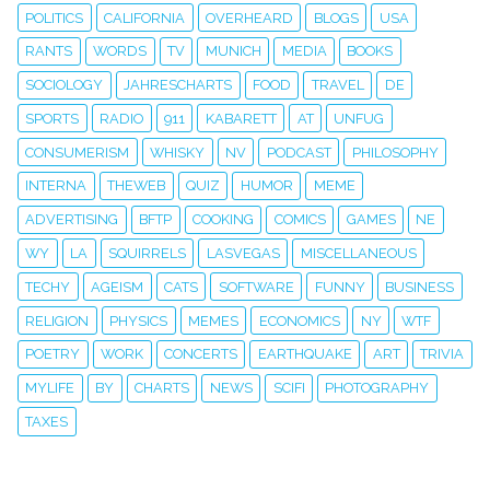
POLITICS
CALIFORNIA
OVERHEARD
BLOGS
USA
RANTS
WORDS
TV
MUNICH
MEDIA
BOOKS
SOCIOLOGY
JAHRESCHARTS
FOOD
TRAVEL
DE
SPORTS
RADIO
911
KABARETT
AT
UNFUG
CONSUMERISM
WHISKY
NV
PODCAST
PHILOSOPHY
INTERNA
THEWEB
QUIZ
HUMOR
MEME
ADVERTISING
BFTP
COOKING
COMICS
GAMES
NE
WY
LA
SQUIRRELS
LASVEGAS
MISCELLANEOUS
TECHY
AGEISM
CATS
SOFTWARE
FUNNY
BUSINESS
RELIGION
PHYSICS
MEMES
ECONOMICS
NY
WTF
POETRY
WORK
CONCERTS
EARTHQUAKE
ART
TRIVIA
MYLIFE
BY
CHARTS
NEWS
SCIFI
PHOTOGRAPHY
TAXES