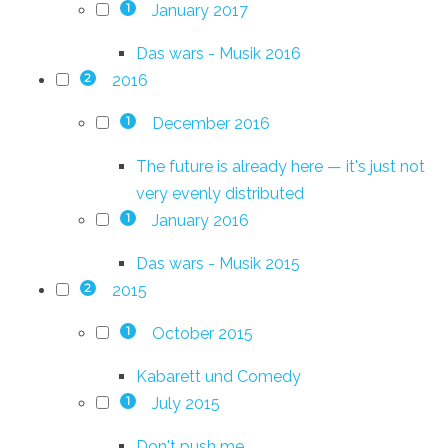
January 2017
1
Das wars - Musik 2016
2016
2
December 2016
1
The future is already here — it's just not
very evenly distributed
January 2016
1
Das wars - Musik 2015
2015
2
October 2015
1
Kabarett und Comedy
July 2015
1
Don't push me