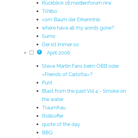
Rückblick 18.medienforum nrw
Tchibo
vom Baum der Erkenntnis
where have all my words gone?
Sumo
Der ist immer so
April 2006
7
Steve Martin Fans beim ÖBB oder
»Friends of Carlotta«?
Punt
Blast from the past Vol.4 - Smoke on
the water
Traumfrau
Rollkoffer
quote of the day
BBQ