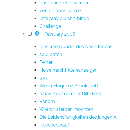
das kann nichts werden
von da oben kam er
let's play bullshit-bingo
Challenge
February 2006
12
gläserne Quader des Nachtlebens
soul patch
Fehler
Heise macht Kleinanzeigen
trax
Wenn Eloquenz Amok läuft
a day to remember Bill Hicks
Venom
Wie wir sterben möchten
Die Leidensfähigkeiten des jungen A.
Reeeeeecola!