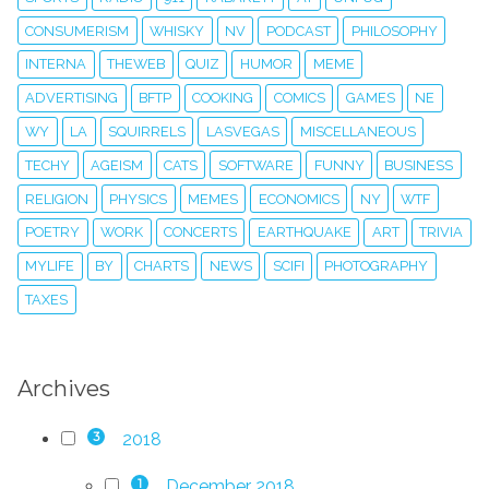
CONSUMERISM
WHISKY
NV
PODCAST
PHILOSOPHY
INTERNA
THEWEB
QUIZ
HUMOR
MEME
ADVERTISING
BFTP
COOKING
COMICS
GAMES
NE
WY
LA
SQUIRRELS
LASVEGAS
MISCELLANEOUS
TECHY
AGEISM
CATS
SOFTWARE
FUNNY
BUSINESS
RELIGION
PHYSICS
MEMES
ECONOMICS
NY
WTF
POETRY
WORK
CONCERTS
EARTHQUAKE
ART
TRIVIA
MYLIFE
BY
CHARTS
NEWS
SCIFI
PHOTOGRAPHY
TAXES
Archives
2018
3
December 2018
1