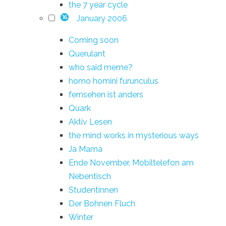
the 7 year cycle
January 2006
16
Coming soon
Querulant
who said meme?
homo homini furunculus
fernsehen ist anders
Quark
Aktiv Lesen
the mind works in mysterious ways
Ja Mama
Ende November, Mobiltelefon am
Nebentisch
Studentinnen
Der Bohnen Fluch
Winter