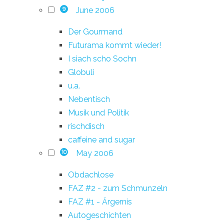
June 2006
9
Der Gourmand
Futurama kommt wieder!
I siach scho Sochn
Globuli
u.a.
Nebentisch
Musik und Politik
rischdisch
caffeine and sugar
May 2006
10
Obdachlose
FAZ #2 - zum Schmunzeln
FAZ #1 - Ärgernis
Autogeschichten