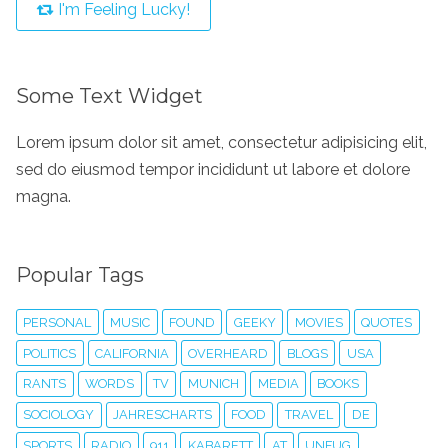
I'm Feeling Lucky!
Some Text Widget
Lorem ipsum dolor sit amet, consectetur adipisicing elit,
sed do eiusmod tempor incididunt ut labore et dolore
magna.
Popular Tags
PERSONAL
MUSIC
FOUND
GEEKY
MOVIES
QUOTES
POLITICS
CALIFORNIA
OVERHEARD
BLOGS
USA
RANTS
WORDS
TV
MUNICH
MEDIA
BOOKS
SOCIOLOGY
JAHRESCHARTS
FOOD
TRAVEL
DE
SPORTS
RADIO
911
KABARETT
AT
UNFUG