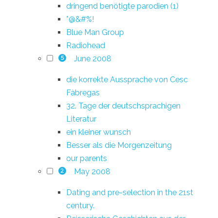
dringend benötigte parodien (1)
*@&#%!
Blue Man Group
Radiohead
June 2008
5
die korrekte Aussprache von Cesc
Fàbregas
32. Tage der deutschsprachigen
Literatur
ein kleiner wunsch
Besser als die Morgenzeitung
our parents
May 2008
2
Dating and pre-selection in the 21st
century.