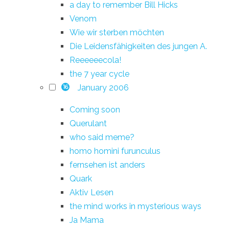
a day to remember Bill Hicks
Venom
Wie wir sterben möchten
Die Leidensfähigkeiten des jungen A.
Reeeeeecola!
the 7 year cycle
January 2006
16
Coming soon
Querulant
who said meme?
homo homini furunculus
fernsehen ist anders
Quark
Aktiv Lesen
the mind works in mysterious ways
Ja Mama