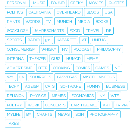
PERSONAL
MUSIC
FOUND
GEEKY
MOVIES
QUOTES
POLITICS
CALIFORNIA
OVERHEARD
BLOGS
USA
RANTS
WORDS
TV
MUNICH
MEDIA
BOOKS
SOCIOLOGY
JAHRESCHARTS
FOOD
TRAVEL
DE
SPORTS
RADIO
911
KABARETT
AT
UNFUG
CONSUMERISM
WHISKY
NV
PODCAST
PHILOSOPHY
INTERNA
THEWEB
QUIZ
HUMOR
MEME
ADVERTISING
BFTP
COOKING
COMICS
GAMES
NE
WY
LA
SQUIRRELS
LASVEGAS
MISCELLANEOUS
TECHY
AGEISM
CATS
SOFTWARE
FUNNY
BUSINESS
RELIGION
PHYSICS
MEMES
ECONOMICS
NY
WTF
POETRY
WORK
CONCERTS
EARTHQUAKE
ART
TRIVIA
MYLIFE
BY
CHARTS
NEWS
SCIFI
PHOTOGRAPHY
TAXES