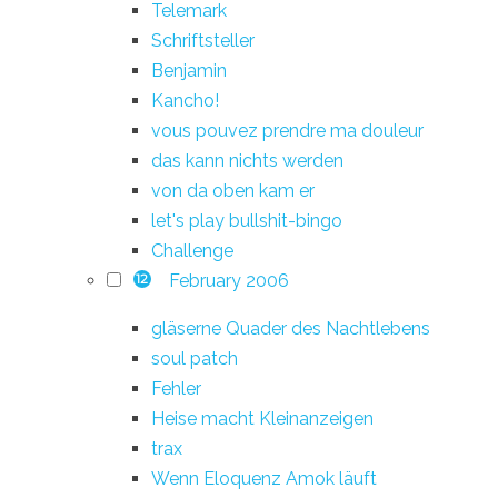
Telemark
Schriftsteller
Benjamin
Kancho!
vous pouvez prendre ma douleur
das kann nichts werden
von da oben kam er
let's play bullshit-bingo
Challenge
February 2006
12
gläserne Quader des Nachtlebens
soul patch
Fehler
Heise macht Kleinanzeigen
trax
Wenn Eloquenz Amok läuft