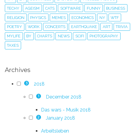
TECHY
AGEISM
CATS
SOFTWARE
FUNNY
BUSINESS
RELIGION
PHYSICS
MEMES
ECONOMICS
NY
WTF
POETRY
WORK
CONCERTS
EARTHQUAKE
ART
TRIVIA
MYLIFE
BY
CHARTS
NEWS
SCIFI
PHOTOGRAPHY
TAXES
Archives
2018
3
December 2018
1
Das wars - Musik 2018
January 2018
2
Arbeitsleben