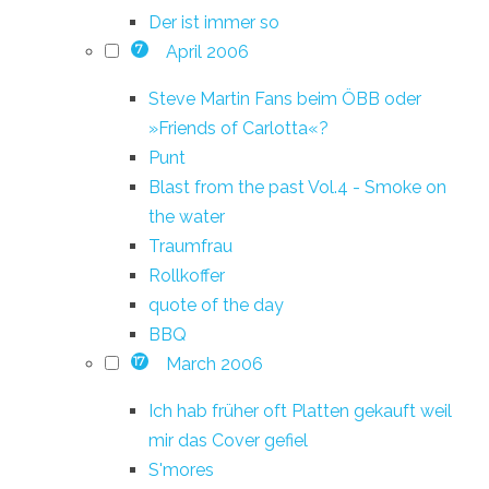
Der ist immer so
April 2006
7
Steve Martin Fans beim ÖBB oder
»Friends of Carlotta«?
Punt
Blast from the past Vol.4 - Smoke on
the water
Traumfrau
Rollkoffer
quote of the day
BBQ
March 2006
17
Ich hab früher oft Platten gekauft weil
mir das Cover gefiel
S'mores