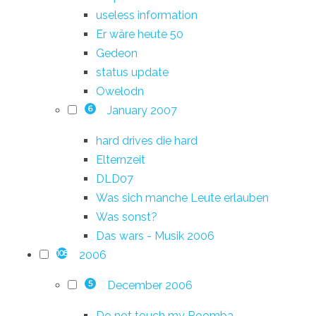
useless information
Er wäre heute 50
Gedeon
status update
Owelodn
January 2007
6
hard drives die hard
Elternzeit
DLD07
Was sich manche Leute erlauben
Was sonst?
Das wars - Musik 2006
2006
108
December 2006
5
Do not touch my Roomba