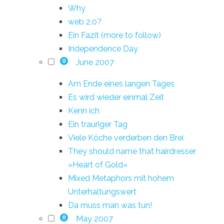
Why
web 2.0?
Ein Fazit (more to follow)
Independence Day
June 2007
8
Am Ende eines langen Tages
Es wird wieder einmal Zeit
Kenn ich
Ein trauriger Tag
Viele Köche verderben den Brei
They should name that hairdresser
»Heart of Gold«
Mixed Metaphors mit hohem
Unterhaltungswert
Da muss man was tun!
May 2007
8