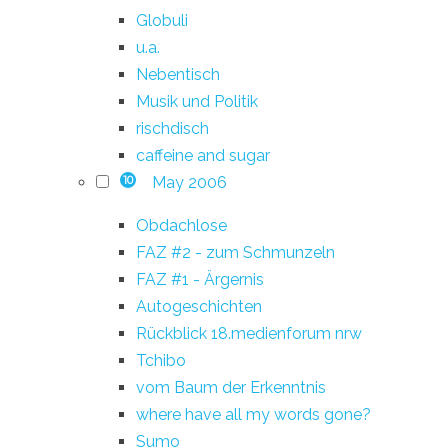
Globuli
u.a.
Nebentisch
Musik und Politik
rischdisch
caffeine and sugar
May 2006
10
Obdachlose
FAZ #2 - zum Schmunzeln
FAZ #1 - Ärgernis
Autogeschichten
Rückblick 18.medienforum nrw
Tchibo
vom Baum der Erkenntnis
where have all my words gone?
Sumo