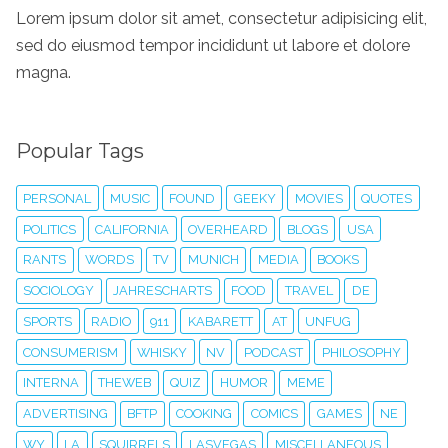
Lorem ipsum dolor sit amet, consectetur adipisicing elit,
sed do eiusmod tempor incididunt ut labore et dolore
magna.
Popular Tags
PERSONAL
MUSIC
FOUND
GEEKY
MOVIES
QUOTES
POLITICS
CALIFORNIA
OVERHEARD
BLOGS
USA
RANTS
WORDS
TV
MUNICH
MEDIA
BOOKS
SOCIOLOGY
JAHRESCHARTS
FOOD
TRAVEL
DE
SPORTS
RADIO
911
KABARETT
AT
UNFUG
CONSUMERISM
WHISKY
NV
PODCAST
PHILOSOPHY
INTERNA
THEWEB
QUIZ
HUMOR
MEME
ADVERTISING
BFTP
COOKING
COMICS
GAMES
NE
WY
LA
SQUIRRELS
LASVEGAS
MISCELLANEOUS