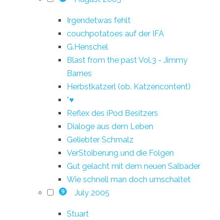
Irgendetwas fehlt
couchpotatoes auf der IFA
G.Henschel
Blast from the past Vol.3 - Jimmy
Barnes
Herbstkatzerl (ob. Katzencontent)
*♥
Reflex des iPod Besitzers
Dialoge aus dem Leben
Geliebter Schmalz
VerStoiberung und die Folgen
Gut gelacht mit dem neuen Salbader
Wie schnell man doch umschaltet
July 2005
9
Stuart