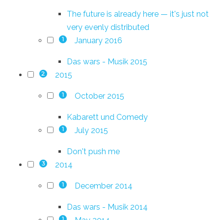
The future is already here — it's just not
very evenly distributed
January 2016
1
Das wars - Musik 2015
2015
2
October 2015
1
Kabarett und Comedy
July 2015
1
Don't push me
2014
3
December 2014
1
Das wars - Musik 2014
1