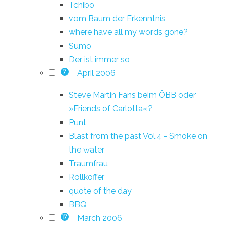
Tchibo
vom Baum der Erkenntnis
where have all my words gone?
Sumo
Der ist immer so
April 2006
7
Steve Martin Fans beim ÖBB oder
»Friends of Carlotta«?
Punt
Blast from the past Vol.4 - Smoke on
the water
Traumfrau
Rollkoffer
quote of the day
BBQ
March 2006
17