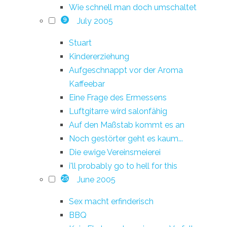
Wie schnell man doch umschaltet
July 2005
9
Stuart
Kindererziehung
Aufgeschnappt vor der Aroma
Kaffeebar
Eine Frage des Ermessens
Luftgitarre wird salonfähig
Auf den Maßstab kommt es an
Noch gestörter geht es kaum...
Die ewige Vereinsmeierei
i'll probably go to hell for this
June 2005
25
Sex macht erfinderisch
BBQ