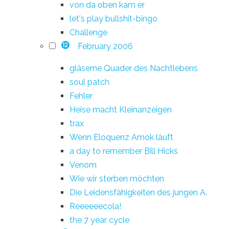
von da oben kam er
let's play bullshit-bingo
Challenge
February 2006
12
gläserne Quader des Nachtlebens
soul patch
Fehler
Heise macht Kleinanzeigen
trax
Wenn Eloquenz Amok läuft
a day to remember Bill Hicks
Venom
Wie wir sterben möchten
Die Leidensfähigkeiten des jungen A.
Reeeeeecola!
the 7 year cycle