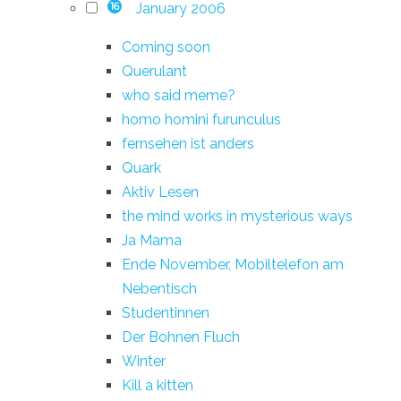
January 2006
16
Coming soon
Querulant
who said meme?
homo homini furunculus
fernsehen ist anders
Quark
Aktiv Lesen
the mind works in mysterious ways
Ja Mama
Ende November, Mobiltelefon am
Nebentisch
Studentinnen
Der Bohnen Fluch
Winter
Kill a kitten