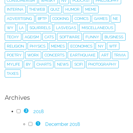
CONSUMERISM
WHISKY
NV
PODCAST
PHILOSOPHY
INTERNA
THEWEB
QUIZ
HUMOR
MEME
ADVERTISING
BFTP
COOKING
COMICS
GAMES
NE
WY
LA
SQUIRRELS
LASVEGAS
MISCELLANEOUS
TECHY
AGEISM
CATS
SOFTWARE
FUNNY
BUSINESS
RELIGION
PHYSICS
MEMES
ECONOMICS
NY
WTF
POETRY
WORK
CONCERTS
EARTHQUAKE
ART
TRIVIA
MYLIFE
BY
CHARTS
NEWS
SCIFI
PHOTOGRAPHY
TAXES
Archives
2018
3
December 2018
1