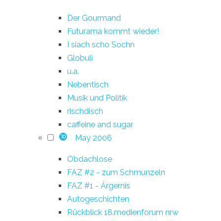
Der Gourmand
Futurama kommt wieder!
I siach scho Sochn
Globuli
u.a.
Nebentisch
Musik und Politik
rischdisch
caffeine and sugar
May 2006
10
Obdachlose
FAZ #2 - zum Schmunzeln
FAZ #1 - Ärgernis
Autogeschichten
Rückblick 18.medienforum nrw