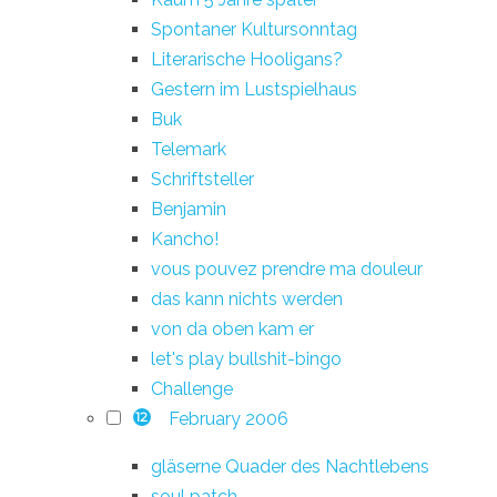
Spontaner Kultursonntag
Literarische Hooligans?
Gestern im Lustspielhaus
Buk
Telemark
Schriftsteller
Benjamin
Kancho!
vous pouvez prendre ma douleur
das kann nichts werden
von da oben kam er
let's play bullshit-bingo
Challenge
February 2006
12
gläserne Quader des Nachtlebens
soul patch