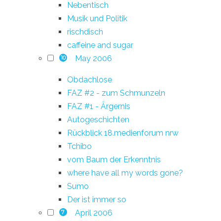
Nebentisch
Musik und Politik
rischdisch
caffeine and sugar
May 2006
10
Obdachlose
FAZ #2 - zum Schmunzeln
FAZ #1 - Ärgernis
Autogeschichten
Rückblick 18.medienforum nrw
Tchibo
vom Baum der Erkenntnis
where have all my words gone?
Sumo
Der ist immer so
April 2006
7