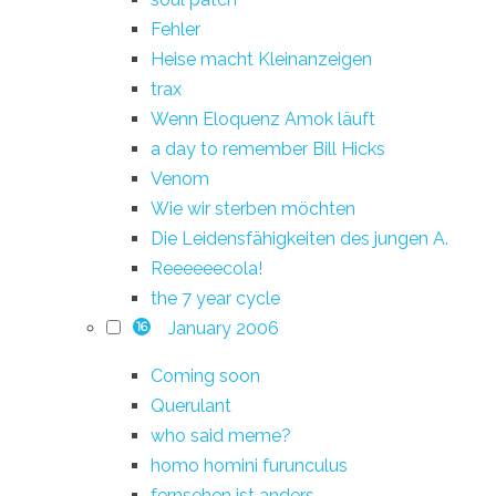
Fehler
Heise macht Kleinanzeigen
trax
Wenn Eloquenz Amok läuft
a day to remember Bill Hicks
Venom
Wie wir sterben möchten
Die Leidensfähigkeiten des jungen A.
Reeeeeecola!
the 7 year cycle
January 2006
16
Coming soon
Querulant
who said meme?
homo homini furunculus
fernsehen ist anders