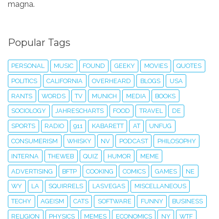
magna.
Popular Tags
PERSONAL
MUSIC
FOUND
GEEKY
MOVIES
QUOTES
POLITICS
CALIFORNIA
OVERHEARD
BLOGS
USA
RANTS
WORDS
TV
MUNICH
MEDIA
BOOKS
SOCIOLOGY
JAHRESCHARTS
FOOD
TRAVEL
DE
SPORTS
RADIO
911
KABARETT
AT
UNFUG
CONSUMERISM
WHISKY
NV
PODCAST
PHILOSOPHY
INTERNA
THEWEB
QUIZ
HUMOR
MEME
ADVERTISING
BFTP
COOKING
COMICS
GAMES
NE
WY
LA
SQUIRRELS
LASVEGAS
MISCELLANEOUS
TECHY
AGEISM
CATS
SOFTWARE
FUNNY
BUSINESS
RELIGION
PHYSICS
MEMES
ECONOMICS
NY
WTF