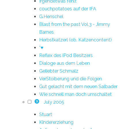
Irgendetwas fehlt
couchpotatoes auf der IFA
G.Henschel
Blast from the past Vol.3 - Jimmy
Barnes
Herbstkatzerl (ob. Katzencontent)
*♥
Reflex des iPod Besitzers
Dialoge aus dem Leben
Geliebter Schmalz
VerStoiberung und die Folgen
Gut gelacht mit dem neuen Salbader
Wie schnell man doch umschaltet
July 2005
9
Stuart
Kindererziehung