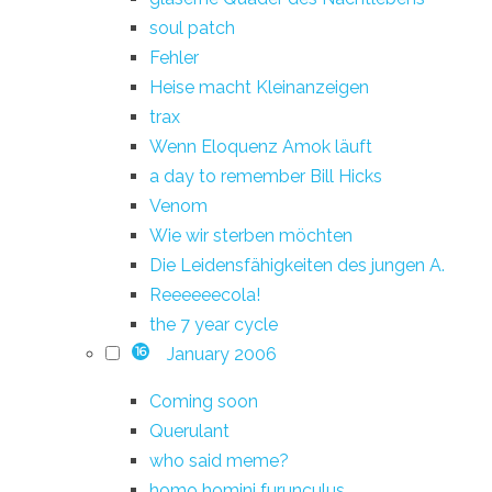
soul patch
Fehler
Heise macht Kleinanzeigen
trax
Wenn Eloquenz Amok läuft
a day to remember Bill Hicks
Venom
Wie wir sterben möchten
Die Leidensfähigkeiten des jungen A.
Reeeeeecola!
the 7 year cycle
January 2006
16
Coming soon
Querulant
who said meme?
homo homini furunculus