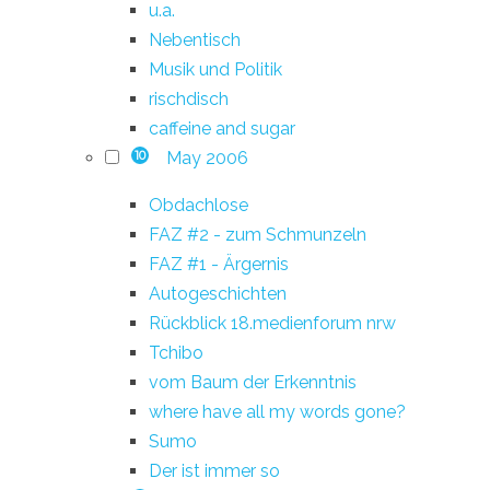
u.a.
Nebentisch
Musik und Politik
rischdisch
caffeine and sugar
May 2006
10
Obdachlose
FAZ #2 - zum Schmunzeln
FAZ #1 - Ärgernis
Autogeschichten
Rückblick 18.medienforum nrw
Tchibo
vom Baum der Erkenntnis
where have all my words gone?
Sumo
Der ist immer so