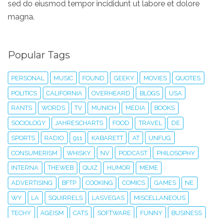
sed do eiusmod tempor incididunt ut labore et dolore
magna.
Popular Tags
PERSONAL
MUSIC
FOUND
GEEKY
MOVIES
QUOTES
POLITICS
CALIFORNIA
OVERHEARD
BLOGS
USA
RANTS
WORDS
TV
MUNICH
MEDIA
BOOKS
SOCIOLOGY
JAHRESCHARTS
FOOD
TRAVEL
DE
SPORTS
RADIO
911
KABARETT
AT
UNFUG
CONSUMERISM
WHISKY
NV
PODCAST
PHILOSOPHY
INTERNA
THEWEB
QUIZ
HUMOR
MEME
ADVERTISING
BFTP
COOKING
COMICS
GAMES
NE
WY
LA
SQUIRRELS
LASVEGAS
MISCELLANEOUS
TECHY
AGEISM
CATS
SOFTWARE
FUNNY
BUSINESS