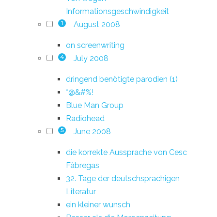
Informationsgeschwindigkeit
August 2008
1
on screenwriting
July 2008
4
dringend benötigte parodien (1)
*@&#%!
Blue Man Group
Radiohead
June 2008
5
die korrekte Aussprache von Cesc
Fàbregas
32. Tage der deutschsprachigen
Literatur
ein kleiner wunsch