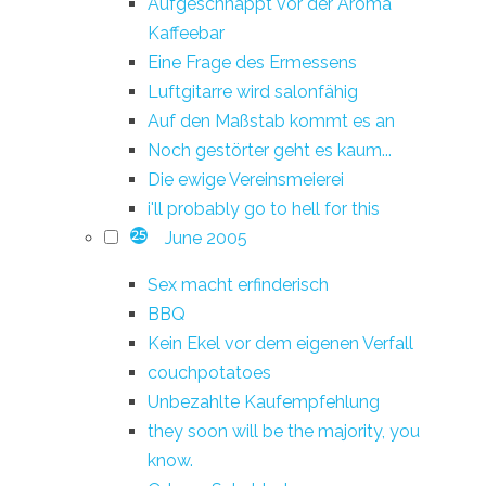
Aufgeschnappt vor der Aroma
Kaffeebar
Eine Frage des Ermessens
Luftgitarre wird salonfähig
Auf den Maßstab kommt es an
Noch gestörter geht es kaum...
Die ewige Vereinsmeierei
i'll probably go to hell for this
June 2005
25
Sex macht erfinderisch
BBQ
Kein Ekel vor dem eigenen Verfall
couchpotatoes
Unbezahlte Kaufempfehlung
they soon will be the majority, you
know.