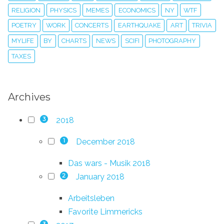
RELIGION
PHYSICS
MEMES
ECONOMICS
NY
WTF
POETRY
WORK
CONCERTS
EARTHQUAKE
ART
TRIVIA
MYLIFE
BY
CHARTS
NEWS
SCIFI
PHOTOGRAPHY
TAXES
Archives
2018
3
December 2018
1
Das wars - Musik 2018
January 2018
2
Arbeitsleben
Favorite Limmericks