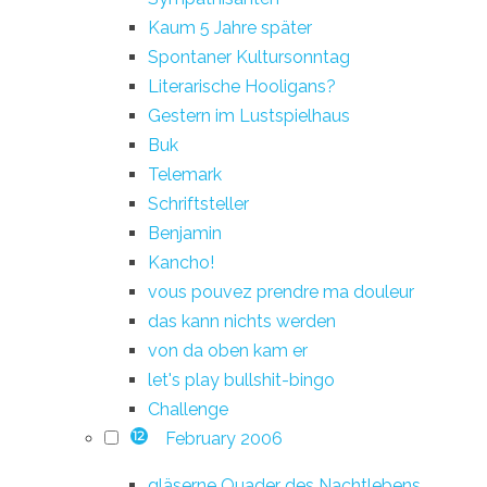
Kaum 5 Jahre später
Spontaner Kultursonntag
Literarische Hooligans?
Gestern im Lustspielhaus
Buk
Telemark
Schriftsteller
Benjamin
Kancho!
vous pouvez prendre ma douleur
das kann nichts werden
von da oben kam er
let's play bullshit-bingo
Challenge
February 2006
12
gläserne Quader des Nachtlebens