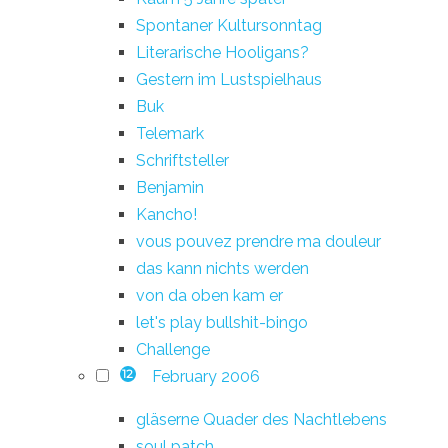
Spontaner Kultursonntag
Literarische Hooligans?
Gestern im Lustspielhaus
Buk
Telemark
Schriftsteller
Benjamin
Kancho!
vous pouvez prendre ma douleur
das kann nichts werden
von da oben kam er
let's play bullshit-bingo
Challenge
February 2006
12
gläserne Quader des Nachtlebens
soul patch