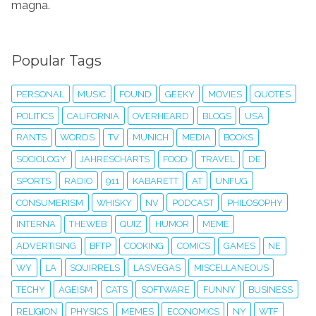
magna.
Popular Tags
PERSONAL
MUSIC
FOUND
GEEKY
MOVIES
QUOTES
POLITICS
CALIFORNIA
OVERHEARD
BLOGS
USA
RANTS
WORDS
TV
MUNICH
MEDIA
BOOKS
SOCIOLOGY
JAHRESCHARTS
FOOD
TRAVEL
DE
SPORTS
RADIO
911
KABARETT
AT
UNFUG
CONSUMERISM
WHISKY
NV
PODCAST
PHILOSOPHY
INTERNA
THEWEB
QUIZ
HUMOR
MEME
ADVERTISING
BFTP
COOKING
COMICS
GAMES
NE
WY
LA
SQUIRRELS
LASVEGAS
MISCELLANEOUS
TECHY
AGEISM
CATS
SOFTWARE
FUNNY
BUSINESS
RELIGION
PHYSICS
MEMES
ECONOMICS
NY
WTF