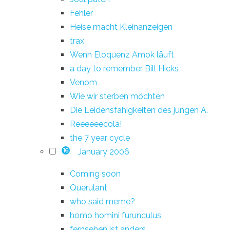
Fehler
Heise macht Kleinanzeigen
trax
Wenn Eloquenz Amok läuft
a day to remember Bill Hicks
Venom
Wie wir sterben möchten
Die Leidensfähigkeiten des jungen A.
Reeeeeecola!
the 7 year cycle
January 2006
16
Coming soon
Querulant
who said meme?
homo homini furunculus
fernsehen ist anders