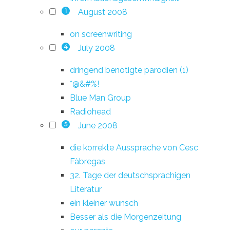
August 2008
1
on screenwriting
July 2008
4
dringend benötigte parodien (1)
*@&#%!
Blue Man Group
Radiohead
June 2008
5
die korrekte Aussprache von Cesc
Fàbregas
32. Tage der deutschsprachigen
Literatur
ein kleiner wunsch
Besser als die Morgenzeitung