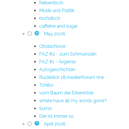
Nebentisch
Musik und Politik
rischdisch
caffeine and sugar
May 2006
10
Obdachlose
FAZ #2 - zum Schmunzeln
FAZ #1 - Ärgernis
Autogeschichten
Rückblick 18.medienforum nrw
Tchibo
vom Baum der Erkenntnis
where have all my words gone?
Sumo
Der ist immer so
April 2006
7