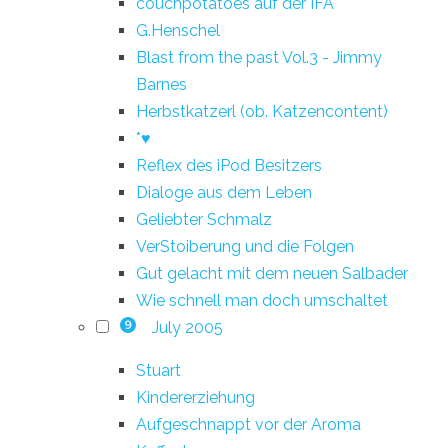
couchpotatoes auf der IFA
G.Henschel
Blast from the past Vol.3 - Jimmy
Barnes
Herbstkatzerl (ob. Katzencontent)
*♥
Reflex des iPod Besitzers
Dialoge aus dem Leben
Geliebter Schmalz
VerStoiberung und die Folgen
Gut gelacht mit dem neuen Salbader
Wie schnell man doch umschaltet
July 2005
9
Stuart
Kindererziehung
Aufgeschnappt vor der Aroma