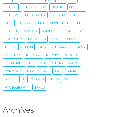
UNFUG
CONSUMERISM
WHISKY
NV
PODCAST
PHILOSOPHY
INTERNA
THEWEB
QUIZ
HUMOR
MEME
ADVERTISING
BFTP
COOKING
COMICS
GAMES
NE
WY
LA
SQUIRRELS
LASVEGAS
MISCELLANEOUS
TECHY
AGEISM
CATS
SOFTWARE
FUNNY
BUSINESS
RELIGION
PHYSICS
MEMES
ECONOMICS
NY
WTF
POETRY
WORK
CONCERTS
EARTHQUAKE
ART
TRIVIA
MYLIFE
BY
CHARTS
NEWS
SCIFI
PHOTOGRAPHY
TAXES
Archives