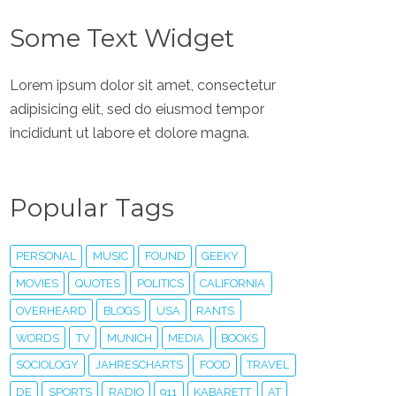
Some Text Widget
Lorem ipsum dolor sit amet, consectetur
adipisicing elit, sed do eiusmod tempor
incididunt ut labore et dolore magna.
Popular Tags
PERSONAL
MUSIC
FOUND
GEEKY
MOVIES
QUOTES
POLITICS
CALIFORNIA
OVERHEARD
BLOGS
USA
RANTS
WORDS
TV
MUNICH
MEDIA
BOOKS
SOCIOLOGY
JAHRESCHARTS
FOOD
TRAVEL
DE
SPORTS
RADIO
911
KABARETT
AT