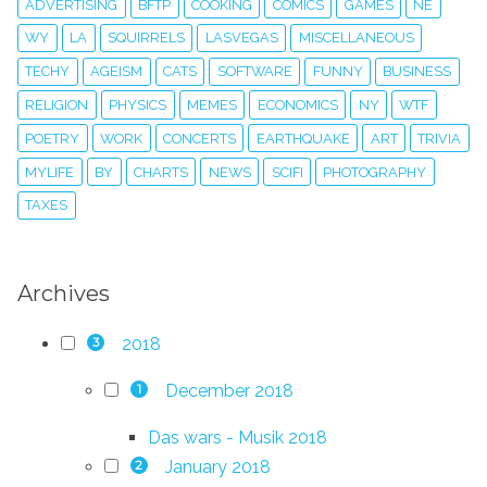
ADVERTISING
BFTP
COOKING
COMICS
GAMES
NE
WY
LA
SQUIRRELS
LASVEGAS
MISCELLANEOUS
TECHY
AGEISM
CATS
SOFTWARE
FUNNY
BUSINESS
RELIGION
PHYSICS
MEMES
ECONOMICS
NY
WTF
POETRY
WORK
CONCERTS
EARTHQUAKE
ART
TRIVIA
MYLIFE
BY
CHARTS
NEWS
SCIFI
PHOTOGRAPHY
TAXES
Archives
2018
3
December 2018
1
Das wars - Musik 2018
January 2018
2