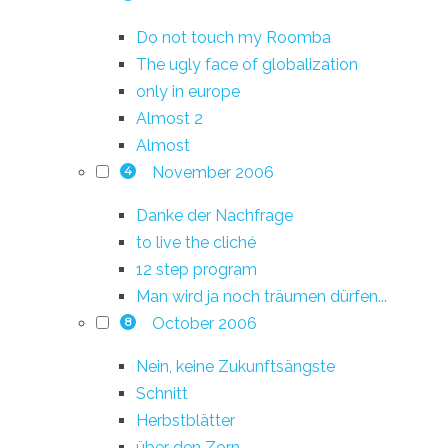
Do not touch my Roomba
The ugly face of globalization
only in europe
Almost 2
Almost
November 2006
4
Danke der Nachfrage
to live the cliché
12 step program
Man wird ja noch träumen dürfen...
October 2006
8
Nein, keine Zukunftsängste
Schnitt
Herbstblätter
über den Zorn