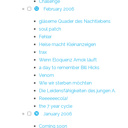
Challenge
February 2006
12
gläserne Quader des Nachtlebens
soul patch
Fehler
Heise macht Kleinanzeigen
trax
Wenn Eloquenz Amok läuft
a day to remember Bill Hicks
Venom
Wie wir sterben möchten
Die Leidensfähigkeiten des jungen A.
Reeeeeecola!
the 7 year cycle
January 2006
16
Coming soon