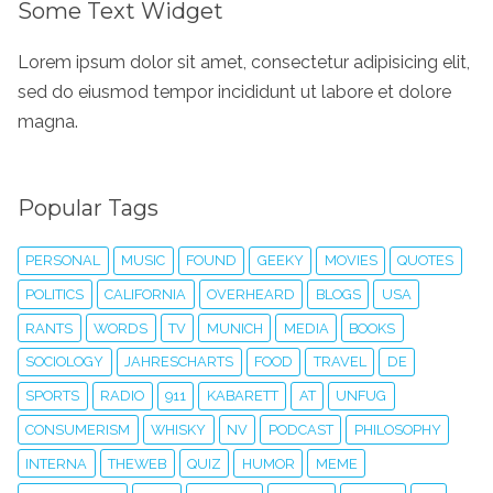
Some Text Widget
Lorem ipsum dolor sit amet, consectetur adipisicing elit,
sed do eiusmod tempor incididunt ut labore et dolore
magna.
Popular Tags
PERSONAL
MUSIC
FOUND
GEEKY
MOVIES
QUOTES
POLITICS
CALIFORNIA
OVERHEARD
BLOGS
USA
RANTS
WORDS
TV
MUNICH
MEDIA
BOOKS
SOCIOLOGY
JAHRESCHARTS
FOOD
TRAVEL
DE
SPORTS
RADIO
911
KABARETT
AT
UNFUG
CONSUMERISM
WHISKY
NV
PODCAST
PHILOSOPHY
INTERNA
THEWEB
QUIZ
HUMOR
MEME