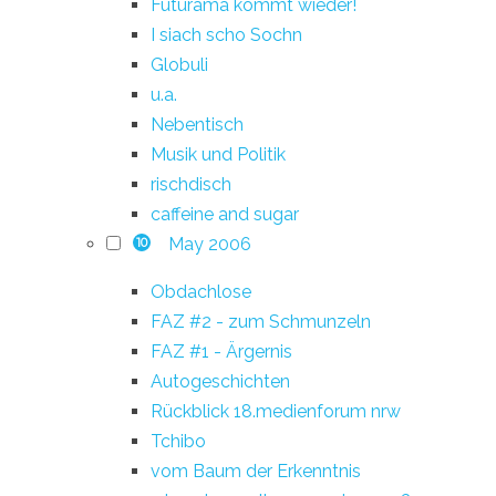
Futurama kommt wieder!
I siach scho Sochn
Globuli
u.a.
Nebentisch
Musik und Politik
rischdisch
caffeine and sugar
May 2006
10
Obdachlose
FAZ #2 - zum Schmunzeln
FAZ #1 - Ärgernis
Autogeschichten
Rückblick 18.medienforum nrw
Tchibo
vom Baum der Erkenntnis