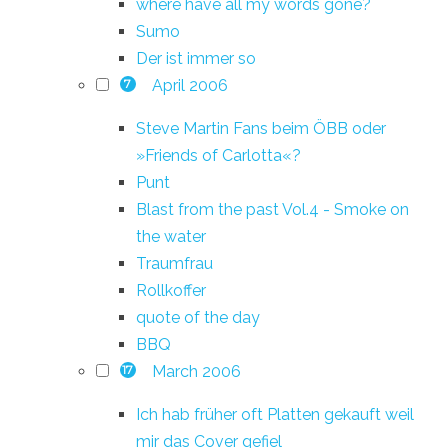
where have all my words gone?
Sumo
Der ist immer so
April 2006
7
Steve Martin Fans beim ÖBB oder
»Friends of Carlotta«?
Punt
Blast from the past Vol.4 - Smoke on
the water
Traumfrau
Rollkoffer
quote of the day
BBQ
March 2006
17
Ich hab früher oft Platten gekauft weil
mir das Cover gefiel