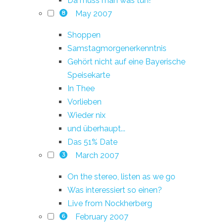
Da muss man was tun!
May 2007
8
Shoppen
Samstagmorgenerkenntnis
Gehört nicht auf eine Bayerische
Speisekarte
In Thee
Vorlieben
Wieder nix
und überhaupt...
Das 51% Date
March 2007
3
On the stereo, listen as we go
Was interessiert so einen?
Live from Nockherberg
February 2007
6