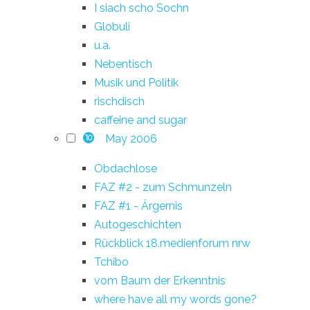
I siach scho Sochn
Globuli
u.a.
Nebentisch
Musik und Politik
rischdisch
caffeine and sugar
May 2006
10
Obdachlose
FAZ #2 - zum Schmunzeln
FAZ #1 - Ärgernis
Autogeschichten
Rückblick 18.medienforum nrw
Tchibo
vom Baum der Erkenntnis
where have all my words gone?