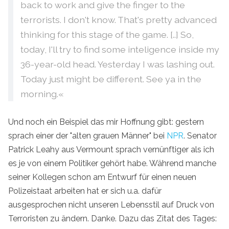
back to work and give the finger to the
terrorists. I don't know. That's pretty advanced
thinking for this stage of the game. [..] So,
today, I'll try to find some inteligence inside my
36-year-old head. Yesterday I was lashing out.
Today just might be different. See ya in the
morning.«
Und noch ein Beispiel das mir Hoffnung gibt: gestern
sprach einer der "alten grauen Männer" bei
NPR
. Senator
Patrick Leahy aus Vermount sprach vernünftiger als ich
es je von einem Politiker gehört habe. Während manche
seiner Kollegen schon am Entwurf für einen neuen
Polizeistaat arbeiten hat er sich u.a. dafür
ausgesprochen nicht unseren Lebensstil auf Druck von
Terroristen zu ändern. Danke. Dazu das Zitat des Tages: