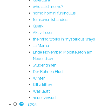
Querulant
who said meme?
homo homini furunculus
fernsehen ist anders
Quark
Aktiv Lesen
the mind works in mysterious ways
Ja Mama
Ende November, Mobiltelefon am
Nebentisch
Studentinnen
Der Bohnen Fluch
Winter
Kill a kitten
Was läuft
neuer versuch
2005
174