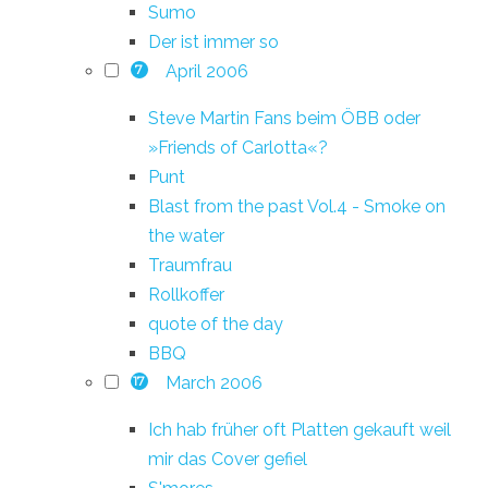
Sumo
Der ist immer so
April 2006
7
Steve Martin Fans beim ÖBB oder
»Friends of Carlotta«?
Punt
Blast from the past Vol.4 - Smoke on
the water
Traumfrau
Rollkoffer
quote of the day
BBQ
March 2006
17
Ich hab früher oft Platten gekauft weil
mir das Cover gefiel