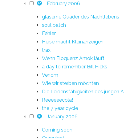
February 2006
12
gläserne Quader des Nachtlebens
soul patch
Fehler
Heise macht Kleinanzeigen
trax
Wenn Eloquenz Amok läuft
a day to remember Bill Hicks
Venom
Wie wir sterben möchten
Die Leidensfähigkeiten des jungen A.
Reeeeeecola!
the 7 year cycle
January 2006
16
Coming soon