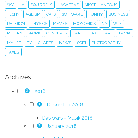
WY
LA
SQUIRRELS
LASVEGAS
MISCELLANEOUS
TECHY
AGEISM
CATS
SOFTWARE
FUNNY
BUSINESS
RELIGION
PHYSICS
MEMES
ECONOMICS
NY
WTF
POETRY
WORK
CONCERTS
EARTHQUAKE
ART
TRIVIA
MYLIFE
BY
CHARTS
NEWS
SCIFI
PHOTOGRAPHY
TAXES
Archives
2018
3
December 2018
1
Das wars - Musik 2018
January 2018
2