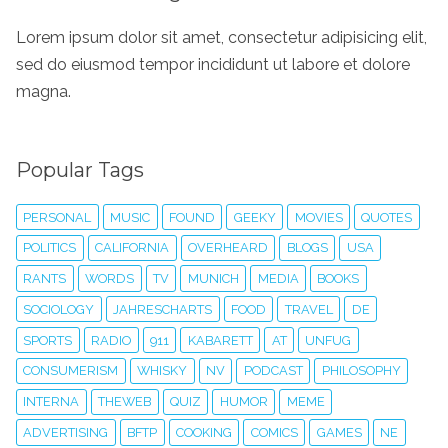
Lorem ipsum dolor sit amet, consectetur adipisicing elit,
sed do eiusmod tempor incididunt ut labore et dolore
magna.
Popular Tags
PERSONAL
MUSIC
FOUND
GEEKY
MOVIES
QUOTES
POLITICS
CALIFORNIA
OVERHEARD
BLOGS
USA
RANTS
WORDS
TV
MUNICH
MEDIA
BOOKS
SOCIOLOGY
JAHRESCHARTS
FOOD
TRAVEL
DE
SPORTS
RADIO
911
KABARETT
AT
UNFUG
CONSUMERISM
WHISKY
NV
PODCAST
PHILOSOPHY
INTERNA
THEWEB
QUIZ
HUMOR
MEME
ADVERTISING
BFTP
COOKING
COMICS
GAMES
NE