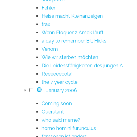
Fehler
Heise macht Kleinanzeigen
trax
Wenn Eloquenz Amok läuft
a day to remember Bill Hicks
Venom
Wie wir sterben möchten
Die Leidensfähigkeiten des jungen A.
Reeeeeecola!
the 7 year cycle
January 2006
16
Coming soon
Querulant
who said meme?
homo homini furunculus
fernsehen ist anders