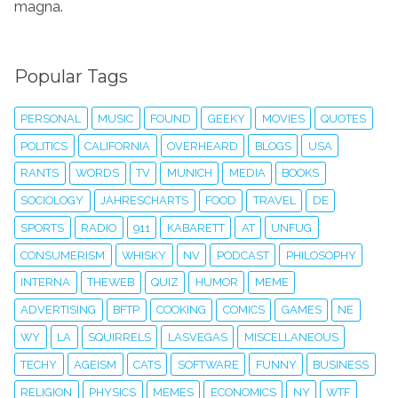
magna.
Popular Tags
PERSONAL
MUSIC
FOUND
GEEKY
MOVIES
QUOTES
POLITICS
CALIFORNIA
OVERHEARD
BLOGS
USA
RANTS
WORDS
TV
MUNICH
MEDIA
BOOKS
SOCIOLOGY
JAHRESCHARTS
FOOD
TRAVEL
DE
SPORTS
RADIO
911
KABARETT
AT
UNFUG
CONSUMERISM
WHISKY
NV
PODCAST
PHILOSOPHY
INTERNA
THEWEB
QUIZ
HUMOR
MEME
ADVERTISING
BFTP
COOKING
COMICS
GAMES
NE
WY
LA
SQUIRRELS
LASVEGAS
MISCELLANEOUS
TECHY
AGEISM
CATS
SOFTWARE
FUNNY
BUSINESS
RELIGION
PHYSICS
MEMES
ECONOMICS
NY
WTF