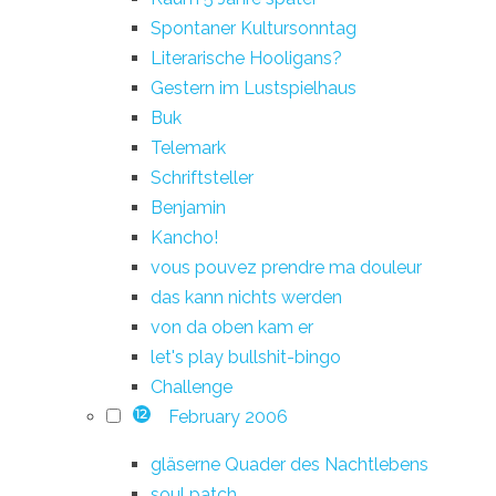
Spontaner Kultursonntag
Literarische Hooligans?
Gestern im Lustspielhaus
Buk
Telemark
Schriftsteller
Benjamin
Kancho!
vous pouvez prendre ma douleur
das kann nichts werden
von da oben kam er
let's play bullshit-bingo
Challenge
February 2006
12
gläserne Quader des Nachtlebens
soul patch