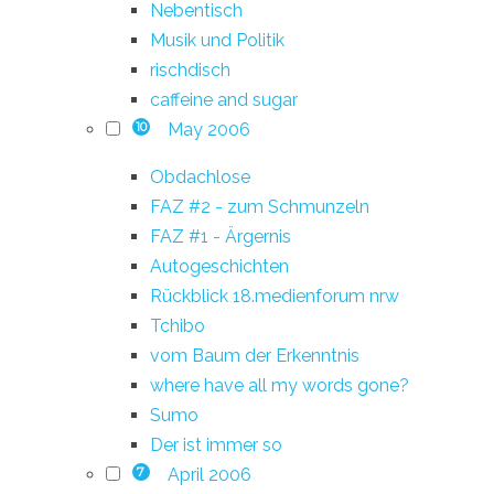
Nebentisch
Musik und Politik
rischdisch
caffeine and sugar
May 2006
10
Obdachlose
FAZ #2 - zum Schmunzeln
FAZ #1 - Ärgernis
Autogeschichten
Rückblick 18.medienforum nrw
Tchibo
vom Baum der Erkenntnis
where have all my words gone?
Sumo
Der ist immer so
April 2006
7