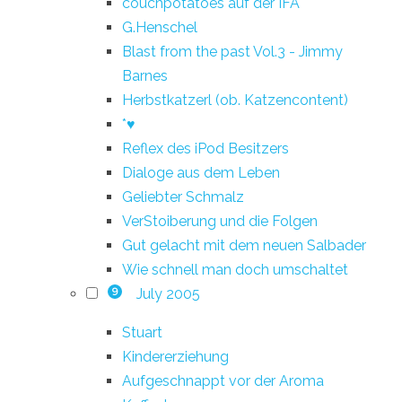
couchpotatoes auf der IFA
G.Henschel
Blast from the past Vol.3 - Jimmy
Barnes
Herbstkatzerl (ob. Katzencontent)
*♥
Reflex des iPod Besitzers
Dialoge aus dem Leben
Geliebter Schmalz
VerStoiberung und die Folgen
Gut gelacht mit dem neuen Salbader
Wie schnell man doch umschaltet
July 2005
9
Stuart
Kindererziehung
Aufgeschnappt vor der Aroma