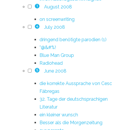
August 2008
1
on screenwriting
July 2008
4
dringend benötigte parodien (1)
*@&#%!
Blue Man Group
Radiohead
June 2008
5
die korrekte Aussprache von Cesc
Fàbregas
32. Tage der deutschsprachigen
Literatur
ein kleiner wunsch
Besser als die Morgenzeitung