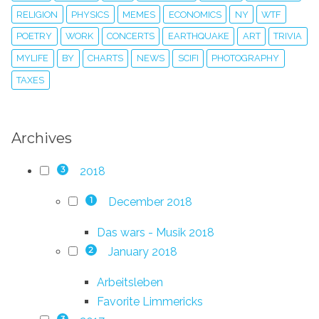
RELIGION
PHYSICS
MEMES
ECONOMICS
NY
WTF
POETRY
WORK
CONCERTS
EARTHQUAKE
ART
TRIVIA
MYLIFE
BY
CHARTS
NEWS
SCIFI
PHOTOGRAPHY
TAXES
Archives
2018
3
December 2018
1
Das wars - Musik 2018
January 2018
2
Arbeitsleben
Favorite Limmericks