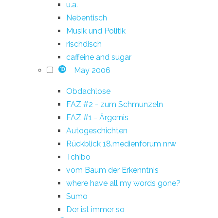
u.a.
Nebentisch
Musik und Politik
rischdisch
caffeine and sugar
May 2006
10
Obdachlose
FAZ #2 - zum Schmunzeln
FAZ #1 - Ärgernis
Autogeschichten
Rückblick 18.medienforum nrw
Tchibo
vom Baum der Erkenntnis
where have all my words gone?
Sumo
Der ist immer so