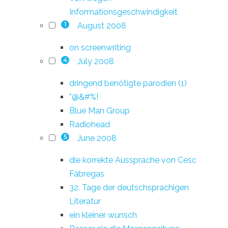
Informationsgeschwindigkeit
August 2008
1
on screenwriting
July 2008
4
dringend benötigte parodien (1)
*@&#%!
Blue Man Group
Radiohead
June 2008
5
die korrekte Aussprache von Cesc
Fàbregas
32. Tage der deutschsprachigen
Literatur
ein kleiner wunsch