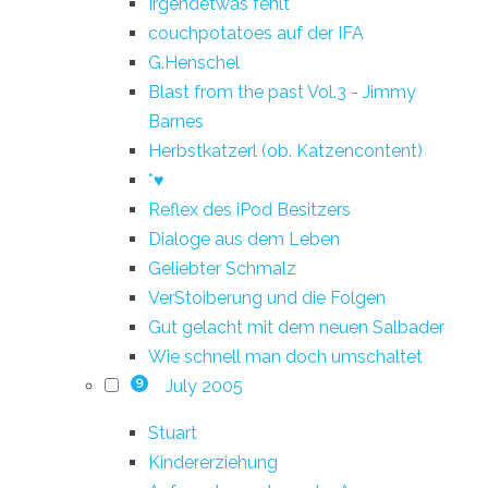
Irgendetwas fehlt
couchpotatoes auf der IFA
G.Henschel
Blast from the past Vol.3 - Jimmy
Barnes
Herbstkatzerl (ob. Katzencontent)
*♥
Reflex des iPod Besitzers
Dialoge aus dem Leben
Geliebter Schmalz
VerStoiberung und die Folgen
Gut gelacht mit dem neuen Salbader
Wie schnell man doch umschaltet
July 2005
9
Stuart
Kindererziehung