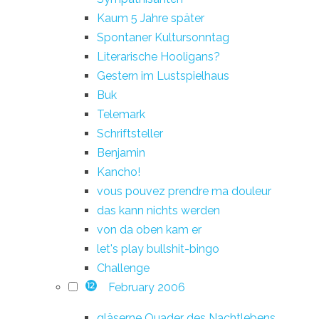
Kaum 5 Jahre später
Spontaner Kultursonntag
Literarische Hooligans?
Gestern im Lustspielhaus
Buk
Telemark
Schriftsteller
Benjamin
Kancho!
vous pouvez prendre ma douleur
das kann nichts werden
von da oben kam er
let's play bullshit-bingo
Challenge
February 2006
12
gläserne Quader des Nachtlebens