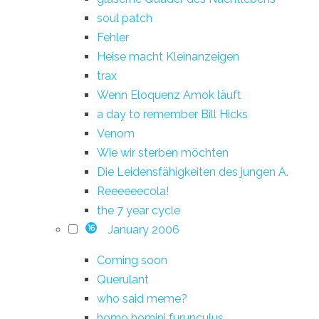
soul patch
Fehler
Heise macht Kleinanzeigen
trax
Wenn Eloquenz Amok läuft
a day to remember Bill Hicks
Venom
Wie wir sterben möchten
Die Leidensfähigkeiten des jungen A.
Reeeeeecola!
the 7 year cycle
January 2006
16
Coming soon
Querulant
who said meme?
homo homini furunculus