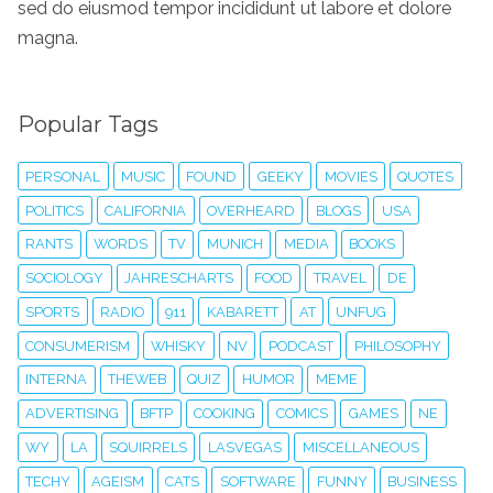
sed do eiusmod tempor incididunt ut labore et dolore
magna.
Popular Tags
PERSONAL
MUSIC
FOUND
GEEKY
MOVIES
QUOTES
POLITICS
CALIFORNIA
OVERHEARD
BLOGS
USA
RANTS
WORDS
TV
MUNICH
MEDIA
BOOKS
SOCIOLOGY
JAHRESCHARTS
FOOD
TRAVEL
DE
SPORTS
RADIO
911
KABARETT
AT
UNFUG
CONSUMERISM
WHISKY
NV
PODCAST
PHILOSOPHY
INTERNA
THEWEB
QUIZ
HUMOR
MEME
ADVERTISING
BFTP
COOKING
COMICS
GAMES
NE
WY
LA
SQUIRRELS
LASVEGAS
MISCELLANEOUS
TECHY
AGEISM
CATS
SOFTWARE
FUNNY
BUSINESS