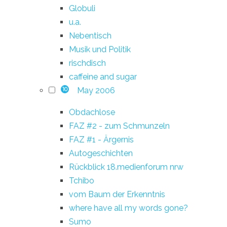
Globuli
u.a.
Nebentisch
Musik und Politik
rischdisch
caffeine and sugar
May 2006
10
Obdachlose
FAZ #2 - zum Schmunzeln
FAZ #1 - Ärgernis
Autogeschichten
Rückblick 18.medienforum nrw
Tchibo
vom Baum der Erkenntnis
where have all my words gone?
Sumo