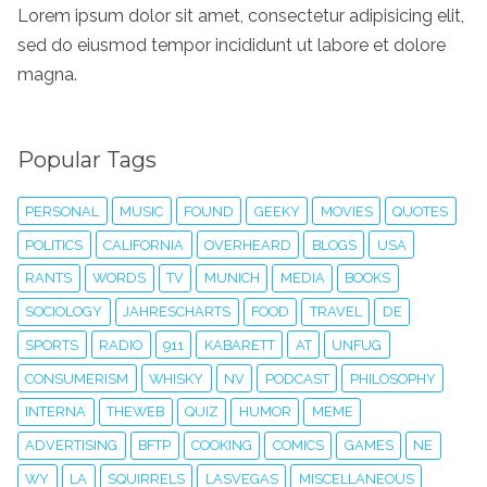
Lorem ipsum dolor sit amet, consectetur adipisicing elit,
sed do eiusmod tempor incididunt ut labore et dolore
magna.
Popular Tags
PERSONAL
MUSIC
FOUND
GEEKY
MOVIES
QUOTES
POLITICS
CALIFORNIA
OVERHEARD
BLOGS
USA
RANTS
WORDS
TV
MUNICH
MEDIA
BOOKS
SOCIOLOGY
JAHRESCHARTS
FOOD
TRAVEL
DE
SPORTS
RADIO
911
KABARETT
AT
UNFUG
CONSUMERISM
WHISKY
NV
PODCAST
PHILOSOPHY
INTERNA
THEWEB
QUIZ
HUMOR
MEME
ADVERTISING
BFTP
COOKING
COMICS
GAMES
NE
WY
LA
SQUIRRELS
LASVEGAS
MISCELLANEOUS