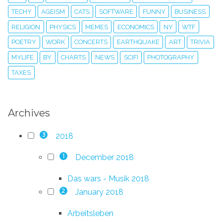
TECHY
AGEISM
CATS
SOFTWARE
FUNNY
BUSINESS
RELIGION
PHYSICS
MEMES
ECONOMICS
NY
WTF
POETRY
WORK
CONCERTS
EARTHQUAKE
ART
TRIVIA
MYLIFE
BY
CHARTS
NEWS
SCIFI
PHOTOGRAPHY
TAXES
Archives
2018
3
December 2018
1
Das wars - Musik 2018
January 2018
2
Arbeitsleben