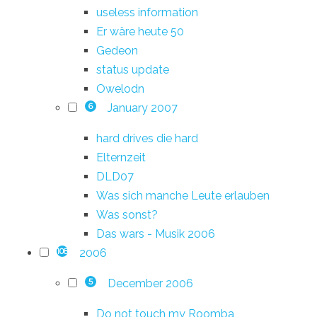
useless information
Er wäre heute 50
Gedeon
status update
Owelodn
January 2007
6
hard drives die hard
Elternzeit
DLD07
Was sich manche Leute erlauben
Was sonst?
Das wars - Musik 2006
2006
108
December 2006
5
Do not touch my Roomba