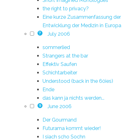
Short Imagined Monologues
the right to privacy?
Eine kurze Zusammenfassung der
Entwicklung der Medizin in Europa
July 2006
7
sommerlied
Strangers at the bar
Effektiv Saufen
Schichtarbeiter
Understood (back in the 60ies)
Ende
das kann ja nichts werden...
June 2006
9
Der Gourmand
Futurama kommt wieder!
I siach scho Sochn