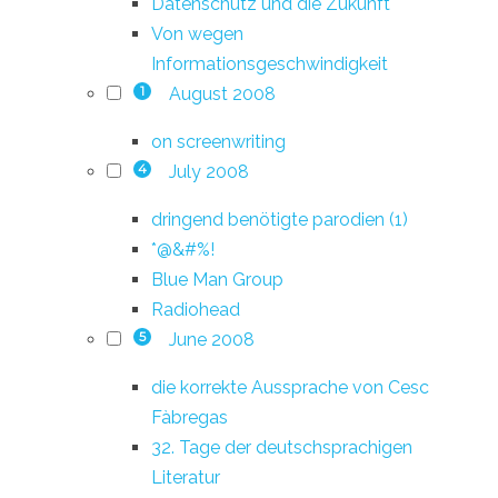
Datenschutz und die Zukunft
Von wegen
Informationsgeschwindigkeit
August 2008
1
on screenwriting
July 2008
4
dringend benötigte parodien (1)
*@&#%!
Blue Man Group
Radiohead
June 2008
5
die korrekte Aussprache von Cesc
Fàbregas
32. Tage der deutschsprachigen
Literatur