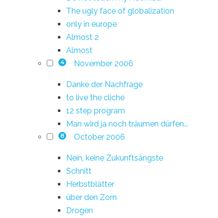
The ugly face of globalization
only in europe
Almost 2
Almost
November 2006
4
Danke der Nachfrage
to live the cliché
12 step program
Man wird ja noch träumen dürfen...
October 2006
8
Nein, keine Zukunftsängste
Schnitt
Herbstblätter
über den Zorn
Drogen