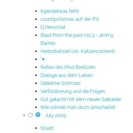
Irgendetwas fehlt
couchpotatoes auf der IFA
G.Henschel
Blast from the past Vol.3 - Jimmy
Barnes
Herbstkatzerl (ob. Katzencontent)
*♥
Reflex des iPod Besitzers
Dialoge aus dem Leben
Geliebter Schmalz
VerStoiberung und die Folgen
Gut gelacht mit dem neuen Salbader
Wie schnell man doch umschaltet
July 2005
9
Stuart