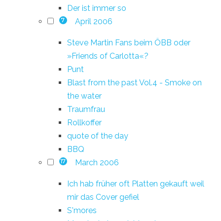
Der ist immer so
April 2006
7
Steve Martin Fans beim ÖBB oder
»Friends of Carlotta«?
Punt
Blast from the past Vol.4 - Smoke on
the water
Traumfrau
Rollkoffer
quote of the day
BBQ
March 2006
17
Ich hab früher oft Platten gekauft weil
mir das Cover gefiel
S'mores