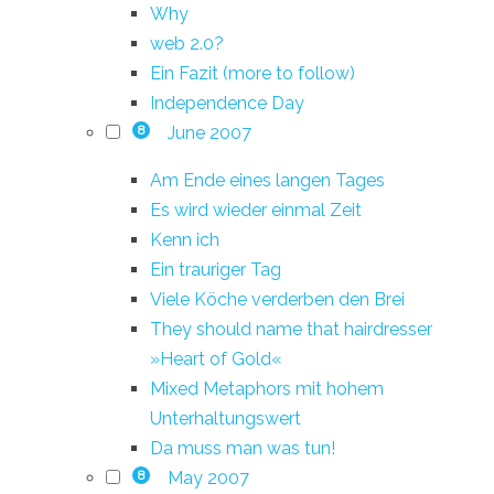
Why
web 2.0?
Ein Fazit (more to follow)
Independence Day
June 2007
8
Am Ende eines langen Tages
Es wird wieder einmal Zeit
Kenn ich
Ein trauriger Tag
Viele Köche verderben den Brei
They should name that hairdresser
»Heart of Gold«
Mixed Metaphors mit hohem
Unterhaltungswert
Da muss man was tun!
May 2007
8