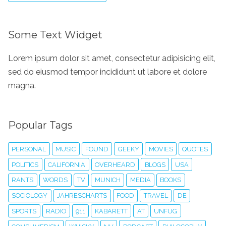
Some Text Widget
Lorem ipsum dolor sit amet, consectetur adipisicing elit,
sed do eiusmod tempor incididunt ut labore et dolore
magna.
Popular Tags
PERSONAL
MUSIC
FOUND
GEEKY
MOVIES
QUOTES
POLITICS
CALIFORNIA
OVERHEARD
BLOGS
USA
RANTS
WORDS
TV
MUNICH
MEDIA
BOOKS
SOCIOLOGY
JAHRESCHARTS
FOOD
TRAVEL
DE
SPORTS
RADIO
911
KABARETT
AT
UNFUG