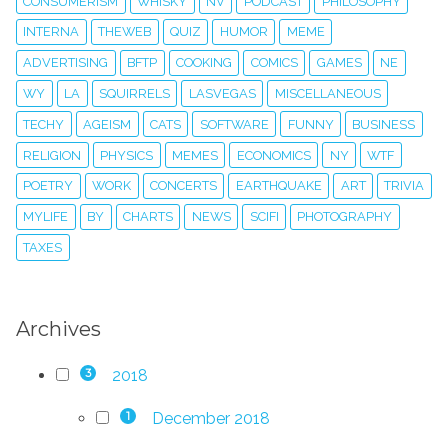
CONSUMERISM
WHISKY
NV
PODCAST
PHILOSOPHY
INTERNA
THEWEB
QUIZ
HUMOR
MEME
ADVERTISING
BFTP
COOKING
COMICS
GAMES
NE
WY
LA
SQUIRRELS
LASVEGAS
MISCELLANEOUS
TECHY
AGEISM
CATS
SOFTWARE
FUNNY
BUSINESS
RELIGION
PHYSICS
MEMES
ECONOMICS
NY
WTF
POETRY
WORK
CONCERTS
EARTHQUAKE
ART
TRIVIA
MYLIFE
BY
CHARTS
NEWS
SCIFI
PHOTOGRAPHY
TAXES
Archives
2018
3
December 2018
1