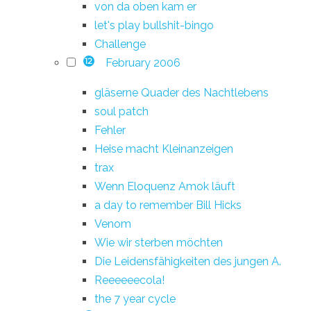
von da oben kam er
let's play bullshit-bingo
Challenge
February 2006
12
gläserne Quader des Nachtlebens
soul patch
Fehler
Heise macht Kleinanzeigen
trax
Wenn Eloquenz Amok läuft
a day to remember Bill Hicks
Venom
Wie wir sterben möchten
Die Leidensfähigkeiten des jungen A.
Reeeeeecola!
the 7 year cycle