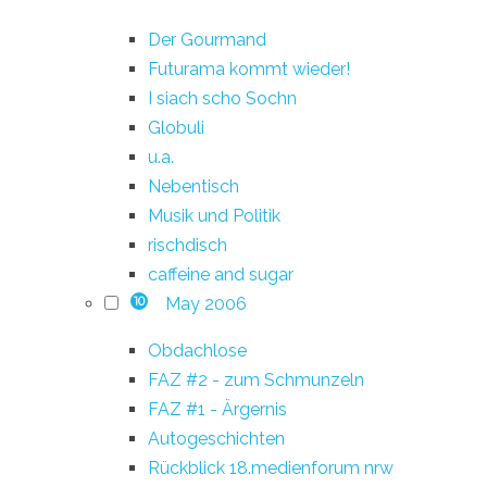
Der Gourmand
Futurama kommt wieder!
I siach scho Sochn
Globuli
u.a.
Nebentisch
Musik und Politik
rischdisch
caffeine and sugar
May 2006
10
Obdachlose
FAZ #2 - zum Schmunzeln
FAZ #1 - Ärgernis
Autogeschichten
Rückblick 18.medienforum nrw