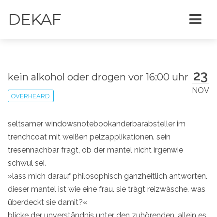
DEKAF
23
kein alkohol oder drogen vor 16:00 uhr
NOV
OVERHEARD
seltsamer windowsnotebookanderbarabsteller im
trenchcoat mit weißen pelzapplikationen. sein
tresennachbar fragt, ob der mantel nicht irgenwie
schwul sei.
»lass mich darauf philosophisch ganzheitlich antworten.
dieser mantel ist wie eine frau. sie trägt reizwäsche. was
überdeckt sie damit?«
blicke der unverständnis unter den zuhörenden, allein es