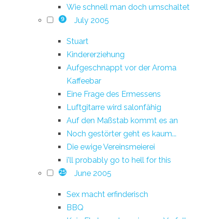
Wie schnell man doch umschaltet
July 2005
9
Stuart
Kindererziehung
Aufgeschnappt vor der Aroma
Kaffeebar
Eine Frage des Ermessens
Luftgitarre wird salonfähig
Auf den Maßstab kommt es an
Noch gestörter geht es kaum...
Die ewige Vereinsmeierei
i'll probably go to hell for this
June 2005
25
Sex macht erfinderisch
BBQ