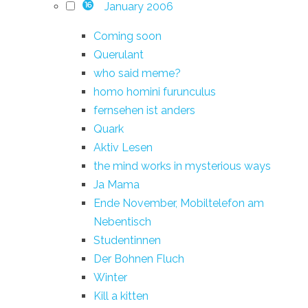
January 2006
16
Coming soon
Querulant
who said meme?
homo homini furunculus
fernsehen ist anders
Quark
Aktiv Lesen
the mind works in mysterious ways
Ja Mama
Ende November, Mobiltelefon am
Nebentisch
Studentinnen
Der Bohnen Fluch
Winter
Kill a kitten