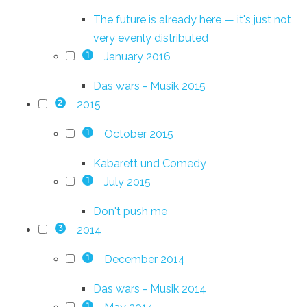
The future is already here — it's just not
very evenly distributed
January 2016
1
Das wars - Musik 2015
2015
2
October 2015
1
Kabarett und Comedy
July 2015
1
Don't push me
2014
3
December 2014
1
Das wars - Musik 2014
1