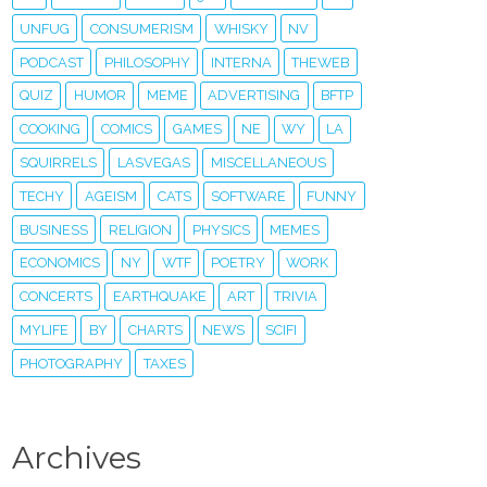
UNFUG
CONSUMERISM
WHISKY
NV
PODCAST
PHILOSOPHY
INTERNA
THEWEB
QUIZ
HUMOR
MEME
ADVERTISING
BFTP
COOKING
COMICS
GAMES
NE
WY
LA
SQUIRRELS
LASVEGAS
MISCELLANEOUS
TECHY
AGEISM
CATS
SOFTWARE
FUNNY
BUSINESS
RELIGION
PHYSICS
MEMES
ECONOMICS
NY
WTF
POETRY
WORK
CONCERTS
EARTHQUAKE
ART
TRIVIA
MYLIFE
BY
CHARTS
NEWS
SCIFI
PHOTOGRAPHY
TAXES
Archives