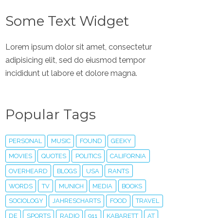
Some Text Widget
Lorem ipsum dolor sit amet, consectetur
adipisicing elit, sed do eiusmod tempor
incididunt ut labore et dolore magna.
Popular Tags
PERSONAL
MUSIC
FOUND
GEEKY
MOVIES
QUOTES
POLITICS
CALIFORNIA
OVERHEARD
BLOGS
USA
RANTS
WORDS
TV
MUNICH
MEDIA
BOOKS
SOCIOLOGY
JAHRESCHARTS
FOOD
TRAVEL
DE
SPORTS
RADIO
911
KABARETT
AT