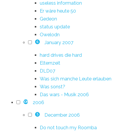
useless information
Er wäre heute 50
Gedeon
status update
Owelodn
January 2007
6
hard drives die hard
Elternzeit
DLD07
Was sich manche Leute erlauben
Was sonst?
Das wars - Musik 2006
2006
108
December 2006
5
Do not touch my Roomba