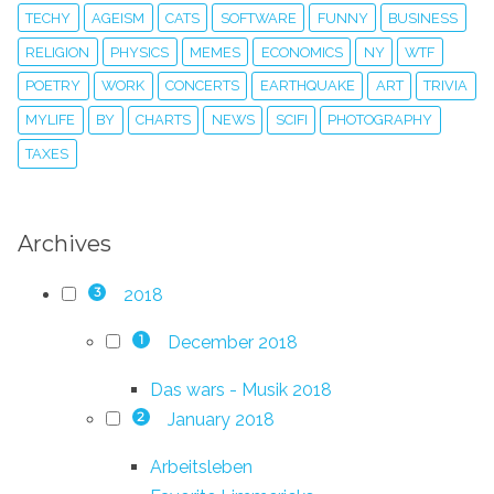
TECHY
AGEISM
CATS
SOFTWARE
FUNNY
BUSINESS
RELIGION
PHYSICS
MEMES
ECONOMICS
NY
WTF
POETRY
WORK
CONCERTS
EARTHQUAKE
ART
TRIVIA
MYLIFE
BY
CHARTS
NEWS
SCIFI
PHOTOGRAPHY
TAXES
Archives
2018
3
December 2018
1
Das wars - Musik 2018
January 2018
2
Arbeitsleben