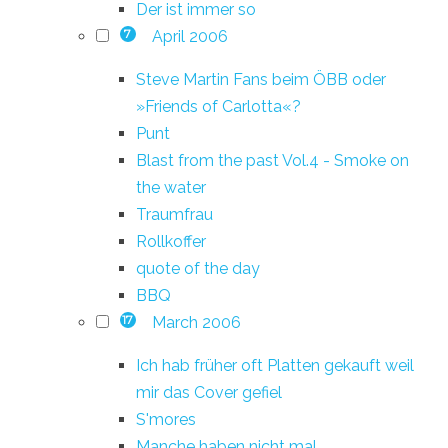
Der ist immer so
April 2006
7
Steve Martin Fans beim ÖBB oder
»Friends of Carlotta«?
Punt
Blast from the past Vol.4 - Smoke on
the water
Traumfrau
Rollkoffer
quote of the day
BBQ
March 2006
17
Ich hab früher oft Platten gekauft weil
mir das Cover gefiel
S'mores
Manche haben nicht mal