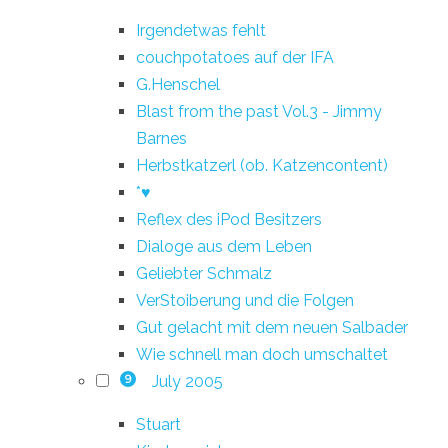
Irgendetwas fehlt
couchpotatoes auf der IFA
G.Henschel
Blast from the past Vol.3 - Jimmy
Barnes
Herbstkatzerl (ob. Katzencontent)
*♥
Reflex des iPod Besitzers
Dialoge aus dem Leben
Geliebter Schmalz
VerStoiberung und die Folgen
Gut gelacht mit dem neuen Salbader
Wie schnell man doch umschaltet
July 2005
9
Stuart