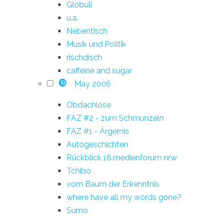
Globuli
u.a.
Nebentisch
Musik und Politik
rischdisch
caffeine and sugar
May 2006
10
Obdachlose
FAZ #2 - zum Schmunzeln
FAZ #1 - Ärgernis
Autogeschichten
Rückblick 18.medienforum nrw
Tchibo
vom Baum der Erkenntnis
where have all my words gone?
Sumo