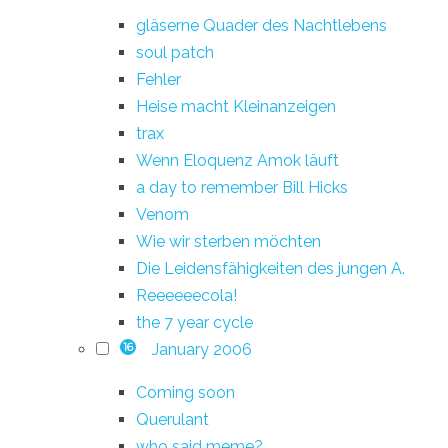
gläserne Quader des Nachtlebens
soul patch
Fehler
Heise macht Kleinanzeigen
trax
Wenn Eloquenz Amok läuft
a day to remember Bill Hicks
Venom
Wie wir sterben möchten
Die Leidensfähigkeiten des jungen A.
Reeeeeecola!
the 7 year cycle
January 2006
16
Coming soon
Querulant
who said meme?