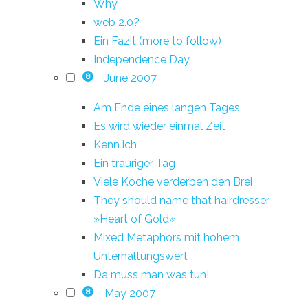
Why
web 2.0?
Ein Fazit (more to follow)
Independence Day
June 2007
8
Am Ende eines langen Tages
Es wird wieder einmal Zeit
Kenn ich
Ein trauriger Tag
Viele Köche verderben den Brei
They should name that hairdresser
»Heart of Gold«
Mixed Metaphors mit hohem
Unterhaltungswert
Da muss man was tun!
May 2007
8