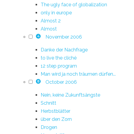
The ugly face of globalization
only in europe
Almost 2
Almost
November 2006
4
Danke der Nachfrage
to live the cliché
12 step program
Man wird ja noch träumen dürfen...
October 2006
8
Nein, keine Zukunftsängste
Schnitt
Herbstblätter
über den Zorn
Drogen