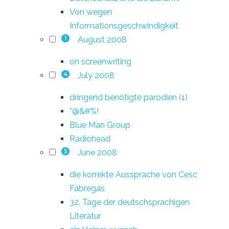
Von wegen
Informationsgeschwindigkeit
August 2008
1
on screenwriting
July 2008
4
dringend benötigte parodien (1)
*@&#%!
Blue Man Group
Radiohead
June 2008
5
die korrekte Aussprache von Cesc
Fàbregas
32. Tage der deutschsprachigen
Literatur