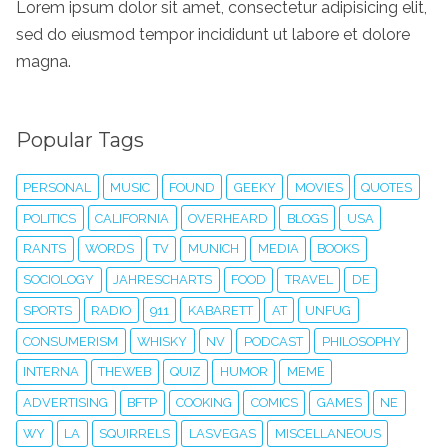
Lorem ipsum dolor sit amet, consectetur adipisicing elit,
sed do eiusmod tempor incididunt ut labore et dolore
magna.
Popular Tags
PERSONAL
MUSIC
FOUND
GEEKY
MOVIES
QUOTES
POLITICS
CALIFORNIA
OVERHEARD
BLOGS
USA
RANTS
WORDS
TV
MUNICH
MEDIA
BOOKS
SOCIOLOGY
JAHRESCHARTS
FOOD
TRAVEL
DE
SPORTS
RADIO
911
KABARETT
AT
UNFUG
CONSUMERISM
WHISKY
NV
PODCAST
PHILOSOPHY
INTERNA
THEWEB
QUIZ
HUMOR
MEME
ADVERTISING
BFTP
COOKING
COMICS
GAMES
NE
WY
LA
SQUIRRELS
LASVEGAS
MISCELLANEOUS