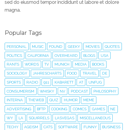
sed do eiusmod tempor incididunt ut labore et dolore
magna.
Popular Tags
PERSONAL
MUSIC
FOUND
GEEKY
MOVIES
QUOTES
POLITICS
CALIFORNIA
OVERHEARD
BLOGS
USA
RANTS
WORDS
TV
MUNICH
MEDIA
BOOKS
SOCIOLOGY
JAHRESCHARTS
FOOD
TRAVEL
DE
SPORTS
RADIO
911
KABARETT
AT
UNFUG
CONSUMERISM
WHISKY
NV
PODCAST
PHILOSOPHY
INTERNA
THEWEB
QUIZ
HUMOR
MEME
ADVERTISING
BFTP
COOKING
COMICS
GAMES
NE
WY
LA
SQUIRRELS
LASVEGAS
MISCELLANEOUS
TECHY
AGEISM
CATS
SOFTWARE
FUNNY
BUSINESS