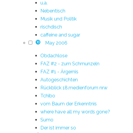
u.a.
Nebentisch
Musik und Politik
rischdisch
caffeine and sugar
May 2006
10
Obdachlose
FAZ #2 - zum Schmunzeln
FAZ #1 - Ärgernis
Autogeschichten
Rückblick 18.medienforum nrw
Tchibo
vom Baum der Erkenntnis
where have all my words gone?
Sumo
Der ist immer so