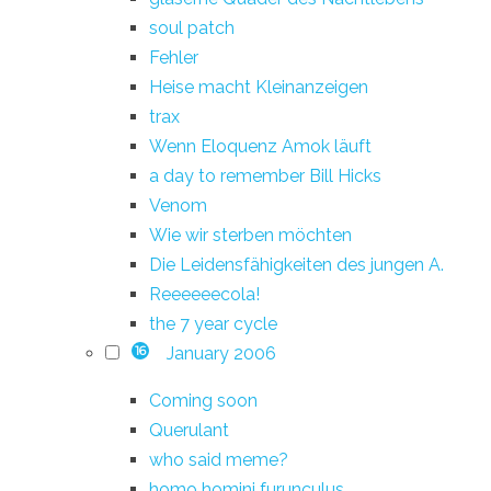
soul patch
Fehler
Heise macht Kleinanzeigen
trax
Wenn Eloquenz Amok läuft
a day to remember Bill Hicks
Venom
Wie wir sterben möchten
Die Leidensfähigkeiten des jungen A.
Reeeeeecola!
the 7 year cycle
January 2006
16
Coming soon
Querulant
who said meme?
homo homini furunculus