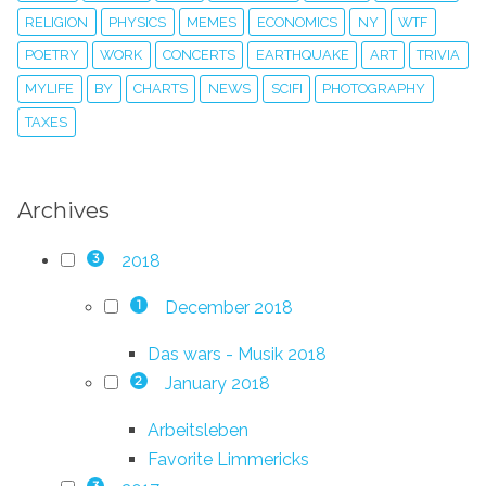
RELIGION
PHYSICS
MEMES
ECONOMICS
NY
WTF
POETRY
WORK
CONCERTS
EARTHQUAKE
ART
TRIVIA
MYLIFE
BY
CHARTS
NEWS
SCIFI
PHOTOGRAPHY
TAXES
Archives
2018
3
December 2018
1
Das wars - Musik 2018
January 2018
2
Arbeitsleben
Favorite Limmericks