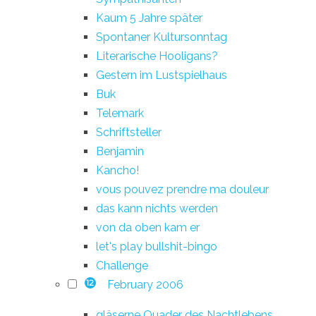
Kaum 5 Jahre später
Spontaner Kultursonntag
Literarische Hooligans?
Gestern im Lustspielhaus
Buk
Telemark
Schriftsteller
Benjamin
Kancho!
vous pouvez prendre ma douleur
das kann nichts werden
von da oben kam er
let's play bullshit-bingo
Challenge
February 2006
12
gläserne Quader des Nachtlebens