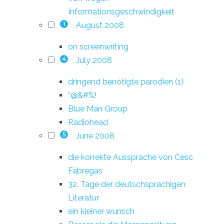
Informationsgeschwindigkeit
August 2008
1
on screenwriting
July 2008
4
dringend benötigte parodien (1)
*@&#%!
Blue Man Group
Radiohead
June 2008
5
die korrekte Aussprache von Cesc
Fàbregas
32. Tage der deutschsprachigen
Literatur
ein kleiner wunsch