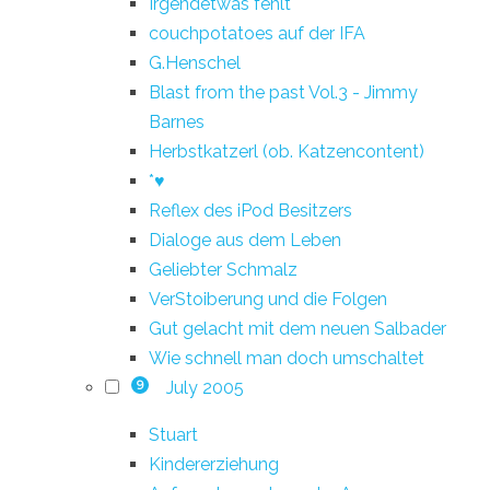
Irgendetwas fehlt
couchpotatoes auf der IFA
G.Henschel
Blast from the past Vol.3 - Jimmy
Barnes
Herbstkatzerl (ob. Katzencontent)
*♥
Reflex des iPod Besitzers
Dialoge aus dem Leben
Geliebter Schmalz
VerStoiberung und die Folgen
Gut gelacht mit dem neuen Salbader
Wie schnell man doch umschaltet
July 2005
9
Stuart
Kindererziehung