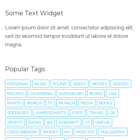
Some Text Widget
Lorem ipsum dolor sit amet, consectetur adipisicing elit,
sed do eiusmod tempor incididunt ut labore et dolore
magna.
Popular Tags
PERSONAL
MUSIC
FOUND
GEEKY
MOVIES
QUOTES
POLITICS
CALIFORNIA
OVERHEARD
BLOGS
USA
RANTS
WORDS
TV
MUNICH
MEDIA
BOOKS
SOCIOLOGY
JAHRESCHARTS
FOOD
TRAVEL
DE
SPORTS
RADIO
911
KABARETT
AT
UNFUG
CONSUMERISM
WHISKY
NV
PODCAST
PHILOSOPHY