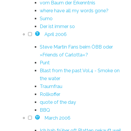
vom Baum der Erkenntnis
where have all my words gone?
Sumo
Der ist immer so
April 2006
7
Steve Martin Fans beim ÖBB oder
»Friends of Carlotta«?
Punt
Blast from the past Vol.4 - Smoke on
the water
Traumfrau
Rollkoffer
quote of the day
BBQ
March 2006
17
Ich hab früher oft Platten gekauft weil