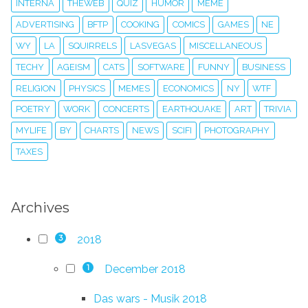
INTERNA
THEWEB
QUIZ
HUMOR
MEME
ADVERTISING
BFTP
COOKING
COMICS
GAMES
NE
WY
LA
SQUIRRELS
LASVEGAS
MISCELLANEOUS
TECHY
AGEISM
CATS
SOFTWARE
FUNNY
BUSINESS
RELIGION
PHYSICS
MEMES
ECONOMICS
NY
WTF
POETRY
WORK
CONCERTS
EARTHQUAKE
ART
TRIVIA
MYLIFE
BY
CHARTS
NEWS
SCIFI
PHOTOGRAPHY
TAXES
Archives
2018
3
December 2018
1
Das wars - Musik 2018