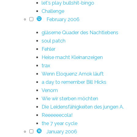
let's play bullshit-bingo
Challenge
February 2006
12
gläserne Quader des Nachtlebens
soul patch
Fehler
Heise macht Kleinanzeigen
trax
Wenn Eloquenz Amok läuft
a day to remember Bill Hicks
Venom
Wie wir sterben möchten
Die Leidensfähigkeiten des jungen A.
Reeeeeecola!
the 7 year cycle
January 2006
16