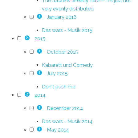
The future is already here — it's just not
very evenly distributed
January 2016
1
Das wars - Musik 2015
2015
2
October 2015
1
Kabarett und Comedy
July 2015
1
Don't push me
2014
3
December 2014
1
Das wars - Musik 2014
May 2014
1