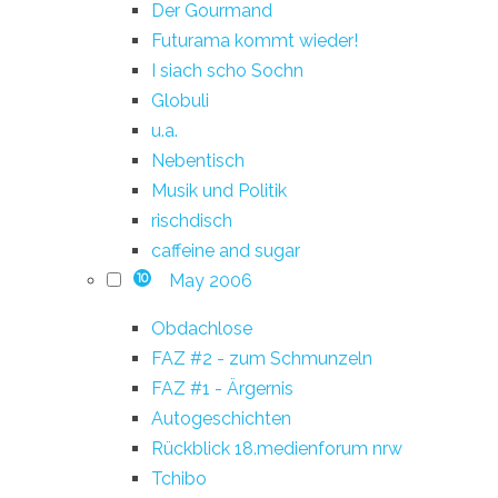
Der Gourmand
Futurama kommt wieder!
I siach scho Sochn
Globuli
u.a.
Nebentisch
Musik und Politik
rischdisch
caffeine and sugar
May 2006
10
Obdachlose
FAZ #2 - zum Schmunzeln
FAZ #1 - Ärgernis
Autogeschichten
Rückblick 18.medienforum nrw
Tchibo