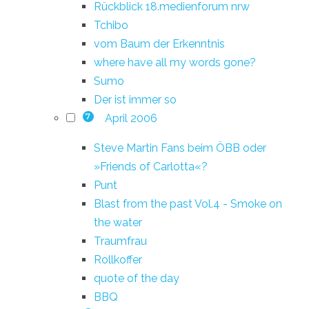
Rückblick 18.medienforum nrw
Tchibo
vom Baum der Erkenntnis
where have all my words gone?
Sumo
Der ist immer so
April 2006
7
Steve Martin Fans beim ÖBB oder
»Friends of Carlotta«?
Punt
Blast from the past Vol.4 - Smoke on
the water
Traumfrau
Rollkoffer
quote of the day
BBQ