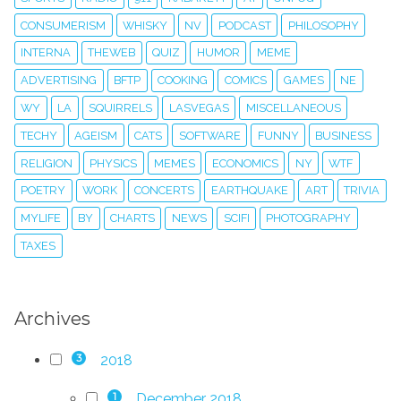
CONSUMERISM
WHISKY
NV
PODCAST
PHILOSOPHY
INTERNA
THEWEB
QUIZ
HUMOR
MEME
ADVERTISING
BFTP
COOKING
COMICS
GAMES
NE
WY
LA
SQUIRRELS
LASVEGAS
MISCELLANEOUS
TECHY
AGEISM
CATS
SOFTWARE
FUNNY
BUSINESS
RELIGION
PHYSICS
MEMES
ECONOMICS
NY
WTF
POETRY
WORK
CONCERTS
EARTHQUAKE
ART
TRIVIA
MYLIFE
BY
CHARTS
NEWS
SCIFI
PHOTOGRAPHY
TAXES
Archives
2018
3
December 2018
1