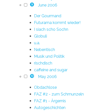
June 2006
9
Der Gourmand
Futurama kommt wieder!
I siach scho Sochn
Globuli
u.a.
Nebentisch
Musik und Politik
rischdisch
caffeine and sugar
May 2006
10
Obdachlose
FAZ #2 - zum Schmunzeln
FAZ #1 - Ärgernis
Autogeschichten