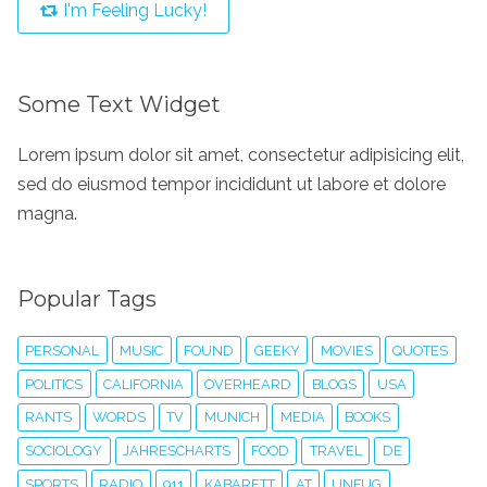
I'm Feeling Lucky!
Some Text Widget
Lorem ipsum dolor sit amet, consectetur adipisicing elit,
sed do eiusmod tempor incididunt ut labore et dolore
magna.
Popular Tags
PERSONAL
MUSIC
FOUND
GEEKY
MOVIES
QUOTES
POLITICS
CALIFORNIA
OVERHEARD
BLOGS
USA
RANTS
WORDS
TV
MUNICH
MEDIA
BOOKS
SOCIOLOGY
JAHRESCHARTS
FOOD
TRAVEL
DE
SPORTS
RADIO
911
KABARETT
AT
UNFUG