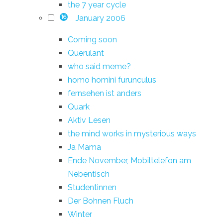
the 7 year cycle
January 2006
16
Coming soon
Querulant
who said meme?
homo homini furunculus
fernsehen ist anders
Quark
Aktiv Lesen
the mind works in mysterious ways
Ja Mama
Ende November, Mobiltelefon am
Nebentisch
Studentinnen
Der Bohnen Fluch
Winter