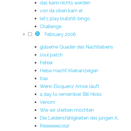
das kann nichts werden
von da oben kam er
let's play bullshit-bingo
Challenge
February 2006
12
gläserne Quader des Nachtlebens
soul patch
Fehler
Heise macht Kleinanzeigen
trax
Wenn Eloquenz Amok läuft
a day to remember Bill Hicks
Venom
Wie wir sterben möchten
Die Leidensfähigkeiten des jungen A.
Reeeeeecola!