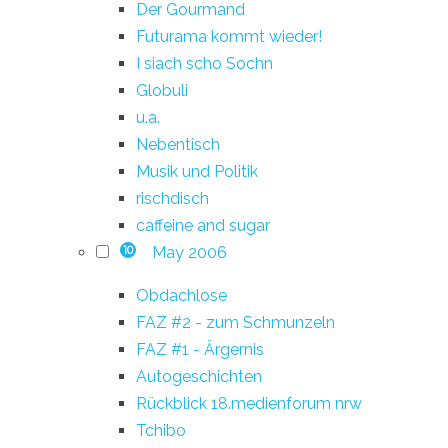
Der Gourmand
Futurama kommt wieder!
I siach scho Sochn
Globuli
u.a.
Nebentisch
Musik und Politik
rischdisch
caffeine and sugar
May 2006
10
Obdachlose
FAZ #2 - zum Schmunzeln
FAZ #1 - Ärgernis
Autogeschichten
Rückblick 18.medienforum nrw
Tchibo