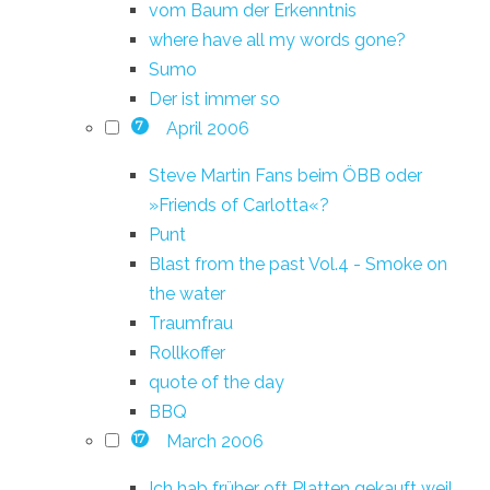
vom Baum der Erkenntnis
where have all my words gone?
Sumo
Der ist immer so
April 2006
7
Steve Martin Fans beim ÖBB oder
»Friends of Carlotta«?
Punt
Blast from the past Vol.4 - Smoke on
the water
Traumfrau
Rollkoffer
quote of the day
BBQ
March 2006
17
Ich hab früher oft Platten gekauft weil