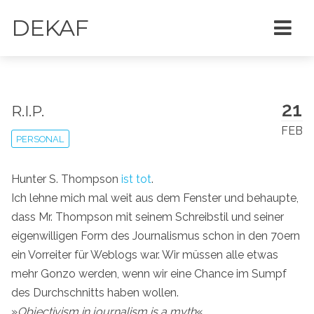
DEKAF
21
R.I.P.
FEB
PERSONAL
Hunter S. Thompson
ist tot
.
Ich lehne mich mal weit aus dem Fenster und behaupte,
dass Mr. Thompson mit seinem Schreibstil und seiner
eigenwilligen Form des Journalismus schon in den 70ern
ein Vorreiter für Weblogs war. Wir müssen alle etwas
mehr Gonzo werden, wenn wir eine Chance im Sumpf
des Durchschnitts haben wollen.
»
Objectivism in journalism is a myth
«