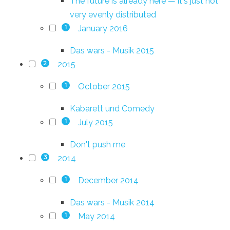
The future is already here — it's just not
very evenly distributed
January 2016
1
Das wars - Musik 2015
2015
2
October 2015
1
Kabarett und Comedy
July 2015
1
Don't push me
2014
3
December 2014
1
Das wars - Musik 2014
May 2014
1