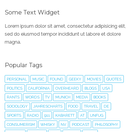
Some Text Widget
Lorem ipsum dolor sit amet, consectetur adipisicing elit,
sed do eiusmod tempor incididunt ut labore et dolore
magna.
Popular Tags
PERSONAL
MUSIC
FOUND
GEEKY
MOVIES
QUOTES
POLITICS
CALIFORNIA
OVERHEARD
BLOGS
USA
RANTS
WORDS
TV
MUNICH
MEDIA
BOOKS
SOCIOLOGY
JAHRESCHARTS
FOOD
TRAVEL
DE
SPORTS
RADIO
911
KABARETT
AT
UNFUG
CONSUMERISM
WHISKY
NV
PODCAST
PHILOSOPHY