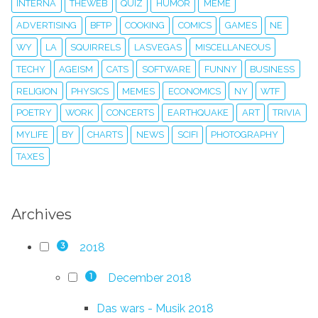
INTERNA
THEWEB
QUIZ
HUMOR
MEME
ADVERTISING
BFTP
COOKING
COMICS
GAMES
NE
WY
LA
SQUIRRELS
LASVEGAS
MISCELLANEOUS
TECHY
AGEISM
CATS
SOFTWARE
FUNNY
BUSINESS
RELIGION
PHYSICS
MEMES
ECONOMICS
NY
WTF
POETRY
WORK
CONCERTS
EARTHQUAKE
ART
TRIVIA
MYLIFE
BY
CHARTS
NEWS
SCIFI
PHOTOGRAPHY
TAXES
Archives
2018
3
December 2018
1
Das wars - Musik 2018