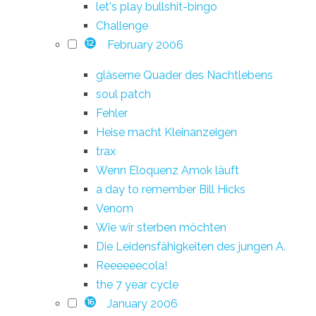
let's play bullshit-bingo
Challenge
February 2006
12
gläserne Quader des Nachtlebens
soul patch
Fehler
Heise macht Kleinanzeigen
trax
Wenn Eloquenz Amok läuft
a day to remember Bill Hicks
Venom
Wie wir sterben möchten
Die Leidensfähigkeiten des jungen A.
Reeeeeecola!
the 7 year cycle
January 2006
16