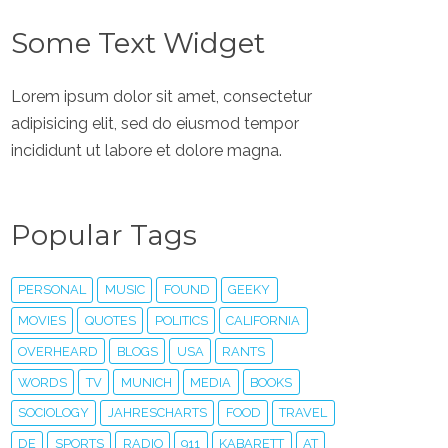
Some Text Widget
Lorem ipsum dolor sit amet, consectetur
adipisicing elit, sed do eiusmod tempor
incididunt ut labore et dolore magna.
Popular Tags
PERSONAL
MUSIC
FOUND
GEEKY
MOVIES
QUOTES
POLITICS
CALIFORNIA
OVERHEARD
BLOGS
USA
RANTS
WORDS
TV
MUNICH
MEDIA
BOOKS
SOCIOLOGY
JAHRESCHARTS
FOOD
TRAVEL
DE
SPORTS
RADIO
911
KABARETT
AT