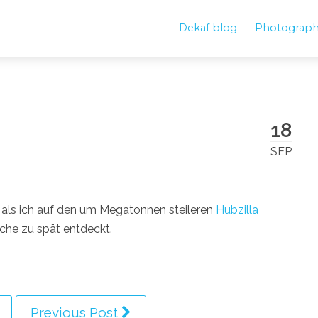
Dekaf blog
Photograp
18
SEP
, als ich auf den um Megatonnen steileren
Hubzilla
he zu spät entdeckt.
Previous Post