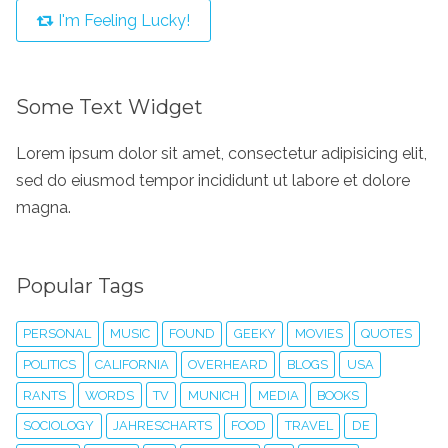
I'm Feeling Lucky!
Some Text Widget
Lorem ipsum dolor sit amet, consectetur adipisicing elit,
sed do eiusmod tempor incididunt ut labore et dolore
magna.
Popular Tags
PERSONAL
MUSIC
FOUND
GEEKY
MOVIES
QUOTES
POLITICS
CALIFORNIA
OVERHEARD
BLOGS
USA
RANTS
WORDS
TV
MUNICH
MEDIA
BOOKS
SOCIOLOGY
JAHRESCHARTS
FOOD
TRAVEL
DE