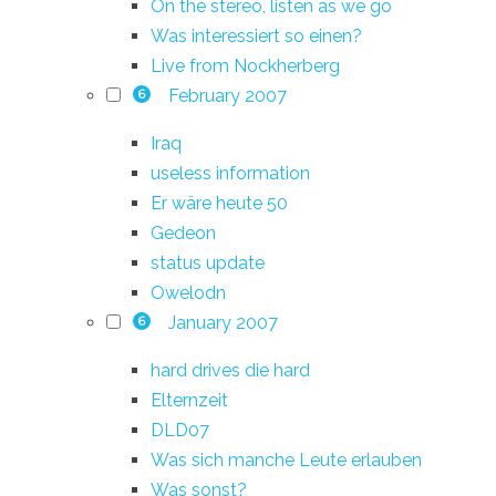
On the stereo, listen as we go
Was interessiert so einen?
Live from Nockherberg
February 2007
6
Iraq
useless information
Er wäre heute 50
Gedeon
status update
Owelodn
January 2007
6
hard drives die hard
Elternzeit
DLD07
Was sich manche Leute erlauben
Was sonst?