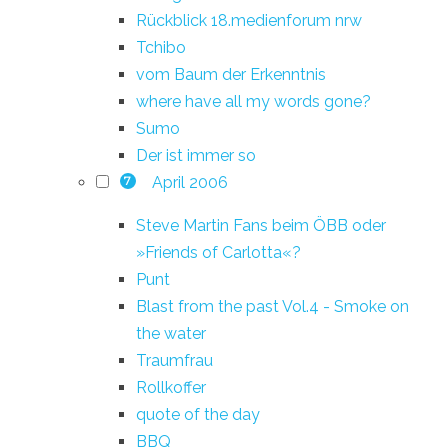
Rückblick 18.medienforum nrw
Tchibo
vom Baum der Erkenntnis
where have all my words gone?
Sumo
Der ist immer so
April 2006
7
Steve Martin Fans beim ÖBB oder
»Friends of Carlotta«?
Punt
Blast from the past Vol.4 - Smoke on
the water
Traumfrau
Rollkoffer
quote of the day
BBQ