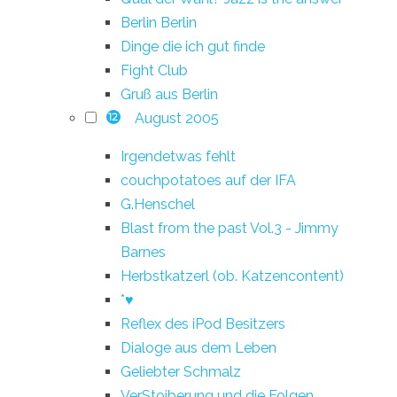
Berlin Berlin
Dinge die ich gut finde
Fight Club
Gruß aus Berlin
August 2005
12
Irgendetwas fehlt
couchpotatoes auf der IFA
G.Henschel
Blast from the past Vol.3 - Jimmy
Barnes
Herbstkatzerl (ob. Katzencontent)
*♥
Reflex des iPod Besitzers
Dialoge aus dem Leben
Geliebter Schmalz
VerStoiberung und die Folgen