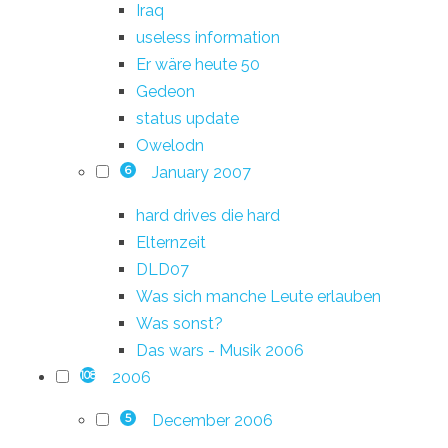
Iraq
useless information
Er wäre heute 50
Gedeon
status update
Owelodn
January 2007
6
hard drives die hard
Elternzeit
DLD07
Was sich manche Leute erlauben
Was sonst?
Das wars - Musik 2006
2006
108
December 2006
5