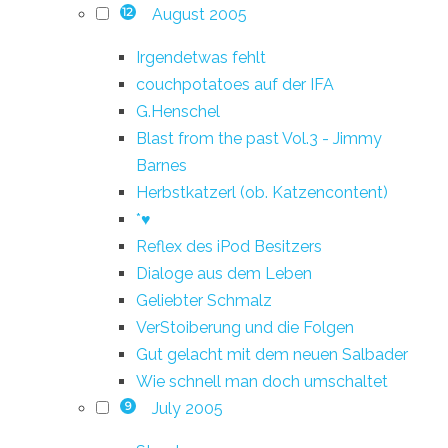
August 2005
12
Irgendetwas fehlt
couchpotatoes auf der IFA
G.Henschel
Blast from the past Vol.3 - Jimmy
Barnes
Herbstkatzerl (ob. Katzencontent)
*♥
Reflex des iPod Besitzers
Dialoge aus dem Leben
Geliebter Schmalz
VerStoiberung und die Folgen
Gut gelacht mit dem neuen Salbader
Wie schnell man doch umschaltet
July 2005
9