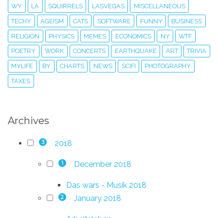
WY
LA
SQUIRRELS
LASVEGAS
MISCELLANEOUS
TECHY
AGEISM
CATS
SOFTWARE
FUNNY
BUSINESS
RELIGION
PHYSICS
MEMES
ECONOMICS
NY
WTF
POETRY
WORK
CONCERTS
EARTHQUAKE
ART
TRIVIA
MYLIFE
BY
CHARTS
NEWS
SCIFI
PHOTOGRAPHY
TAXES
Archives
2018
3
December 2018
1
Das wars - Musik 2018
January 2018
2