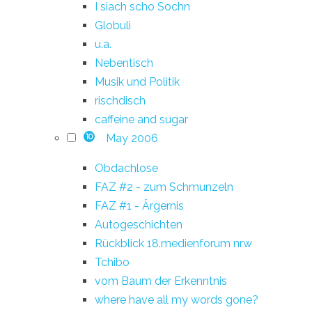
I siach scho Sochn
Globuli
u.a.
Nebentisch
Musik und Politik
rischdisch
caffeine and sugar
May 2006
10
Obdachlose
FAZ #2 - zum Schmunzeln
FAZ #1 - Ärgernis
Autogeschichten
Rückblick 18.medienforum nrw
Tchibo
vom Baum der Erkenntnis
where have all my words gone?