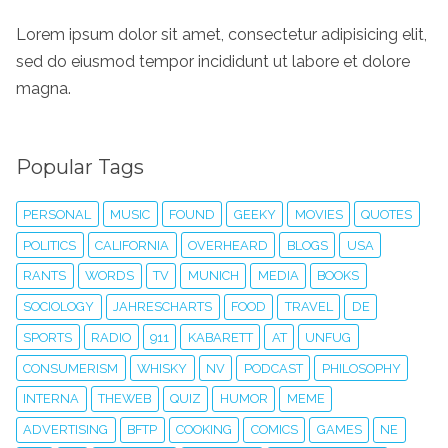
Lorem ipsum dolor sit amet, consectetur adipisicing elit,
sed do eiusmod tempor incididunt ut labore et dolore
magna.
Popular Tags
PERSONAL
MUSIC
FOUND
GEEKY
MOVIES
QUOTES
POLITICS
CALIFORNIA
OVERHEARD
BLOGS
USA
RANTS
WORDS
TV
MUNICH
MEDIA
BOOKS
SOCIOLOGY
JAHRESCHARTS
FOOD
TRAVEL
DE
SPORTS
RADIO
911
KABARETT
AT
UNFUG
CONSUMERISM
WHISKY
NV
PODCAST
PHILOSOPHY
INTERNA
THEWEB
QUIZ
HUMOR
MEME
ADVERTISING
BFTP
COOKING
COMICS
GAMES
NE