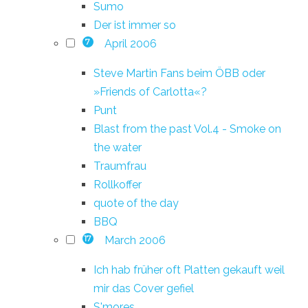
Sumo
Der ist immer so
April 2006
7
Steve Martin Fans beim ÖBB oder
»Friends of Carlotta«?
Punt
Blast from the past Vol.4 - Smoke on
the water
Traumfrau
Rollkoffer
quote of the day
BBQ
March 2006
17
Ich hab früher oft Platten gekauft weil
mir das Cover gefiel
S'mores