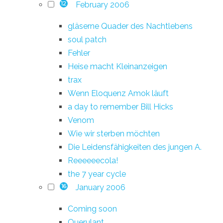
February 2006
12
gläserne Quader des Nachtlebens
soul patch
Fehler
Heise macht Kleinanzeigen
trax
Wenn Eloquenz Amok läuft
a day to remember Bill Hicks
Venom
Wie wir sterben möchten
Die Leidensfähigkeiten des jungen A.
Reeeeeecola!
the 7 year cycle
January 2006
16
Coming soon
Querulant