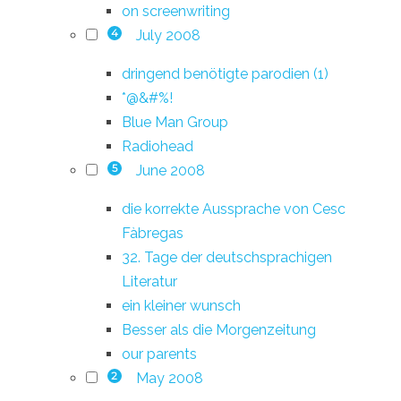
on screenwriting
July 2008
4
dringend benötigte parodien (1)
*@&#%!
Blue Man Group
Radiohead
June 2008
5
die korrekte Aussprache von Cesc
Fàbregas
32. Tage der deutschsprachigen
Literatur
ein kleiner wunsch
Besser als die Morgenzeitung
our parents
May 2008
2