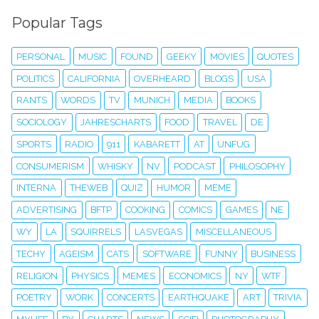
Popular Tags
PERSONAL
MUSIC
FOUND
GEEKY
MOVIES
QUOTES
POLITICS
CALIFORNIA
OVERHEARD
BLOGS
USA
RANTS
WORDS
TV
MUNICH
MEDIA
BOOKS
SOCIOLOGY
JAHRESCHARTS
FOOD
TRAVEL
DE
SPORTS
RADIO
911
KABARETT
AT
UNFUG
CONSUMERISM
WHISKY
NV
PODCAST
PHILOSOPHY
INTERNA
THEWEB
QUIZ
HUMOR
MEME
ADVERTISING
BFTP
COOKING
COMICS
GAMES
NE
WY
LA
SQUIRRELS
LASVEGAS
MISCELLANEOUS
TECHY
AGEISM
CATS
SOFTWARE
FUNNY
BUSINESS
RELIGION
PHYSICS
MEMES
ECONOMICS
NY
WTF
POETRY
WORK
CONCERTS
EARTHQUAKE
ART
TRIVIA