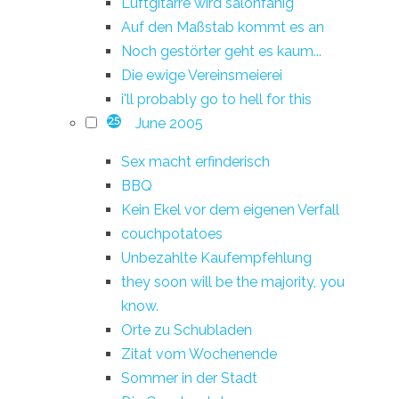
Luftgitarre wird salonfähig
Auf den Maßstab kommt es an
Noch gestörter geht es kaum...
Die ewige Vereinsmeierei
i'll probably go to hell for this
June 2005
25
Sex macht erfinderisch
BBQ
Kein Ekel vor dem eigenen Verfall
couchpotatoes
Unbezahlte Kaufempfehlung
they soon will be the majority, you
know.
Orte zu Schubladen
Zitat vom Wochenende
Sommer in der Stadt