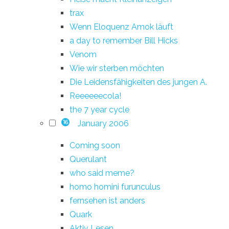
trax
Wenn Eloquenz Amok läuft
a day to remember Bill Hicks
Venom
Wie wir sterben möchten
Die Leidensfähigkeiten des jungen A.
Reeeeeecola!
the 7 year cycle
January 2006
16
Coming soon
Querulant
who said meme?
homo homini furunculus
fernsehen ist anders
Quark
Aktiv Lesen