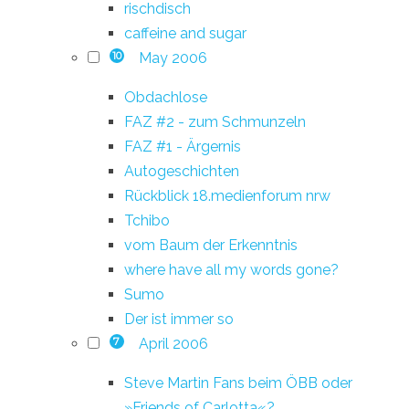
rischdisch
caffeine and sugar
May 2006
10
Obdachlose
FAZ #2 - zum Schmunzeln
FAZ #1 - Ärgernis
Autogeschichten
Rückblick 18.medienforum nrw
Tchibo
vom Baum der Erkenntnis
where have all my words gone?
Sumo
Der ist immer so
April 2006
7
Steve Martin Fans beim ÖBB oder
»Friends of Carlotta«?