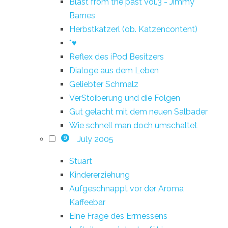
Blast from the past Vol.3 - Jimmy
Barnes
Herbstkatzerl (ob. Katzencontent)
*♥
Reflex des iPod Besitzers
Dialoge aus dem Leben
Geliebter Schmalz
VerStoiberung und die Folgen
Gut gelacht mit dem neuen Salbader
Wie schnell man doch umschaltet
July 2005
9
Stuart
Kindererziehung
Aufgeschnappt vor der Aroma
Kaffeebar
Eine Frage des Ermessens