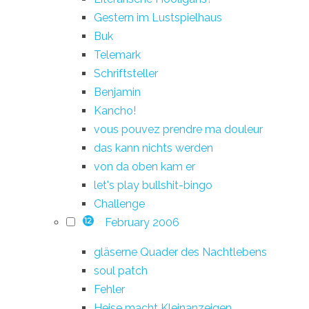
Gestern im Lustspielhaus
Buk
Telemark
Schriftsteller
Benjamin
Kancho!
vous pouvez prendre ma douleur
das kann nichts werden
von da oben kam er
let's play bullshit-bingo
Challenge
February 2006
12
gläserne Quader des Nachtlebens
soul patch
Fehler
Heise macht Kleinanzeigen