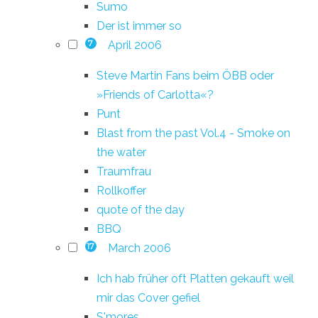
Sumo
Der ist immer so
April 2006
7
Steve Martin Fans beim ÖBB oder
»Friends of Carlotta«?
Punt
Blast from the past Vol.4 - Smoke on
the water
Traumfrau
Rollkoffer
quote of the day
BBQ
March 2006
17
Ich hab früher oft Platten gekauft weil
mir das Cover gefiel
S'mores