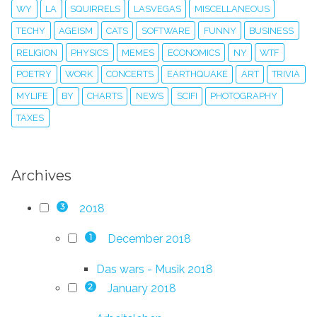
WY
LA
SQUIRRELS
LASVEGAS
MISCELLANEOUS
TECHY
AGEISM
CATS
SOFTWARE
FUNNY
BUSINESS
RELIGION
PHYSICS
MEMES
ECONOMICS
NY
WTF
POETRY
WORK
CONCERTS
EARTHQUAKE
ART
TRIVIA
MYLIFE
BY
CHARTS
NEWS
SCIFI
PHOTOGRAPHY
TAXES
Archives
2018
3
December 2018
1
Das wars - Musik 2018
January 2018
2