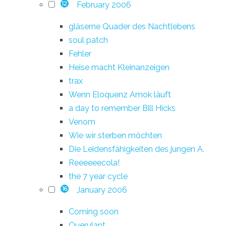
February 2006
12
gläserne Quader des Nachtlebens
soul patch
Fehler
Heise macht Kleinanzeigen
trax
Wenn Eloquenz Amok läuft
a day to remember Bill Hicks
Venom
Wie wir sterben möchten
Die Leidensfähigkeiten des jungen A.
Reeeeeecola!
the 7 year cycle
January 2006
16
Coming soon
Querulant