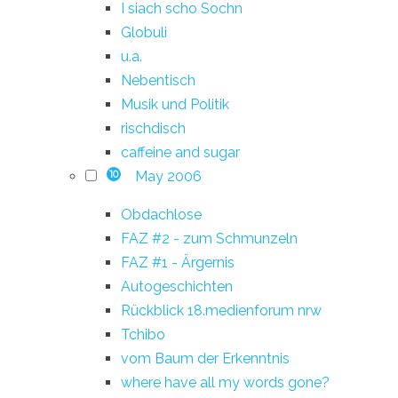
I siach scho Sochn
Globuli
u.a.
Nebentisch
Musik und Politik
rischdisch
caffeine and sugar
May 2006
10
Obdachlose
FAZ #2 - zum Schmunzeln
FAZ #1 - Ärgernis
Autogeschichten
Rückblick 18.medienforum nrw
Tchibo
vom Baum der Erkenntnis
where have all my words gone?