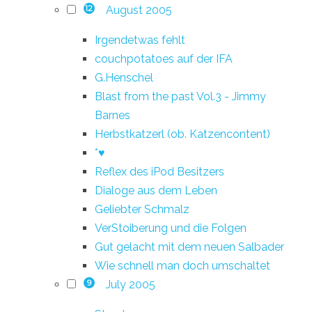
August 2005
12
Irgendetwas fehlt
couchpotatoes auf der IFA
G.Henschel
Blast from the past Vol.3 - Jimmy
Barnes
Herbstkatzerl (ob. Katzencontent)
*♥
Reflex des iPod Besitzers
Dialoge aus dem Leben
Geliebter Schmalz
VerStoiberung und die Folgen
Gut gelacht mit dem neuen Salbader
Wie schnell man doch umschaltet
July 2005
9