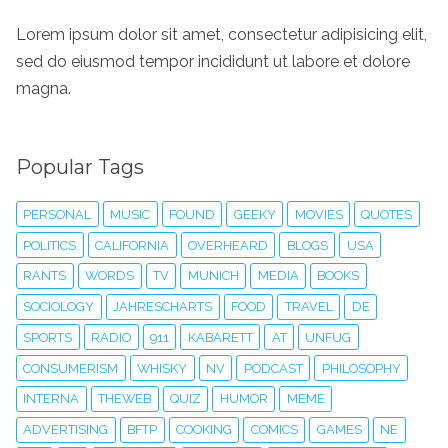
Lorem ipsum dolor sit amet, consectetur adipisicing elit,
sed do eiusmod tempor incididunt ut labore et dolore
magna.
Popular Tags
PERSONAL
MUSIC
FOUND
GEEKY
MOVIES
QUOTES
POLITICS
CALIFORNIA
OVERHEARD
BLOGS
USA
RANTS
WORDS
TV
MUNICH
MEDIA
BOOKS
SOCIOLOGY
JAHRESCHARTS
FOOD
TRAVEL
DE
SPORTS
RADIO
911
KABARETT
AT
UNFUG
CONSUMERISM
WHISKY
NV
PODCAST
PHILOSOPHY
INTERNA
THEWEB
QUIZ
HUMOR
MEME
ADVERTISING
BFTP
COOKING
COMICS
GAMES
NE