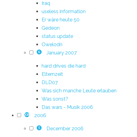
Iraq
useless information
Er wäre heute 50
Gedeon
status update
Owelodn
January 2007
6
hard drives die hard
Elternzeit
DLD07
Was sich manche Leute erlauben
Was sonst?
Das wars - Musik 2006
2006
108
December 2006
5