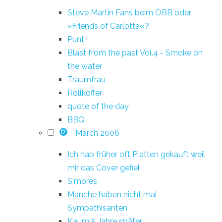
Steve Martin Fans beim ÖBB oder
»Friends of Carlotta«?
Punt
Blast from the past Vol.4 - Smoke on
the water
Traumfrau
Rollkoffer
quote of the day
BBQ
March 2006
17
Ich hab früher oft Platten gekauft weil
mir das Cover gefiel
S'mores
Manche haben nicht mal
Sympathisanten
Kaum 5 Jahre später