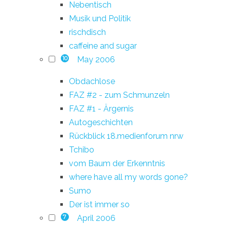
Nebentisch
Musik und Politik
rischdisch
caffeine and sugar
May 2006
10
Obdachlose
FAZ #2 - zum Schmunzeln
FAZ #1 - Ärgernis
Autogeschichten
Rückblick 18.medienforum nrw
Tchibo
vom Baum der Erkenntnis
where have all my words gone?
Sumo
Der ist immer so
April 2006
7