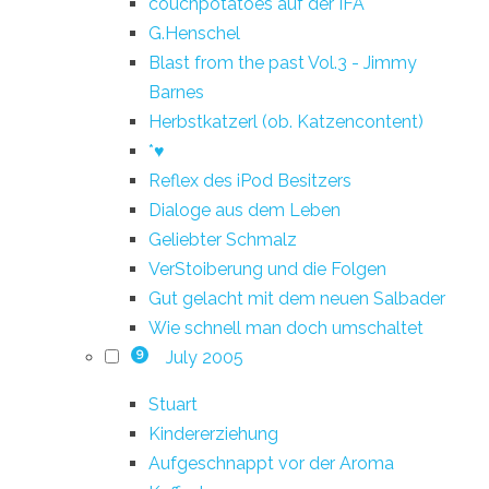
couchpotatoes auf der IFA
G.Henschel
Blast from the past Vol.3 - Jimmy
Barnes
Herbstkatzerl (ob. Katzencontent)
*♥
Reflex des iPod Besitzers
Dialoge aus dem Leben
Geliebter Schmalz
VerStoiberung und die Folgen
Gut gelacht mit dem neuen Salbader
Wie schnell man doch umschaltet
July 2005
9
Stuart
Kindererziehung
Aufgeschnappt vor der Aroma