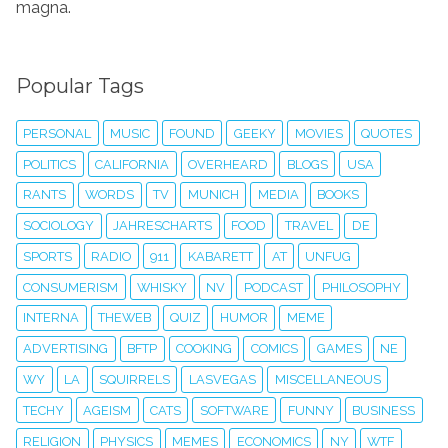
magna.
Popular Tags
PERSONAL
MUSIC
FOUND
GEEKY
MOVIES
QUOTES
POLITICS
CALIFORNIA
OVERHEARD
BLOGS
USA
RANTS
WORDS
TV
MUNICH
MEDIA
BOOKS
SOCIOLOGY
JAHRESCHARTS
FOOD
TRAVEL
DE
SPORTS
RADIO
911
KABARETT
AT
UNFUG
CONSUMERISM
WHISKY
NV
PODCAST
PHILOSOPHY
INTERNA
THEWEB
QUIZ
HUMOR
MEME
ADVERTISING
BFTP
COOKING
COMICS
GAMES
NE
WY
LA
SQUIRRELS
LASVEGAS
MISCELLANEOUS
TECHY
AGEISM
CATS
SOFTWARE
FUNNY
BUSINESS
RELIGION
PHYSICS
MEMES
ECONOMICS
NY
WTF