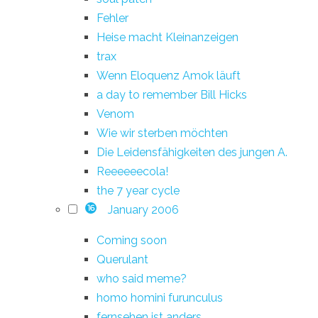
Fehler
Heise macht Kleinanzeigen
trax
Wenn Eloquenz Amok läuft
a day to remember Bill Hicks
Venom
Wie wir sterben möchten
Die Leidensfähigkeiten des jungen A.
Reeeeeecola!
the 7 year cycle
January 2006
16
Coming soon
Querulant
who said meme?
homo homini furunculus
fernsehen ist anders