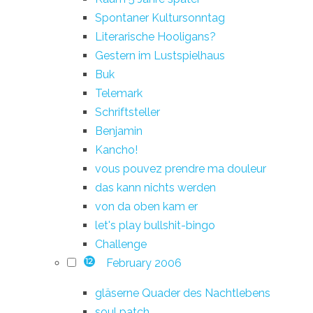
Spontaner Kultursonntag
Literarische Hooligans?
Gestern im Lustspielhaus
Buk
Telemark
Schriftsteller
Benjamin
Kancho!
vous pouvez prendre ma douleur
das kann nichts werden
von da oben kam er
let's play bullshit-bingo
Challenge
February 2006
12
gläserne Quader des Nachtlebens
soul patch