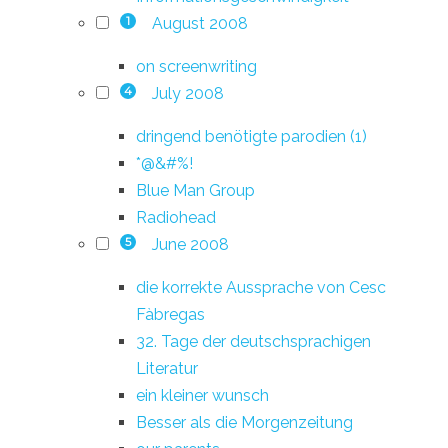
August 2008
1
on screenwriting
July 2008
4
dringend benötigte parodien (1)
*@&#%!
Blue Man Group
Radiohead
June 2008
5
die korrekte Aussprache von Cesc
Fàbregas
32. Tage der deutschsprachigen
Literatur
ein kleiner wunsch
Besser als die Morgenzeitung