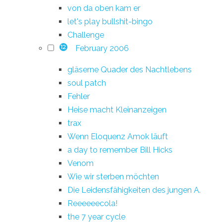
von da oben kam er
let's play bullshit-bingo
Challenge
February 2006
12
gläserne Quader des Nachtlebens
soul patch
Fehler
Heise macht Kleinanzeigen
trax
Wenn Eloquenz Amok läuft
a day to remember Bill Hicks
Venom
Wie wir sterben möchten
Die Leidensfähigkeiten des jungen A.
Reeeeeecola!
the 7 year cycle