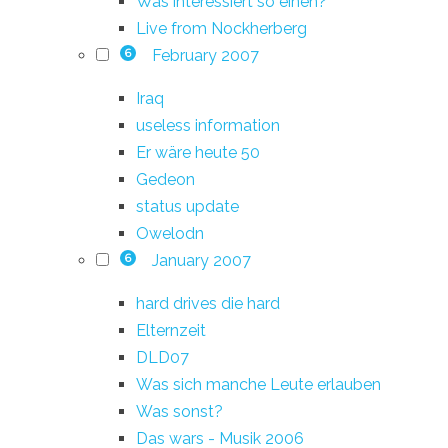
Was interessiert so einen?
Live from Nockherberg
February 2007
6
Iraq
useless information
Er wäre heute 50
Gedeon
status update
Owelodn
January 2007
6
hard drives die hard
Elternzeit
DLD07
Was sich manche Leute erlauben
Was sonst?
Das wars - Musik 2006