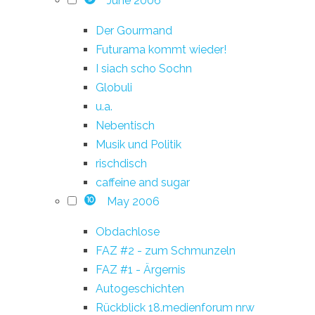
June 2006
Der Gourmand
Futurama kommt wieder!
I siach scho Sochn
Globuli
u.a.
Nebentisch
Musik und Politik
rischdisch
caffeine and sugar
May 2006
10
Obdachlose
FAZ #2 - zum Schmunzeln
FAZ #1 - Ärgernis
Autogeschichten
Rückblick 18.medienforum nrw