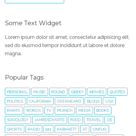
Some Text Widget
Lorem ipsum dolor sit amet, consectetur adipisicing elit,
sed do eiusmod tempor incididunt ut labore et dolore
magna.
Popular Tags
PERSONAL
MUSIC
FOUND
GEEKY
MOVIES
QUOTES
POLITICS
CALIFORNIA
OVERHEARD
BLOGS
USA
RANTS
WORDS
TV
MUNICH
MEDIA
BOOKS
SOCIOLOGY
JAHRESCHARTS
FOOD
TRAVEL
DE
SPORTS
RADIO
911
KABARETT
AT
UNFUG