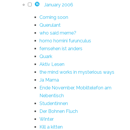
January 2006
16
Coming soon
Querulant
who said meme?
homo homini furunculus
fernsehen ist anders
Quark
Aktiv Lesen
the mind works in mysterious ways
Ja Mama
Ende November, Mobiltelefon am
Nebentisch
Studentinnen
Der Bohnen Fluch
Winter
Kill a kitten