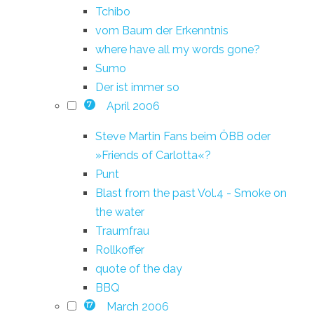
Tchibo
vom Baum der Erkenntnis
where have all my words gone?
Sumo
Der ist immer so
April 2006
7
Steve Martin Fans beim ÖBB oder
»Friends of Carlotta«?
Punt
Blast from the past Vol.4 - Smoke on
the water
Traumfrau
Rollkoffer
quote of the day
BBQ
March 2006
17