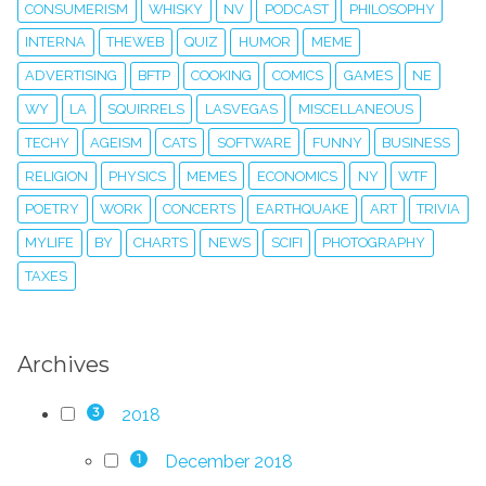
CONSUMERISM
WHISKY
NV
PODCAST
PHILOSOPHY
INTERNA
THEWEB
QUIZ
HUMOR
MEME
ADVERTISING
BFTP
COOKING
COMICS
GAMES
NE
WY
LA
SQUIRRELS
LASVEGAS
MISCELLANEOUS
TECHY
AGEISM
CATS
SOFTWARE
FUNNY
BUSINESS
RELIGION
PHYSICS
MEMES
ECONOMICS
NY
WTF
POETRY
WORK
CONCERTS
EARTHQUAKE
ART
TRIVIA
MYLIFE
BY
CHARTS
NEWS
SCIFI
PHOTOGRAPHY
TAXES
Archives
2018
3
December 2018
1