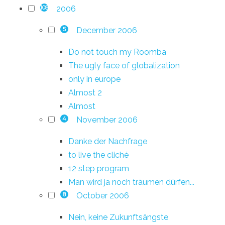
2006
108
December 2006
5
Do not touch my Roomba
The ugly face of globalization
only in europe
Almost 2
Almost
November 2006
4
Danke der Nachfrage
to live the cliché
12 step program
Man wird ja noch träumen dürfen...
October 2006
8
Nein, keine Zukunftsängste