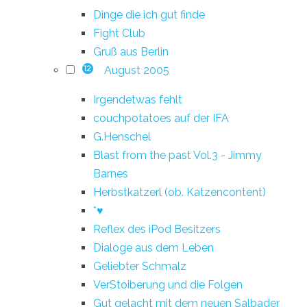
Dinge die ich gut finde
Fight Club
Gruß aus Berlin
August 2005
12
Irgendetwas fehlt
couchpotatoes auf der IFA
G.Henschel
Blast from the past Vol.3 - Jimmy
Barnes
Herbstkatzerl (ob. Katzencontent)
*♥
Reflex des iPod Besitzers
Dialoge aus dem Leben
Geliebter Schmalz
VerStoiberung und die Folgen
Gut gelacht mit dem neuen Salbader