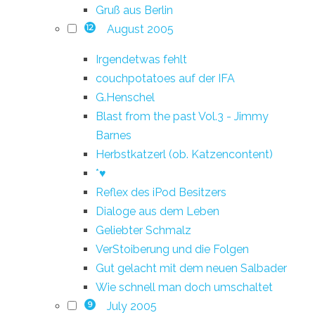
Gruß aus Berlin
August 2005
12
Irgendetwas fehlt
couchpotatoes auf der IFA
G.Henschel
Blast from the past Vol.3 - Jimmy
Barnes
Herbstkatzerl (ob. Katzencontent)
*♥
Reflex des iPod Besitzers
Dialoge aus dem Leben
Geliebter Schmalz
VerStoiberung und die Folgen
Gut gelacht mit dem neuen Salbader
Wie schnell man doch umschaltet
July 2005
9