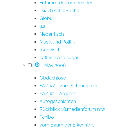
Futurama kommt wieder!
I siach scho Sochn
Globuli
u.a.
Nebentisch
Musik und Politik
rischdisch
caffeine and sugar
May 2006
10
Obdachlose
FAZ #2 - zum Schmunzeln
FAZ #1 - Ärgernis
Autogeschichten
Rückblick 18.medienforum nrw
Tchibo
vom Baum der Erkenntnis