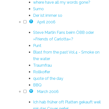
where have all my words gone?
Sumo
Der ist immer so
April 2006
7
Steve Martin Fans beim ÖBB oder
»Friends of Carlotta«?
Punt
Blast from the past Vol.4 - Smoke on
the water
Traumfrau
Rollkoffer
quote of the day
BBQ
March 2006
17
Ich hab früher oft Platten gekauft weil
mir das Cover gefiel