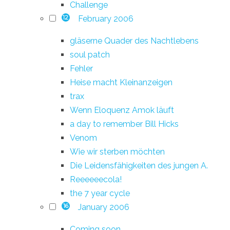
Challenge
February 2006
12
gläserne Quader des Nachtlebens
soul patch
Fehler
Heise macht Kleinanzeigen
trax
Wenn Eloquenz Amok läuft
a day to remember Bill Hicks
Venom
Wie wir sterben möchten
Die Leidensfähigkeiten des jungen A.
Reeeeeecola!
the 7 year cycle
January 2006
16
Coming soon