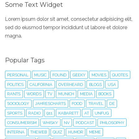
Some Text Widget
Lorem ipsum dolor sit amet, consectetur adipisicing elit,
sed do eiusmod tempor incididunt ut labore et dolore
magna.
Popular Tags
PERSONAL
MUSIC
FOUND
GEEKY
MOVIES
QUOTES
POLITICS
CALIFORNIA
OVERHEARD
BLOGS
USA
RANTS
WORDS
TV
MUNICH
MEDIA
BOOKS
SOCIOLOGY
JAHRESCHARTS
FOOD
TRAVEL
DE
SPORTS
RADIO
911
KABARETT
AT
UNFUG
CONSUMERISM
WHISKY
NV
PODCAST
PHILOSOPHY
INTERNA
THEWEB
QUIZ
HUMOR
MEME