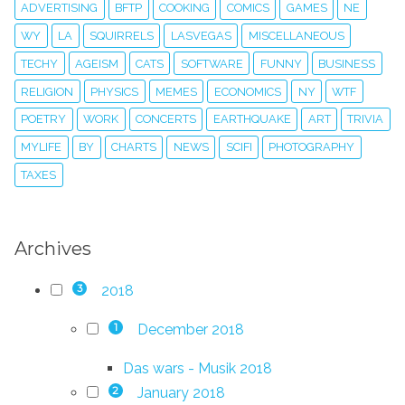
ADVERTISING
BFTP
COOKING
COMICS
GAMES
NE
WY
LA
SQUIRRELS
LASVEGAS
MISCELLANEOUS
TECHY
AGEISM
CATS
SOFTWARE
FUNNY
BUSINESS
RELIGION
PHYSICS
MEMES
ECONOMICS
NY
WTF
POETRY
WORK
CONCERTS
EARTHQUAKE
ART
TRIVIA
MYLIFE
BY
CHARTS
NEWS
SCIFI
PHOTOGRAPHY
TAXES
Archives
2018
3
December 2018
1
Das wars - Musik 2018
January 2018
2