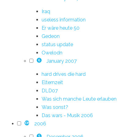
Iraq
useless information
Er wäre heute 50
Gedeon
status update
Owelodn
January 2007
6
hard drives die hard
Elternzeit
DLD07
Was sich manche Leute erlauben
Was sonst?
Das wars - Musik 2006
2006
108
December 2006
5