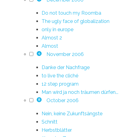
Do not touch my Roomba
The ugly face of globalization
only in europe
Almost 2
Almost
November 2006
4
Danke der Nachfrage
to live the cliché
12 step program
Man wird ja noch träumen dürfen...
October 2006
8
Nein, keine Zukunftsängste
Schnitt
Herbstblätter