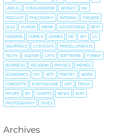
UNFUG
CONSUMERISM
WHISKY
NV
PODCAST
PHILOSOPHY
INTERNA
THEWEB
QUIZ
HUMOR
MEME
ADVERTISING
BFTP
COOKING
COMICS
GAMES
NE
WY
LA
SQUIRRELS
LASVEGAS
MISCELLANEOUS
TECHY
AGEISM
CATS
SOFTWARE
FUNNY
BUSINESS
RELIGION
PHYSICS
MEMES
ECONOMICS
NY
WTF
POETRY
WORK
CONCERTS
EARTHQUAKE
ART
TRIVIA
MYLIFE
BY
CHARTS
NEWS
SCIFI
PHOTOGRAPHY
TAXES
Archives