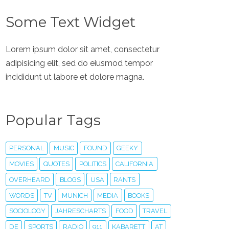
Some Text Widget
Lorem ipsum dolor sit amet, consectetur
adipisicing elit, sed do eiusmod tempor
incididunt ut labore et dolore magna.
Popular Tags
PERSONAL
MUSIC
FOUND
GEEKY
MOVIES
QUOTES
POLITICS
CALIFORNIA
OVERHEARD
BLOGS
USA
RANTS
WORDS
TV
MUNICH
MEDIA
BOOKS
SOCIOLOGY
JAHRESCHARTS
FOOD
TRAVEL
DE
SPORTS
RADIO
911
KABARETT
AT