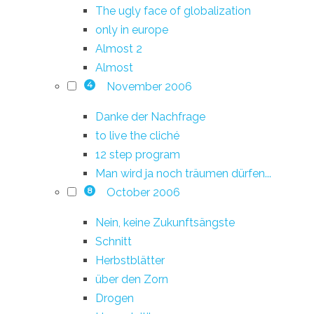
The ugly face of globalization
only in europe
Almost 2
Almost
November 2006
4
Danke der Nachfrage
to live the cliché
12 step program
Man wird ja noch träumen dürfen...
October 2006
8
Nein, keine Zukunftsängste
Schnitt
Herbstblätter
über den Zorn
Drogen