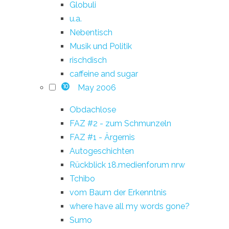
Globuli
u.a.
Nebentisch
Musik und Politik
rischdisch
caffeine and sugar
May 2006
10
Obdachlose
FAZ #2 - zum Schmunzeln
FAZ #1 - Ärgernis
Autogeschichten
Rückblick 18.medienforum nrw
Tchibo
vom Baum der Erkenntnis
where have all my words gone?
Sumo