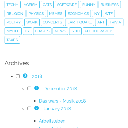
TECHY
AGEISM
CATS
SOFTWARE
FUNNY
BUSINESS
RELIGION
PHYSICS
MEMES
ECONOMICS
NY
WTF
POETRY
WORK
CONCERTS
EARTHQUAKE
ART
TRIVIA
MYLIFE
BY
CHARTS
NEWS
SCIFI
PHOTOGRAPHY
TAXES
Archives
2018
3
December 2018
1
Das wars - Musik 2018
January 2018
2
Arbeitsleben