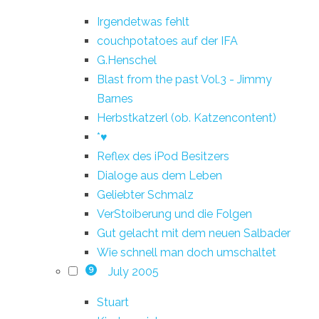
Irgendetwas fehlt
couchpotatoes auf der IFA
G.Henschel
Blast from the past Vol.3 - Jimmy
Barnes
Herbstkatzerl (ob. Katzencontent)
*♥
Reflex des iPod Besitzers
Dialoge aus dem Leben
Geliebter Schmalz
VerStoiberung und die Folgen
Gut gelacht mit dem neuen Salbader
Wie schnell man doch umschaltet
July 2005
9
Stuart