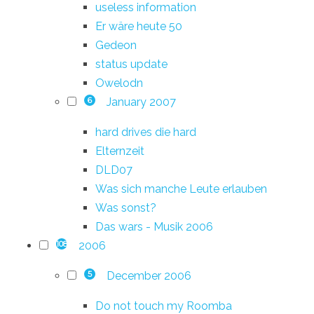
useless information
Er wäre heute 50
Gedeon
status update
Owelodn
January 2007
6
hard drives die hard
Elternzeit
DLD07
Was sich manche Leute erlauben
Was sonst?
Das wars - Musik 2006
2006
108
December 2006
5
Do not touch my Roomba