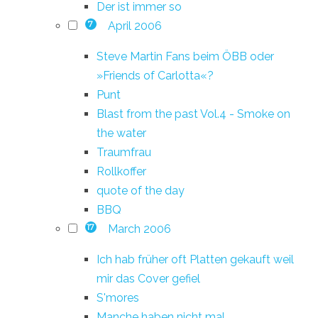
Der ist immer so
April 2006
7
Steve Martin Fans beim ÖBB oder
»Friends of Carlotta«?
Punt
Blast from the past Vol.4 - Smoke on
the water
Traumfrau
Rollkoffer
quote of the day
BBQ
March 2006
17
Ich hab früher oft Platten gekauft weil
mir das Cover gefiel
S'mores
Manche haben nicht mal