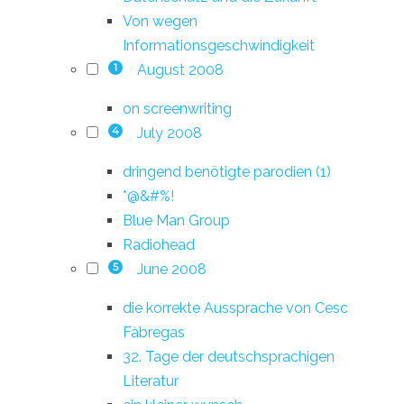
Von wegen
Informationsgeschwindigkeit
August 2008
1
on screenwriting
July 2008
4
dringend benötigte parodien (1)
*@&#%!
Blue Man Group
Radiohead
June 2008
5
die korrekte Aussprache von Cesc
Fàbregas
32. Tage der deutschsprachigen
Literatur