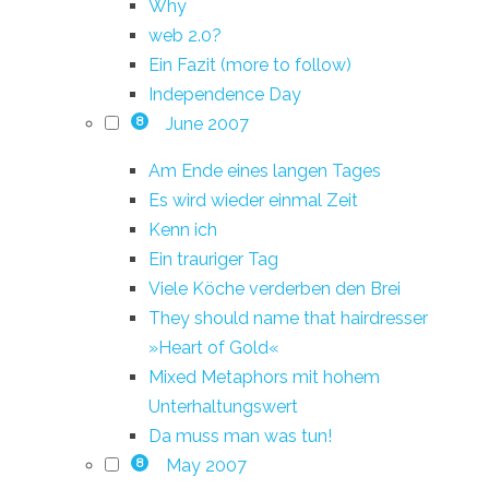
Why
web 2.0?
Ein Fazit (more to follow)
Independence Day
June 2007
8
Am Ende eines langen Tages
Es wird wieder einmal Zeit
Kenn ich
Ein trauriger Tag
Viele Köche verderben den Brei
They should name that hairdresser
»Heart of Gold«
Mixed Metaphors mit hohem
Unterhaltungswert
Da muss man was tun!
May 2007
8