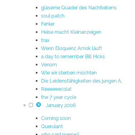
gläserne Quader des Nachtlebens
soul patch
Fehler
Heise macht Kleinanzeigen
trax
Wenn Eloquenz Amok läuft
a day to remember Bill Hicks
Venom
Wie wir sterben möchten
Die Leidensfähigkeiten des jungen A.
Reeeeeecola!
the 7 year cycle
January 2006
16
Coming soon
Querulant
who said meme?