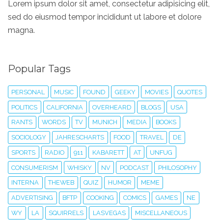
Lorem ipsum dolor sit amet, consectetur adipisicing elit,
sed do eiusmod tempor incididunt ut labore et dolore
magna.
Popular Tags
PERSONAL
MUSIC
FOUND
GEEKY
MOVIES
QUOTES
POLITICS
CALIFORNIA
OVERHEARD
BLOGS
USA
RANTS
WORDS
TV
MUNICH
MEDIA
BOOKS
SOCIOLOGY
JAHRESCHARTS
FOOD
TRAVEL
DE
SPORTS
RADIO
911
KABARETT
AT
UNFUG
CONSUMERISM
WHISKY
NV
PODCAST
PHILOSOPHY
INTERNA
THEWEB
QUIZ
HUMOR
MEME
ADVERTISING
BFTP
COOKING
COMICS
GAMES
NE
WY
LA
SQUIRRELS
LASVEGAS
MISCELLANEOUS