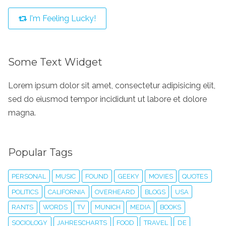
I'm Feeling Lucky!
Some Text Widget
Lorem ipsum dolor sit amet, consectetur adipisicing elit,
sed do eiusmod tempor incididunt ut labore et dolore
magna.
Popular Tags
PERSONAL
MUSIC
FOUND
GEEKY
MOVIES
QUOTES
POLITICS
CALIFORNIA
OVERHEARD
BLOGS
USA
RANTS
WORDS
TV
MUNICH
MEDIA
BOOKS
SOCIOLOGY
JAHRESCHARTS
FOOD
TRAVEL
DE