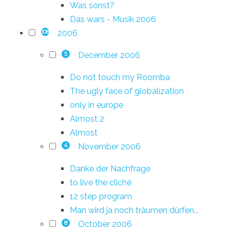
Was sonst?
Das wars - Musik 2006
2006
108
December 2006
5
Do not touch my Roomba
The ugly face of globalization
only in europe
Almost 2
Almost
November 2006
4
Danke der Nachfrage
to live the cliché
12 step program
Man wird ja noch träumen dürfen...
October 2006
8