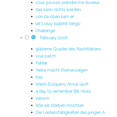
vous pouvez prendre ma douleur
das kann nichts werden
von da oben kam er
let's play bullshit-bingo
Challenge
February 2006
12
gläserne Quader des Nachtlebens
soul patch
Fehler
Heise macht Kleinanzeigen
trax
Wenn Eloquenz Amok läuft
a day to remember Bill Hicks
Venom
Wie wir sterben möchten
Die Leidensfähigkeiten des jungen A.