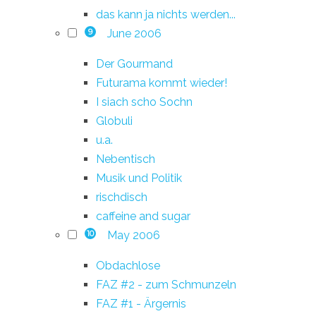
das kann ja nichts werden...
June 2006
9
Der Gourmand
Futurama kommt wieder!
I siach scho Sochn
Globuli
u.a.
Nebentisch
Musik und Politik
rischdisch
caffeine and sugar
May 2006
10
Obdachlose
FAZ #2 - zum Schmunzeln
FAZ #1 - Ärgernis