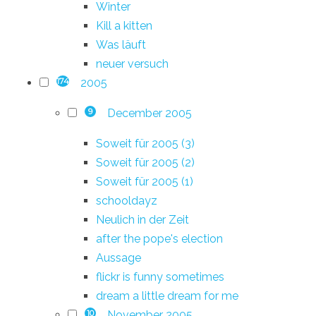
Winter
Kill a kitten
Was läuft
neuer versuch
2005
174
December 2005
9
Soweit für 2005 (3)
Soweit für 2005 (2)
Soweit für 2005 (1)
schooldayz
Neulich in der Zeit
after the pope's election
Aussage
flickr is funny sometimes
dream a little dream for me
November 2005
10