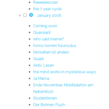
Reeeeeecola!
the 7 year cycle
January 2006
16
Coming soon
Querulant
who said meme?
homo homini furunculus
fernsehen ist anders
Quark
Aktiv Lesen
the mind works in mysterious ways
Ja Mama
Ende November, Mobiltelefon am
Nebentisch
Studentinnen
Der Bohnen Fluch