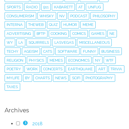
SPORTS
RADIO
911
KABARETT
AT
UNFUG
CONSUMERISM
WHISKY
NV
PODCAST
PHILOSOPHY
INTERNA
THEWEB
QUIZ
HUMOR
MEME
ADVERTISING
BFTP
COOKING
COMICS
GAMES
NE
WY
LA
SQUIRRELS
LASVEGAS
MISCELLANEOUS
TECHY
AGEISM
CATS
SOFTWARE
FUNNY
BUSINESS
RELIGION
PHYSICS
MEMES
ECONOMICS
NY
WTF
POETRY
WORK
CONCERTS
EARTHQUAKE
ART
TRIVIA
MYLIFE
BY
CHARTS
NEWS
SCIFI
PHOTOGRAPHY
TAXES
Archives
2018
3