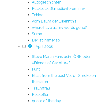
Autogeschichten
Rückblick 18.medienforum nrw
Tchibo
vom Baum der Erkenntnis
where have all my words gone?
Sumo
Der ist immer so
April 2006
7
Steve Martin Fans beim ÖBB oder
»Friends of Carlotta«?
Punt
Blast from the past Vol.4 - Smoke on
the water
Traumfrau
Rollkoffer
quote of the day